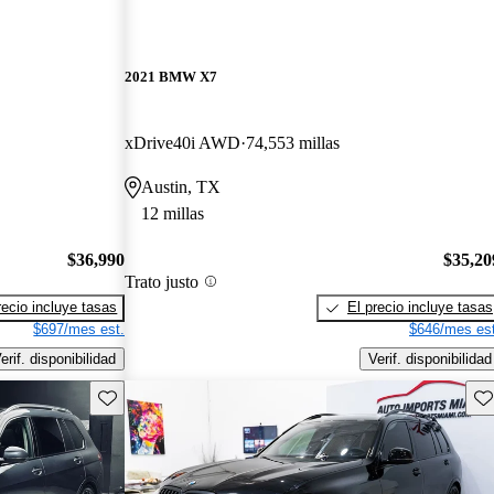
2021 BMW X7
xDrive40i AWD
74,553 millas
Austin, TX
12 millas
$36,990
$35,20
Trato justo
recio incluye tasas
El precio incluye tasas
$697/mes est.
$646/mes est
erif. disponibilidad
Verif. disponibilidad
Guarda este Aviso
Gu