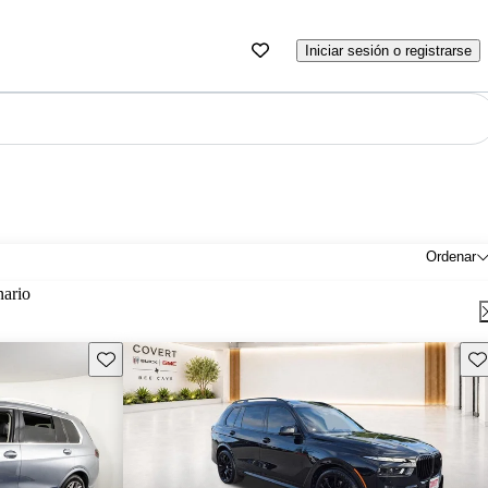
Iniciar sesión o registrarse
Ordenar
nario
Guarda este Aviso
Gu