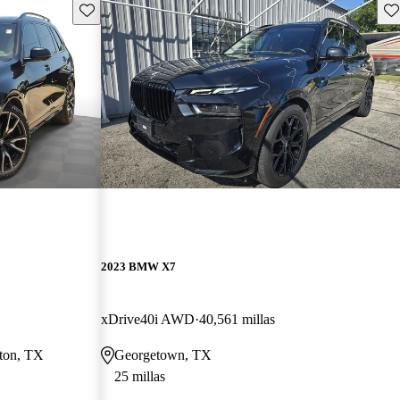
Guarda este Aviso
Gu
2023 BMW X7
xDrive40i AWD
40,561 millas
ston, TX
Georgetown, TX
25 millas