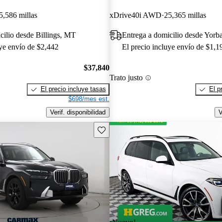
5,586 millas
xDrive40i AWD
25,365 millas
cilio desde Billings, MT
Entrega a domicilio desde Yorb
uye envío de $2,442
El precio incluye envío de $1,1
$37,840
Trato justo
El precio incluye tasas
El p
$698/mes est.
Verif. disponibilidad
V
Guarda este Aviso