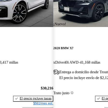
¡Nuevo!
2020 BMW X7
3,417 millas
xDrive40i AWD
41,168 millas
Entrega a domicilio desde Trou
El precio incluye envío de $2,1
$30,216
Trato justo
El precio incluye tasas
El p
$561/mes est.