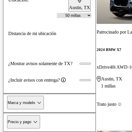
Austin, TX
Patrocinado por
La
Distancia de mi ubicación
2024 BMW X7
¿Mostrar avisos solamente de TX?
xDrive40i AWD
1
Austin, TX
¿Incluir avisos con entrega?
1 millas
Marca y modelo
Trato justo
Precio y pago