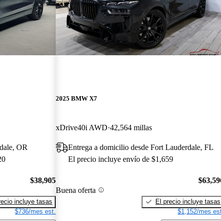
2025 BMW X7
xDrive40i AWD
42,564 millas
tdale, OR
Entrega a domicilio desde Fort Lauderdale, FL
20
El precio incluye envío de $1,659
$38,905
$63,59
Buena oferta
recio incluye tasas
El precio incluye tasas
$736/mes est.
$1,152/mes est