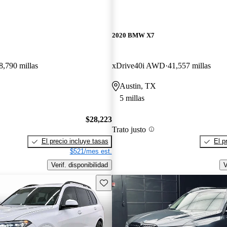
2020 BMW X7
8,790 millas
xDrive40i AWD
41,557 millas
Austin, TX
5 millas
$28,223
Trato justo
El precio incluye tasas
El p
$521/mes est.
Verif. disponibilidad
V
Guarda este Aviso