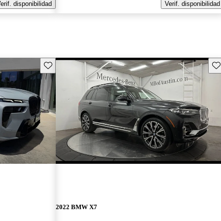
erif. disponibilidad
Verif. disponibilidad
Guarda este Aviso
Gu
2022 BMW X7