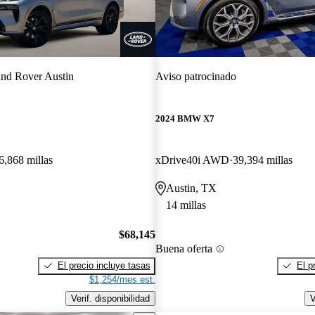
nd Rover Austin
Aviso patrocinado
2024 BMW X7
6,868 millas
xDrive40i AWD
39,394 millas
Austin, TX
14 millas
$68,145
Buena oferta
El precio incluye tasas
El p
$1,254/mes est.
Verif. disponibilidad
V