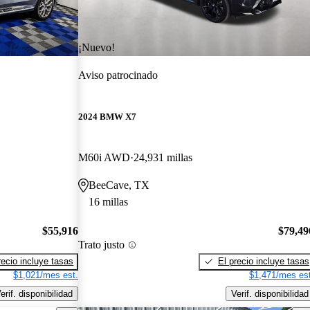
¡Nuevo!
Aviso patrocinado
2024 BMW X7
M60i AWD
24,931 millas
BeeCave, TX
16 millas
$55,916
$79,49
Trato justo
recio incluye tasas
El precio incluye tasas
$1,021/mes est.
$1,471/mes est
erif. disponibilidad
Verif. disponibilidad