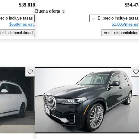
$35,818
$54,47
Buena oferta
recio incluye tasas
El precio incluye tasas
$658/mes est.
$1,005/mes est
erif. disponibilidad
Verif. disponibilidad
Guarda este Aviso
Gu