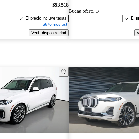
$53,518
Buena oferta
El precio incluye tasas
El p
$976/mes est.
Verif. disponibilidad
V
Guarda este Aviso