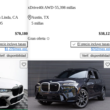
xDrive40i AWD
55,398 millas
a Linda, CA
Austin, TX
95
5 millas
$70,180
$38,12
Gran oferta
recio incluye tasas
El precio incluye tasas
$1,276/mes est.
$702/mes est
erif. disponibilidad
Verif. disponibilidad
Guarda este Aviso
Gu