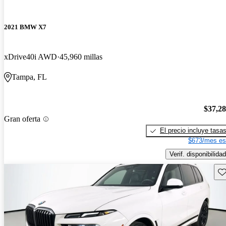
2021 BMW X7
xDrive40i AWD
45,960 millas
Tampa, FL
$37,2
Gran oferta
El precio incluye tasa
$673/mes es
Verif. disponibilidad
Gu