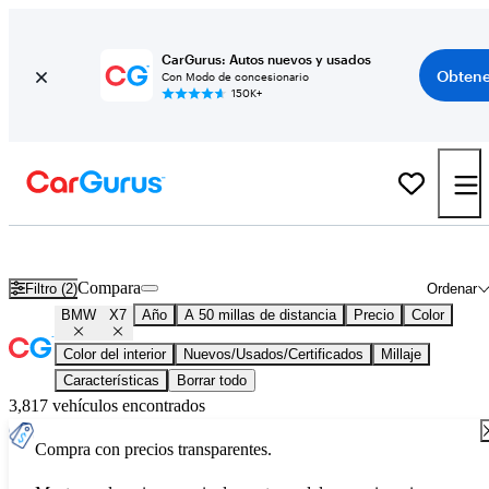
CarGurus: Autos nuevos y usados
Obtene
Con Modo de concesionario
150K+
BMW X7 usados en venta en todo el país
Compara
Filtro (2)
Ordenar
BMW
X7
Año
A 50 millas de distancia
Precio
Color
Color del interior
Nuevos/Usados/Certificados
Millaje
Características
Borrar todo
3,817 vehículos encontrados
Compra con precios transparentes.