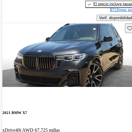
El precio incluye tasa
$713/mes es
Verif. disponibilidad
Gu
2021 BMW X7
xDrive40i AWD
67,725 millas