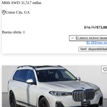
M60i AWD
31,517 millas
Union City, GA
$74,757
$73,0
Buena oferta
El precio incluye tasa
$1,283/mes es
Verif. disponibilidad
Gu