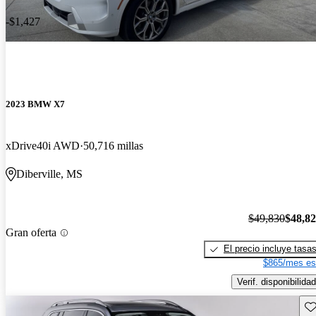
-$1,427
2023 BMW X7
xDrive40i AWD
50,716 millas
Diberville, MS
$49,830
$48,8
Gran oferta
El precio incluye tasa
$865/mes es
Verif. disponibilidad
Gu