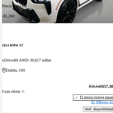
Precio reducido
-$1,260
2024 BMW X7
xDrive40i AWD
39,017 millas
Dublin, OH
$58,648
$57,3
Gran oferta
El precio incluye tasa
$1,008/mes es
Verif. disponibilidad