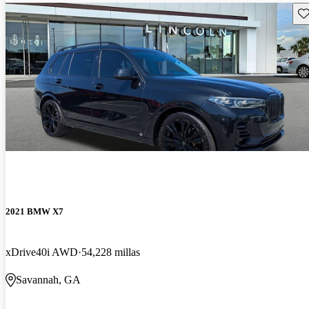
Gu
2021 BMW X7
xDrive40i AWD
54,228 millas
Savannah, GA