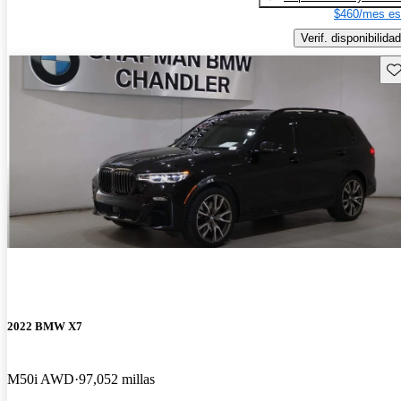
$460/mes es
Verif. disponibilidad
Gu
2022 BMW X7
M50i AWD
97,052 millas