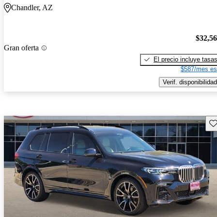
Chandler, AZ
$32,5
Gran oferta
El precio incluye tasa
$587/mes es
Verif. disponibilidad
Gu