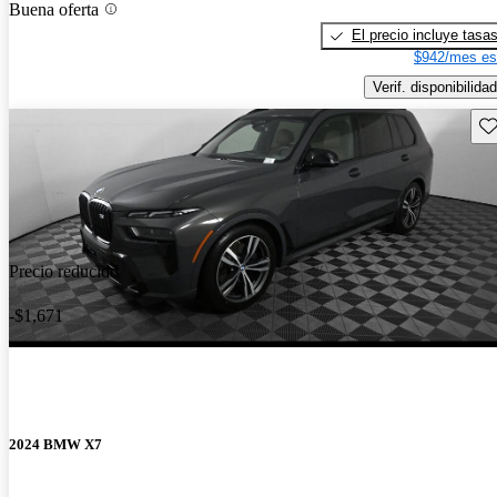
Buena oferta
El precio incluye tasa
$942/mes es
Verif. disponibilidad
Gu
Precio reducido
-$1,671
2024 BMW X7