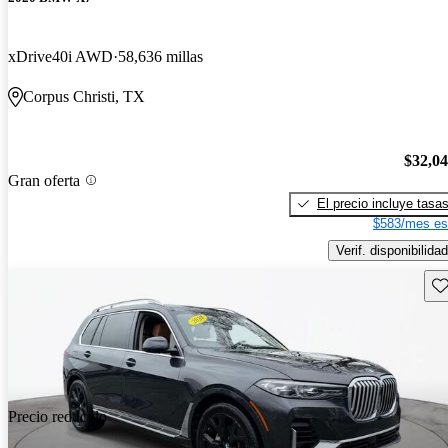
xDrive40i AWD
58,636 millas
Corpus Christi, TX
$32,0
Gran oferta
El precio incluye tasa
$583/mes es
Verif. disponibilidad
Gu
Precio reducido