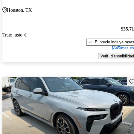
Houston, TX
$35,7
Trato justo
El precio incluye tasa
$645/mes es
Verif. disponibilidad
Gu