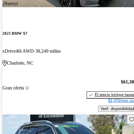
¡Nuevo!
2025 BMW X7
xDrive40i AWD
38,249 millas
Charlotte, NC
$61,3
Gran oferta
El precio incluye tasa
$1,070/mes es
Verif. disponibilidad
Gu