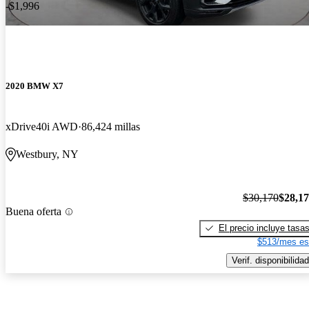
-$1,996
2020 BMW X7
xDrive40i AWD
86,424 millas
Westbury, NY
$30,170
$28,1
Buena oferta
El precio incluye tasa
$513/mes es
Verif. disponibilidad