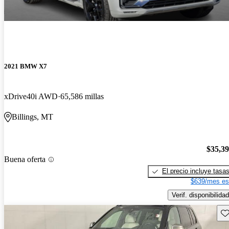
2021 BMW X7
xDrive40i AWD
65,586 millas
Billings, MT
$35,3
Buena oferta
El precio incluye tasa
$639/mes es
Verif. disponibilidad
Gu