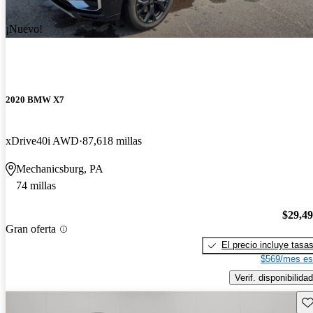
¡Nuevo!
2020 BMW X7
xDrive40i AWD
87,618 millas
Mechanicsburg, PA
74 millas
$29,4
Gran oferta
El precio incluye tasa
$569/mes es
Verif. disponibilidad
Gu