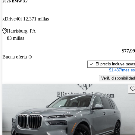
2026 BMW X7
xDrive40i
12,371 millas
Harrisburg, PA
83 millas
$77,9
Buena oferta
El precio incluye tasa
$1,437/mes es
Verif. disponibilidad
Gu