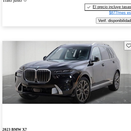
Trato justo
El precio incluye tasa
$877/mes es
Verif. disponibilidad
Gu
2023 BMW X7