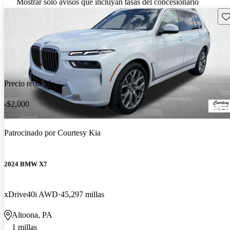
Mostrar solo avisos que incluyan tasas del concesionario
Gu
Precio reducido
-$2,000
Patrocinado por
Courtesy Kia
2024 BMW X7
xDrive40i AWD
45,297 millas
Altoona, PA
1 millas