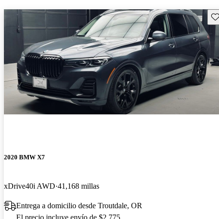
Gu
2020 BMW X7
xDrive40i AWD
41,168 millas
Entrega a domicilio desde Troutdale, OR
El precio incluye envío de $2,775