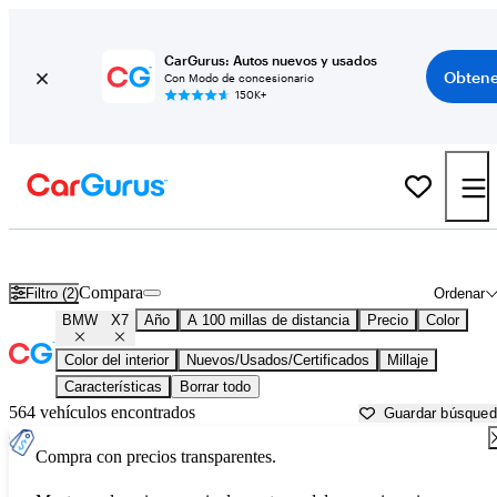
CarGurus: Autos nuevos y usados
Obtene
Con Modo de concesionario
150K+
BMW X7 usados en venta cerca de
Altoona, PA
Compara
Filtro (2)
Ordenar
BMW
X7
Año
A 100 millas de distancia
Precio
Color
Color del interior
Nuevos/Usados/Certificados
Millaje
Características
Borrar todo
564 vehículos encontrados
Guardar búsque
Compra con precios transparentes.