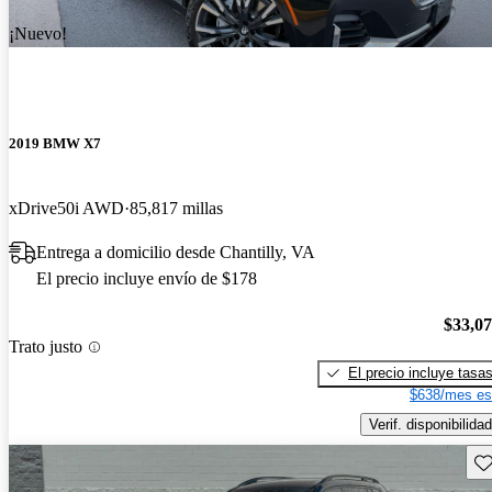
¡Nuevo!
2019 BMW X7
xDrive50i AWD
85,817 millas
Entrega a domicilio desde Chantilly, VA
El precio incluye envío de $178
$33,0
Trato justo
El precio incluye tasa
$638/mes es
Verif. disponibilidad
Gu