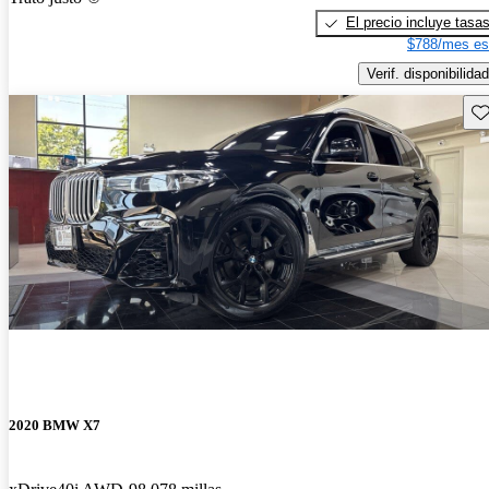
El precio incluye tasa
$788/mes es
Verif. disponibilidad
Gu
2020 BMW X7