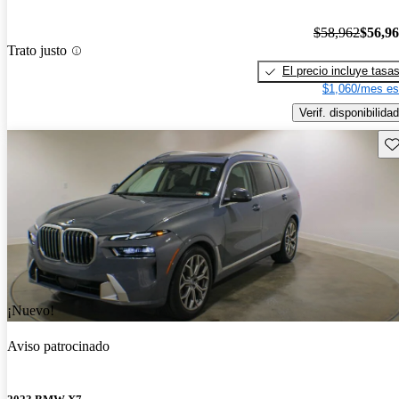
$58,962
$56,9
Trato justo
El precio incluye tasa
$1,060/mes es
Verif. disponibilidad
Gu
¡Nuevo!
Aviso patrocinado