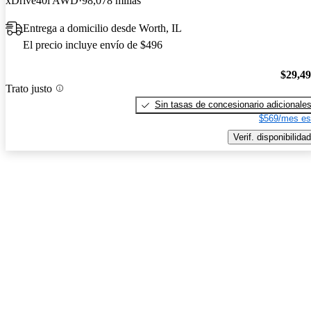
xDrive40i AWD
98,078 millas
Entrega a domicilio desde Worth, IL
El precio incluye envío de $496
$29,4
Trato justo
Sin tasas de concesionario adicionale
$569/mes es
Verif. disponibilidad