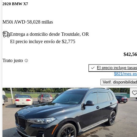
2020 BMW X7
M50i AWD
58,028 millas
Entrega a domicilio desde Troutdale, OR
El precio incluye envío de $2,775
$42,5
Trato justo
El precio incluye tasa
$821/mes es
Verif. disponibilidad
Gu