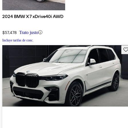
2024 BMW X7 xDrive40i AWD
$57,478
Trato justo
Incluye tarifas de conc.
Gu