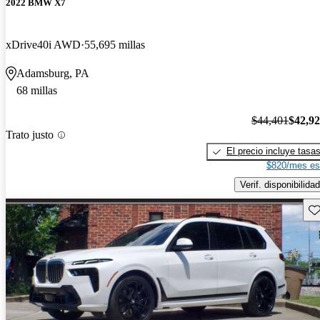
2022 BMW X7
xDrive40i AWD
55,695 millas
Adamsburg, PA
68 millas
$44,401
$42,9
Trato justo
El precio incluye tasa
$820/mes es
Verif. disponibilidad
Gu