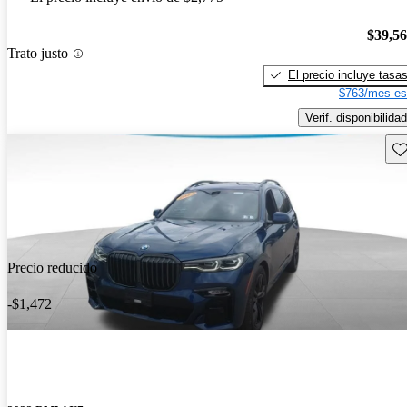
$39,5
Trato justo
El precio incluye tasa
$763/mes es
Verif. disponibilidad
Gu
Precio reducido
-$1,472