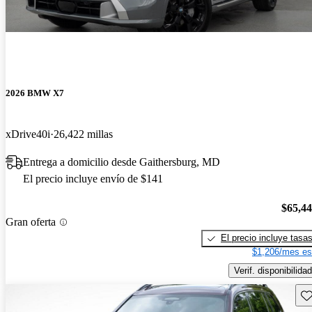
2026 BMW X7
xDrive40i
26,422 millas
Entrega a domicilio desde Gaithersburg, MD
El precio incluye envío de $141
$65,4
Gran oferta
El precio incluye tasa
$1,206/mes es
Verif. disponibilidad
Gu