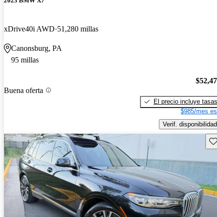
2023 BMW X7
xDrive40i AWD
51,280 millas
Canonsburg, PA
95 millas
$52,4
Buena oferta
El precio incluye tasa
$985/mes es
Verif. disponibilidad
Gu