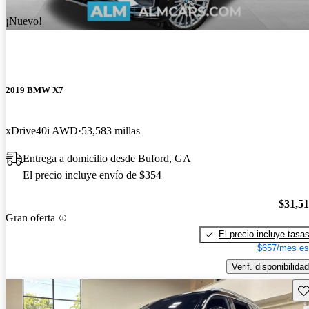
¡Nuevo!
2019 BMW X7
xDrive40i AWD
53,583 millas
Entrega a domicilio desde Buford, GA
El precio incluye envío de $354
$31,5
Gran oferta
El precio incluye tasa
$657/mes es
Verif. disponibilidad
Gu