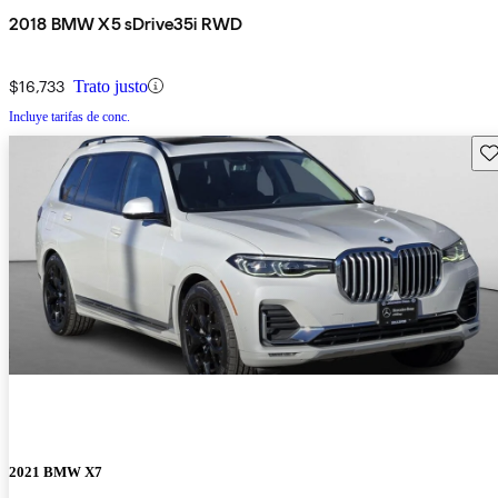
2018 BMW X5 sDrive35i RWD
$16,733
Trato justo
Incluye tarifas de conc.
Gu
2021 BMW X7