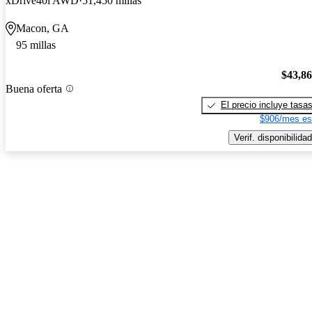
xDrive40i AWD
51,450 millas
Macon, GA
95 millas
$43,8
Buena oferta
El precio incluye tasa
$906/mes es
Verif. disponibilidad