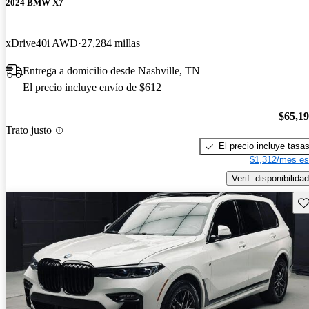
2024 BMW X7
xDrive40i AWD
27,284 millas
Entrega a domicilio desde Nashville, TN
El precio incluye envío de $612
$65,1
Trato justo
El precio incluye tasa
$1,312/mes es
Verif. disponibilidad
Gu