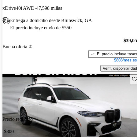
xDrive40i AWD
47,598 millas
Entrega a domicilio desde Brunswick, GA
El precio incluye envío de $550
$39,0
Buena oferta
El precio incluye tasa
$808/mes es
Verif. disponibilidad
Gu
Precio reducido
-$800