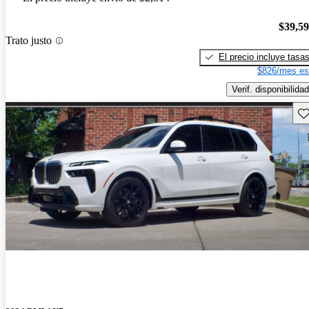
$39,5
Trato justo
El precio incluye tasa
$826/mes es
Verif. disponibilidad
Gu