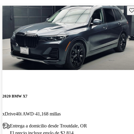
Gu
2020 BMW X7
xDrive40i AWD
41,168 millas
Entrega a domicilio desde Troutdale, OR
El precio incluye envío de $2,814