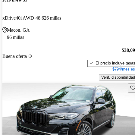
2020 BMW X7
xDrive40i AWD
48,626 millas
Macon, GA
96 millas
$38,0
Buena oferta
El precio incluye tasa
$794/mes es
Verif. disponibilidad
Gu