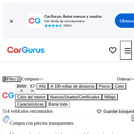
CarGurus: Autos nuevos y usados
Obtene
Con Modo de concesionario
150K+
BMW X7 usados en venta cerca de
Albany, GA
Compara
Filtro (2)
Ordenar
BMW
X7
Año
A 100 millas de distancia
Precio
Color
Color del interior
Nuevos/Usados/Certificados
Millaje
Características
Borrar todo
514 vehículos encontrados
Guardar búsque
Compra con precios transparentes.