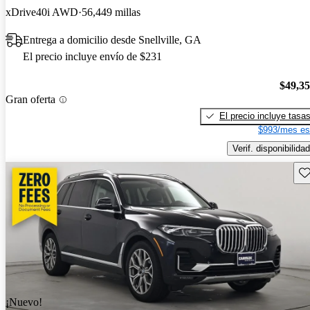
xDrive40i AWD
56,449 millas
Entrega a domicilio desde Snellville, GA
El precio incluye envío de $231
$49,3
Gran oferta
El precio incluye tasa
$993/mes es
Verif. disponibilidad
Gu
¡Nuevo!