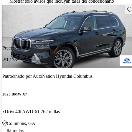
Mostrar solo avisos que incluyan tasas del concesionario
Gu
Precio reducido
-$1,138
Patrocinado por
AutoNation Hyundai Columbus
2023 BMW X7
xDrive40i AWD
61,762 millas
Columbus, GA
82 millas