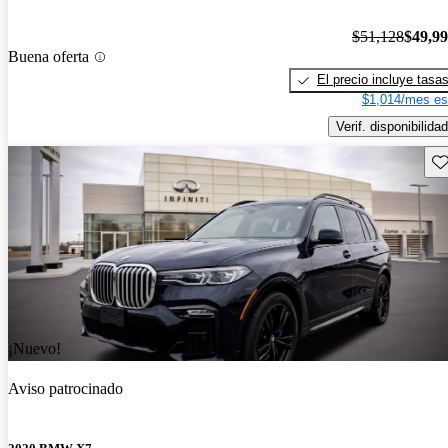
$51,128
$49,9
Buena oferta
El precio incluye tasa
$1,014/mes es
Verif. disponibilidad
Gu
¡Nuevo!
Aviso patrocinado