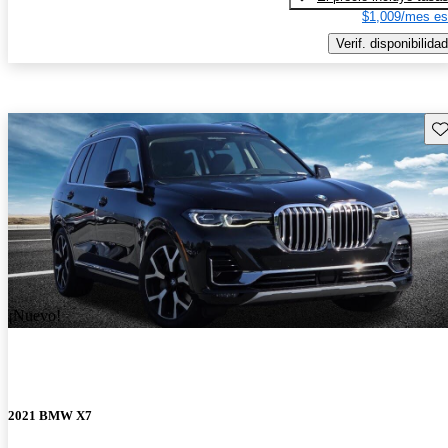
$1,009/mes es
Verif. disponibilidad
Gu
¡Nuevo!
2021 BMW X7