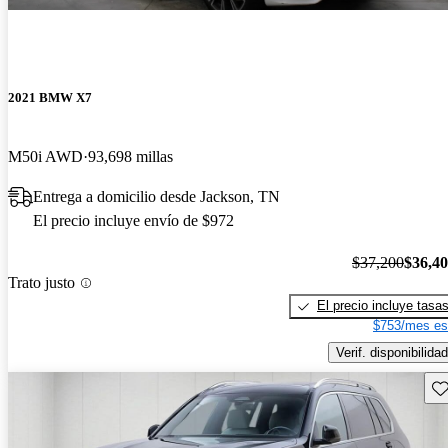
2021 BMW X7
M50i AWD
93,698 millas
Entrega a domicilio desde Jackson, TN
El precio incluye envío de $972
$37,200
$36,4
Trato justo
El precio incluye tasa
$753/mes es
Verif. disponibilidad
Gu