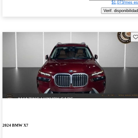
$1,073/mes es
Verif. disponibilidad
Gu
2024 BMW X7