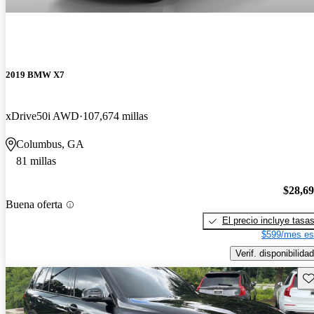
2019 BMW X7
xDrive50i AWD
107,674 millas
Columbus, GA
81 millas
$28,6
Buena oferta
El precio incluye tasa
$599/mes es
Verif. disponibilidad
Gu