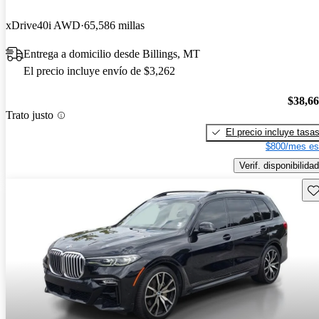
xDrive40i AWD
65,586 millas
Entrega a domicilio desde Billings, MT
El precio incluye envío de $3,262
$38,6
Trato justo
El precio incluye tasa
$800/mes es
Verif. disponibilidad
Gu