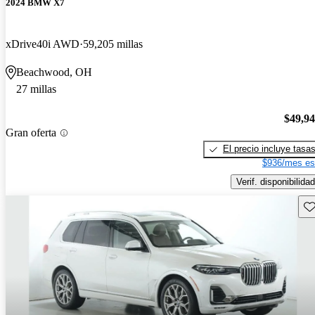
2024 BMW X7
xDrive40i AWD
59,205 millas
Beachwood, OH
27 millas
$49,9
Gran oferta
El precio incluye tasa
$936/mes es
Verif. disponibilidad
Gu