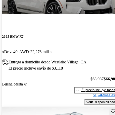
-$2,000
2025 BMW X7
xDrive40i AWD
22,276 millas
Entrega a domicilio desde Westlake Village, CA
El precio incluye envío de $3,118
$68,987
$66,9
Buena oferta
El precio incluye tasa
$1,246/mes es
Verif. disponibilidad
Gu