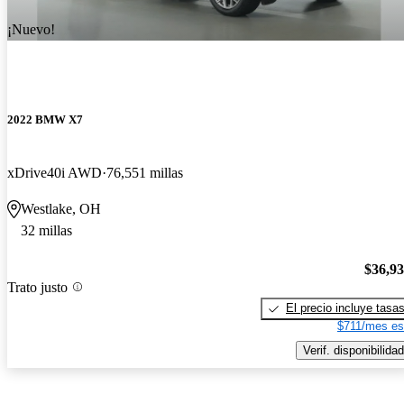
¡Nuevo!
2022 BMW X7
xDrive40i AWD
76,551 millas
Westlake, OH
32 millas
$36,9
Trato justo
El precio incluye tasa
$711/mes es
Verif. disponibilidad