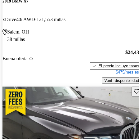
2019 BMW X7
xDrive40i AWD
121,553 millas
Salem, OH
38 millas
$24,4
Buena oferta
El precio incluye tasa
$475/mes es
Verif. disponibilidad
Gu