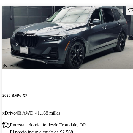
Gu
¡Nuevo!
2020 BMW X7
xDrive40i AWD
41,168 millas
Entrega a domicilio desde Troutdale, OR
El precio incluye envío de $2,568