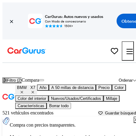
CarGurus: Autos nuevos y usados
Obtene
Con Modo de concesionario
150K+
BMW X7 usados en venta cerca de
Akron, OH
Compara
Filtro (2)
Ordenar
BMW
X7
Año
A 50 millas de distancia
Precio
Color
Color del interior
Nuevos/Usados/Certificados
Millaje
Características
Borrar todo
521 vehículos encontrados
Guardar búsque
Compra con precios transparentes.