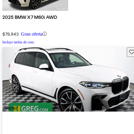
2025 BMW X7 M60i AWD
$79,943
Gran oferta
Incluye tarifas de conc.
Gu
¡Nuevo!