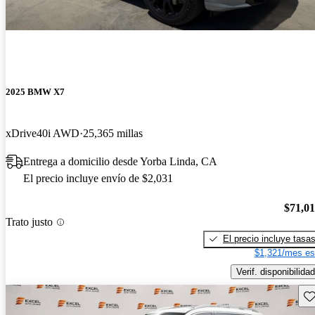
2025 BMW X7
xDrive40i AWD
25,365 millas
Entrega a domicilio desde Yorba Linda, CA
El precio incluye envío de $2,031
$71,0
Trato justo
El precio incluye tasa
$1,321/mes es
Verif. disponibilidad
Gu