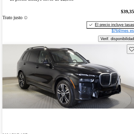
$39,3
Trato justo
El precio incluye tasa
$764/mes es
Verif. disponibilidad
Gu