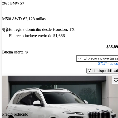
2020 BMW X7
M50i AWD
63,128 millas
Entrega a domicilio desde Houston, TX
El precio incluye envío de $1,666
$36,8
Buena oferta
El precio incluye tasa
$717/mes es
Verif. disponibilidad
Gu
Precio reducido