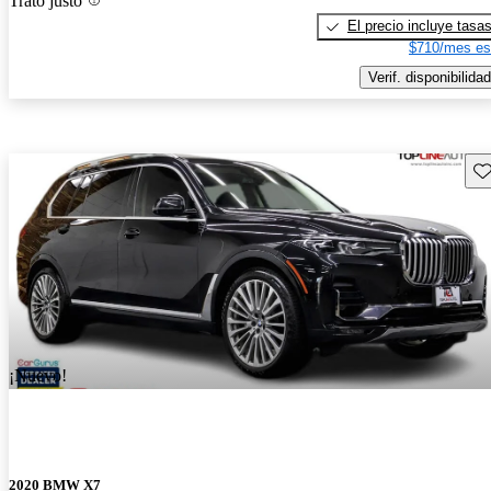
Trato justo
El precio incluye tasa
$710/mes es
Verif. disponibilidad
Gu
¡Nuevo!
2020 BMW X7