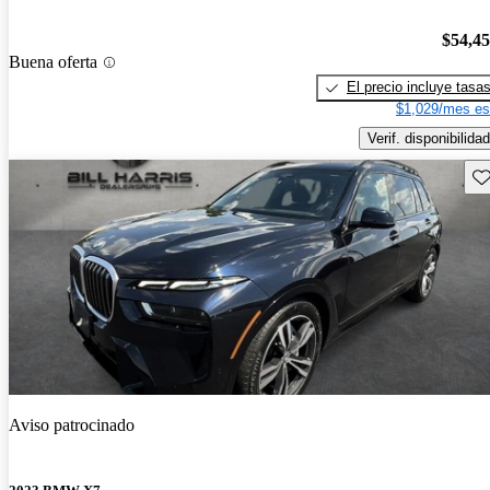
$54,4
Buena oferta
El precio incluye tasa
$1,029/mes es
Verif. disponibilidad
Gu
Aviso patrocinado