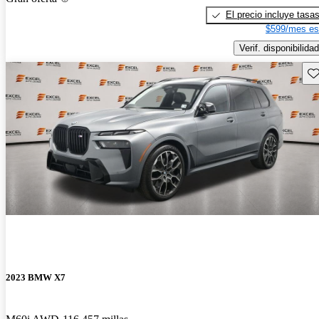
El precio incluye tasa
$599/mes es
Verif. disponibilidad
Gu
2023 BMW X7