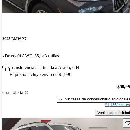
2025 BMW X7
xDrive40i AWD
35,143 millas
Transferencia a la tienda a Akron, OH
El precio incluye envío de $1,999
$60,9
Gran oferta
Sin tasas de concesionario adicionale
$1,135/mes es
Verif. disponibilidad
Gu