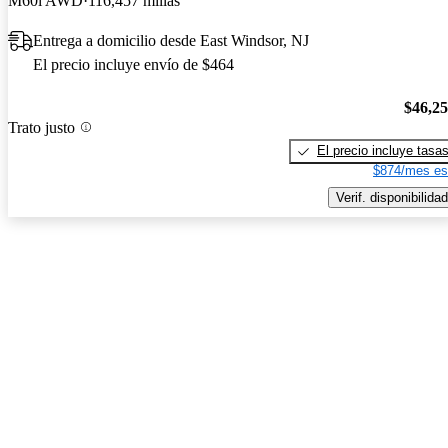
M60i AWD
116,457 millas
Entrega a domicilio desde East Windsor, NJ
El precio incluye envío de $464
$46,2
Trato justo
El precio incluye tasa
$874/mes es
Verif. disponibilidad