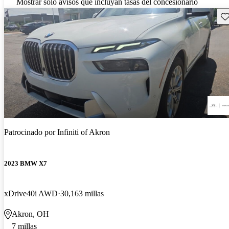
Mostrar solo avisos que incluyan tasas del concesionario
Gu
Patrocinado por
Infiniti of Akron
2023 BMW X7
xDrive40i AWD
30,163 millas
Akron, OH
7 millas