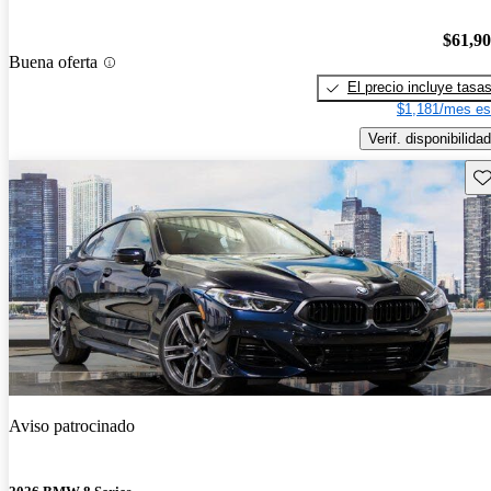
$61,9
Buena oferta
El precio incluye tasa
$1,181/mes es
Verif. disponibilidad
Gu
Aviso patrocinado