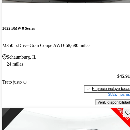
2022 BMW 8 Series
M850i xDrive Gran Coupe AWD
68,680 millas
Schaumburg, IL
24 millas
$45,9
Trato justo
El precio incluye tasa
$892/mes es
Verif. disponibilidad
Gu