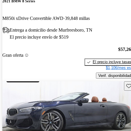
2021 BMW 8 Series
M850i xDrive Convertible AWD
39,848 millas
Entrega a domicilio desde Murfreesboro, TN
El precio incluye envío de $519
$57,2
Gran oferta
El precio incluye tasa
$1,106/mes es
Verif. disponibilidad
Gu