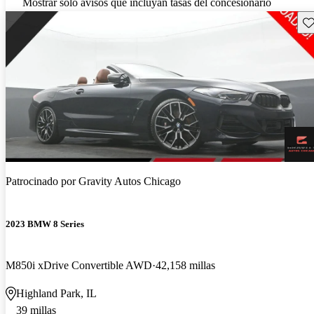
Mostrar solo avisos que incluyan tasas del concesionario
Gu
Patrocinado por
Gravity Autos Chicago
2023 BMW 8 Series
M850i xDrive Convertible AWD
42,158 millas
Highland Park, IL
39 millas