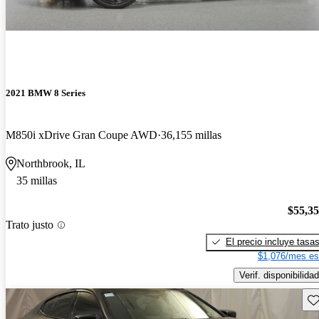
2021 BMW 8 Series
M850i xDrive Gran Coupe AWD
36,155 millas
Northbrook, IL
35 millas
$55,3
Trato justo
El precio incluye tasa
$1,076/mes es
Verif. disponibilidad
Gu