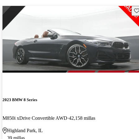
Gu
2023 BMW 8 Series
M850i xDrive Convertible AWD
42,158 millas
Highland Park, IL
39 millas