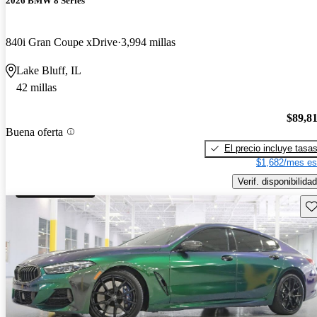
2026 BMW 8 Series
840i Gran Coupe xDrive
3,994 millas
Lake Bluff, IL
42 millas
$89,8
Buena oferta
El precio incluye tasa
$1,682/mes es
Verif. disponibilidad
Gu