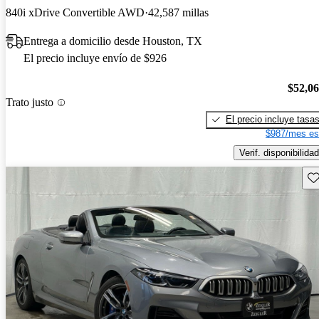
840i xDrive Convertible AWD
42,587 millas
Entrega a domicilio desde Houston, TX
El precio incluye envío de $926
$52,0
Trato justo
El precio incluye tasa
$987/mes es
Verif. disponibilidad
Gu