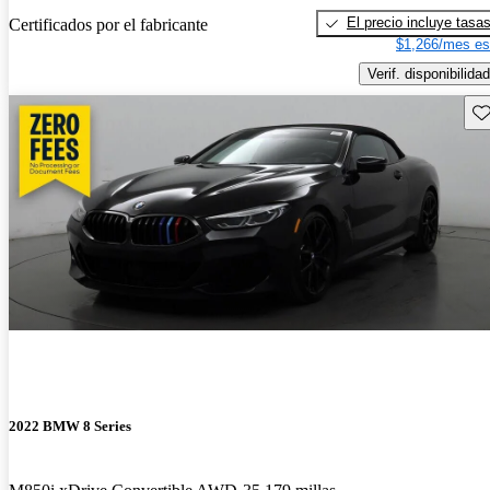
El precio incluye tasa
Certificados por el fabricante
$1,266/mes es
Verif. disponibilidad
Gu
2022 BMW 8 Series