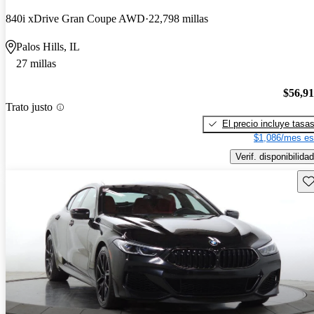
840i xDrive Gran Coupe AWD
22,798 millas
Palos Hills, IL
27 millas
$56,9
Trato justo
El precio incluye tasa
$1,086/mes es
Verif. disponibilidad
Gu