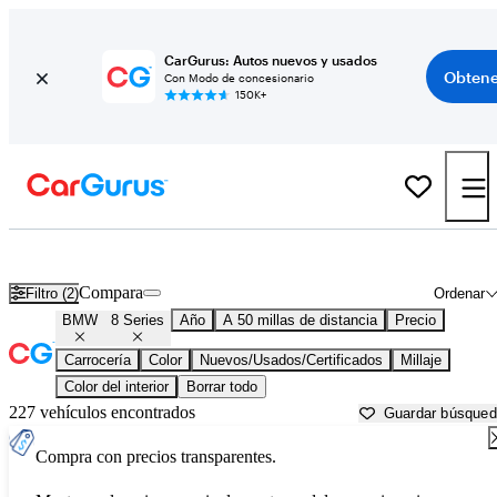
CarGurus: Autos nuevos y usados
Obtene
Con Modo de concesionario
150K+
BMW 8 Series usados en venta cerca de
Aurora, IL
Compara
Filtro (2)
Ordenar
BMW
8 Series
Año
A 50 millas de distancia
Precio
Carrocería
Color
Nuevos/Usados/Certificados
Millaje
Color del interior
Borrar todo
227 vehículos encontrados
Guardar búsque
Compra con precios transparentes.