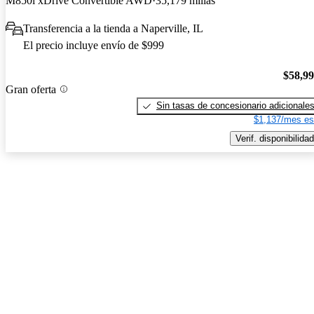
M850i xDrive Convertible AWD
35,179 millas
Transferencia a la tienda a Naperville, IL
El precio incluye envío de $999
$58,9
Gran oferta
Sin tasas de concesionario adicionale
$1,137/mes es
Verif. disponibilidad