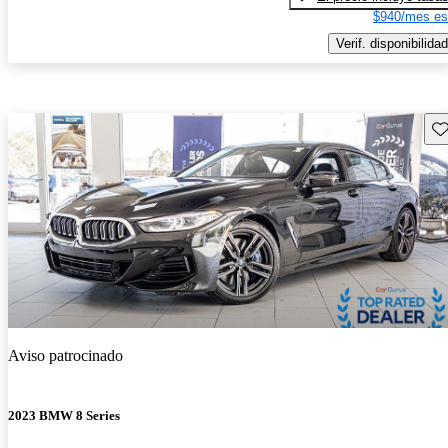
$940/mes es
Verif. disponibilidad
Gu
Aviso patrocinado
2023 BMW 8 Series