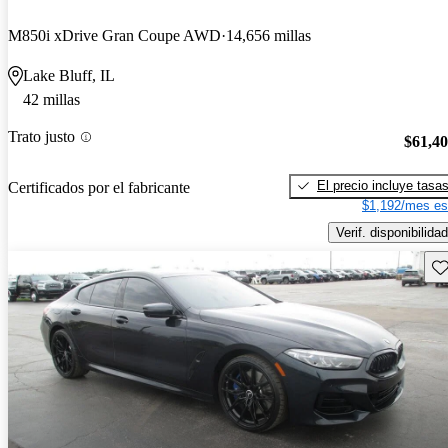
M850i xDrive Gran Coupe AWD
14,656 millas
Lake Bluff, IL
42 millas
Trato justo
$61,4
El precio incluye tasa
Certificados por el fabricante
$1,192/mes es
Verif. disponibilidad
Gu