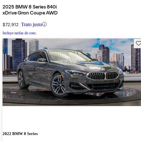
2025 BMW 8 Series 840i
xDrive Gran Coupe AWD
$72,912
Trato justo
Incluye tarifas de conc.
Gu
2022 BMW 8 Series