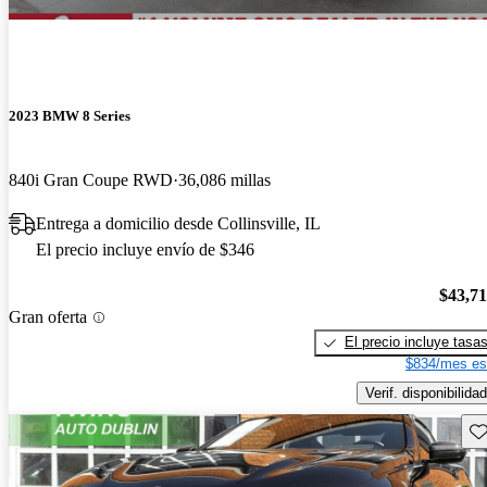
2023 BMW 8 Series
840i Gran Coupe RWD
36,086 millas
Entrega a domicilio desde Collinsville, IL
El precio incluye envío de $346
$43,7
Gran oferta
El precio incluye tasa
$834/mes es
Verif. disponibilidad
Gu