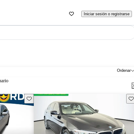
Iniciar sesión o registrarse
Ordenar
nario
Guarda este Aviso
Gu