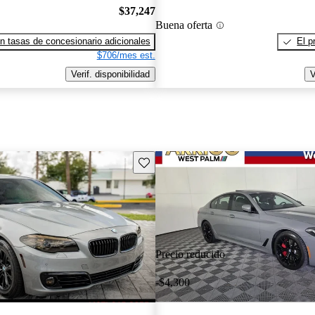
$37,247
Buena oferta
n tasas de concesionario adicionales
El p
$706/mes est.
Verif. disponibilidad
V
Guarda este Aviso
Precio reducido
-$4,300