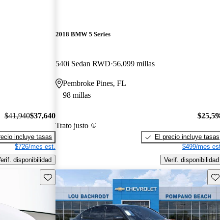
2018 BMW 5 Series
540i Sedan RWD
56,099 millas
Pembroke Pines, FL
98 millas
$41,940
$37,640
$25,59
Trato justo
recio incluye tasas
El precio incluye tasas
$726/mes est.
$499/mes est
erif. disponibilidad
Verif. disponibilidad
Guarda este Aviso
Gu