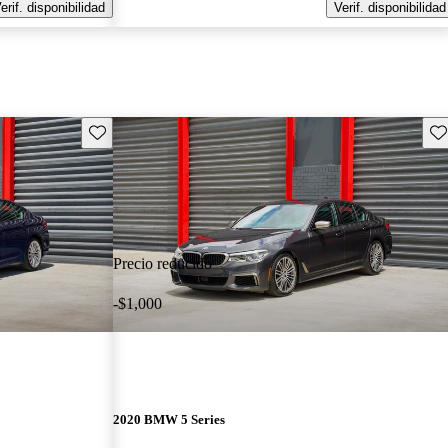
erif. disponibilidad
Verif. disponibilidad
Guarda este Aviso
Gu
Precio reducido
-$1,000
2020 BMW 5 Series