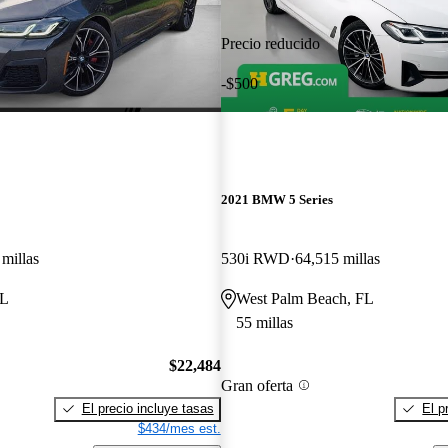
Precio reducido
-$500
2021 BMW 5 Series
millas
530i RWD
64,515 millas
FL
West Palm Beach, FL
55 millas
$22,484
Gran oferta
El precio incluye tasas
El p
$434/mes est.