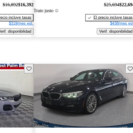
$16,892
$16,392
$25,694
$22,69
Trato justo
recio incluye tasas
El precio incluye tasas
$319/mes est.
$438/mes est
erif. disponibilidad
Verif. disponibilidad
Guarda este Aviso
Gu
¡Nuevo!