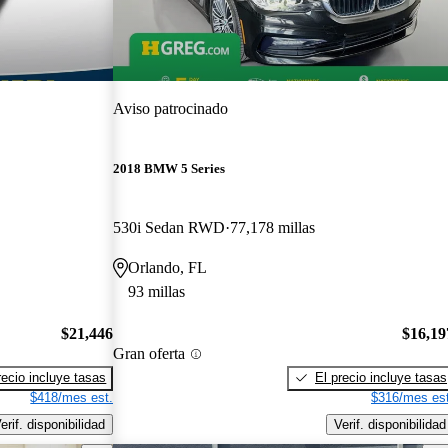
Aviso patrocinado
2018 BMW 5 Series
530i Sedan RWD
77,178 millas
Orlando, FL
93 millas
$21,446
$16,19
Gran oferta
recio incluye tasas
El precio incluye tasas
$418/mes est.
$316/mes est
erif. disponibilidad
Verif. disponibilidad