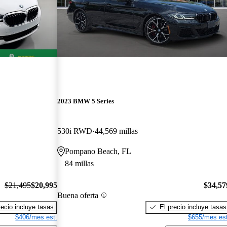
2023 BMW 5 Series
530i RWD
44,569 millas
Pompano Beach, FL
84 millas
$21,495
$20,995
$34,57
Buena oferta
recio incluye tasas
El precio incluye tasas
$406/mes est.
$655/mes est