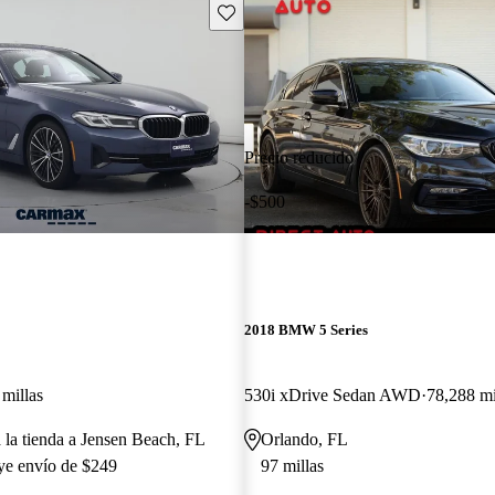
Guarda este Aviso
Precio reducido
-$500
2018 BMW 5 Series
millas
530i xDrive Sedan AWD
78,288 mi
a la tienda a Jensen Beach, FL
Orlando, FL
uye envío de $249
97 millas