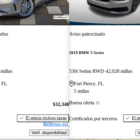
rlux
Aviso patrocinado
2019 BMW 5 Series
millas
530i Sedan RWD
42,028 millas
, FL
Fort Pierce, FL
5 millas
Buena oferta
$32,348
El precio incluye tasas
El p
Certificados por terceros
$608/mes est.
Verif. disponibilidad
V