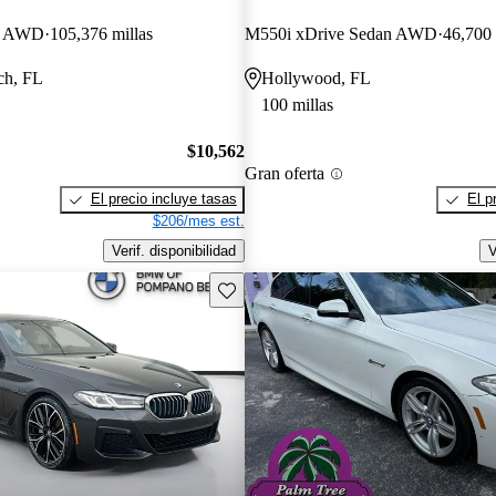
an AWD
105,376 millas
M550i xDrive Sedan AWD
46,700 
ch, FL
Hollywood, FL
100 millas
$10,562
Gran oferta
El precio incluye tasas
El p
$206/mes est.
Verif. disponibilidad
V
Guarda este Aviso