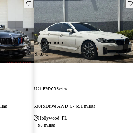
Guarda este Aviso
Gu
Precio reducido
-$3,000
2021 BMW 5 Series
llas
530i xDrive AWD
67,651 millas
Hollywood, FL
98 millas