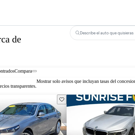
Describe el auto que quisieras
rca de
ontrados
Compara
Mostrar solo avisos que incluyan tasas del concesio
cios transparentes.
Guarda este Aviso