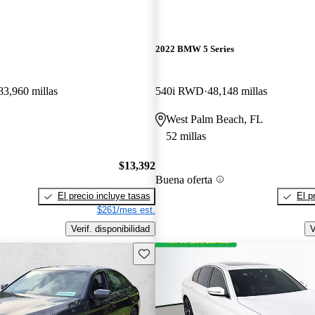
2022 BMW 5 Series
83,960 millas
540i RWD
48,148 millas
West Palm Beach, FL
52 millas
$13,392
Buena oferta
El precio incluye tasas
El p
$261/mes est.
Verif. disponibilidad
V
Guarda este Aviso