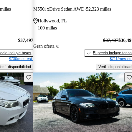
millas
M550i xDrive Sedan AWD
52,323 millas
Hollywood, FL
100 millas
$37,497
$37,497
$36,49
Gran oferta
recio incluye tasas
El precio incluye tasas
$730/mes est.
$711/mes est
erif. disponibilidad
Verif. disponibilidad
Guarda este Aviso
Gu