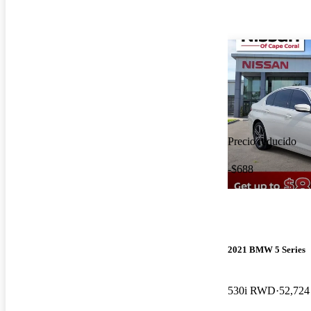
Precio reducido
-$688
2021 BMW 5 Series
530i RWD
52,724 