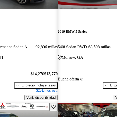
2019 BMW 5 Series
530e xDrive iPerformance Sedan AWD
92,896 millas
540i Sedan RWD
68,598 millas
 UT
Morrow, GA
$14,270
$13,770
Buena oferta
El precio incluye tasas
El p
$251/mes est.
Verif. disponibilidad
V
Guarda este Aviso