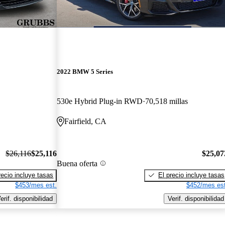
2022 BMW 5 Series
530e Hybrid Plug-in RWD
70,518 millas
Fairfield, CA
$26,116
$25,116
$25,07
Buena oferta
recio incluye tasas
El precio incluye tasas
$453/mes est.
$452/mes est
erif. disponibilidad
Verif. disponibilidad