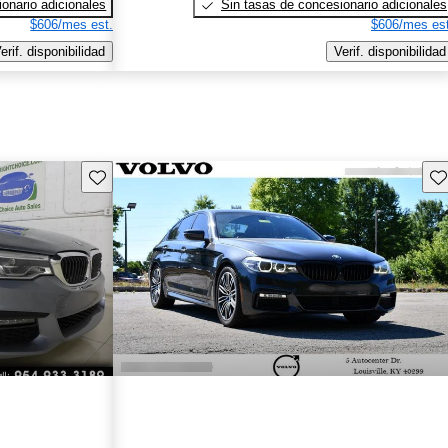
onario adicionales
Sin tasas de concesionario adicionales
$606/mes est.
$606/mes est
erif. disponibilidad
Verif. disponibilidad
Guarda este Aviso
Gu