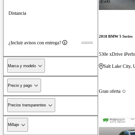
-$500
Distancia
2018 BMW 5 Series
¿Incluir avisos con entrega?
Marca y modelo
Salt Lake City,
Precio y pago
Gran oferta
Precios transparentes
Millaje