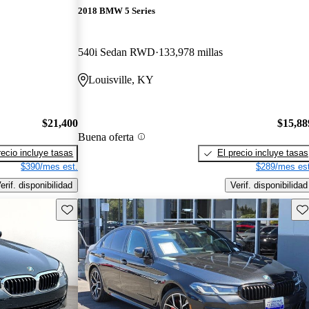
2018 BMW 5 Series
540i Sedan RWD
133,978 millas
Louisville, KY
$21,400
$15,88
Buena oferta
recio incluye tasas
El precio incluye tasas
$390/mes est.
$289/mes est
erif. disponibilidad
Verif. disponibilidad
Guarda este Aviso
Gu