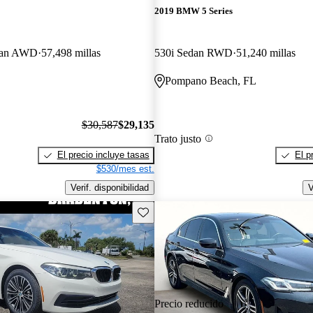
2019 BMW 5 Series
dan AWD
57,498 millas
530i Sedan RWD
51,240 millas
Pompano Beach, FL
$30,587
$29,135
Trato justo
El precio incluye tasas
El p
$530/mes est.
Verif. disponibilidad
V
Guarda este Aviso
Precio reducido