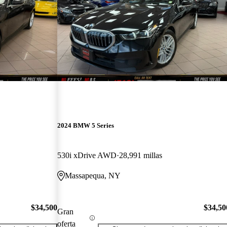
2024 BMW 5 Series
530i xDrive AWD
28,991 millas
Massapequa, NY
$34,500
$34,50
Gran
oferta