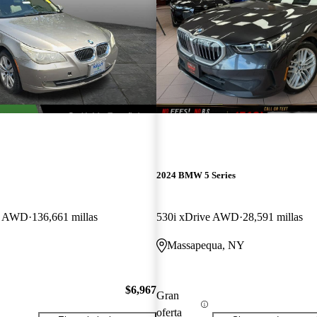
2024 BMW 5 Series
an AWD
136,661 millas
530i xDrive AWD
28,591 millas
Massapequa, NY
$6,967
Gran
oferta