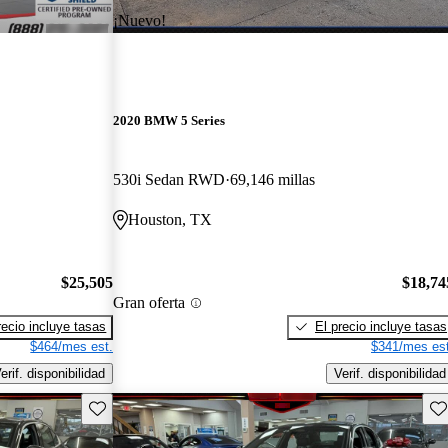
¡Nuevo!
2020 BMW 5 Series
530i Sedan RWD
69,146 millas
Houston, TX
$25,505
$18,74
Gran oferta
recio incluye tasas
El precio incluye tasas
$464/mes est.
$341/mes est
erif. disponibilidad
Verif. disponibilidad
Guarda este Aviso
Gu