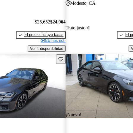
Modesto, CA
$25,652
$24,964
Trato justo
El precio incluye tasas
El p
$451/mes est.
Verif. disponibilidad
V
Guarda este Aviso
¡Nuevo!