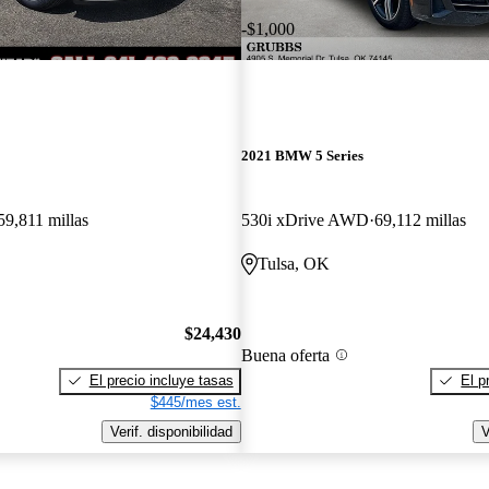
-$1,000
2021 BMW 5 Series
59,811 millas
530i xDrive AWD
69,112 millas
Tulsa, OK
$24,430
Buena oferta
El precio incluye tasas
El p
$445/mes est.
Verif. disponibilidad
V