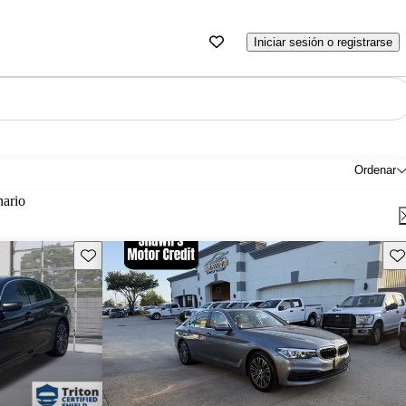
Iniciar sesión o registrarse
Ordenar
nario
Guarda este Aviso
Gu