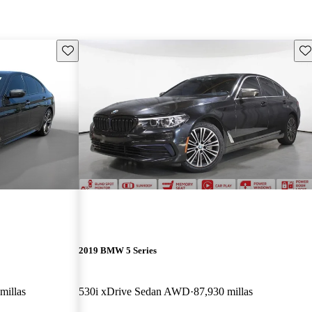
Guarda este Aviso
Gu
2019 BMW 5 Series
millas
530i xDrive Sedan AWD
87,930 millas