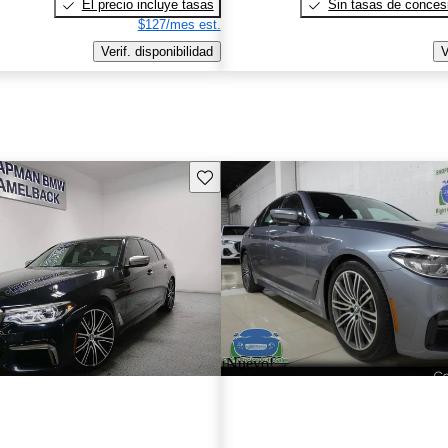
El precio incluye tasas
Sin tasas de concesi
$127/mes est.
Verif. disponibilidad
V
Guarda este Aviso
¡Nuevo!