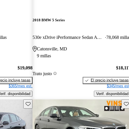
2018 BMW 5 Series
llas
530e xDrive iPerformance Sedan AWD
78,068 milla
Catonsville, MD
9 millas
$19,098
$18,11
Trato justo
recio incluye tasas
El precio incluye tasas
$365/mes est.
$345/mes est
erif. disponibilidad
Verif. disponibilidad
Guarda este Aviso
Gu