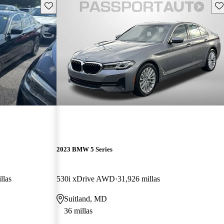
Guarda este Aviso
Gu
2023 BMW 5 Series
llas
530i xDrive AWD
31,926 millas
Suitland, MD
36 millas