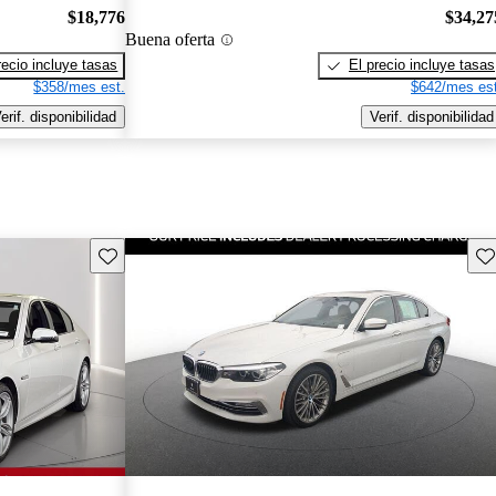
$18,776
$34,27
Buena oferta
recio incluye tasas
El precio incluye tasas
$358/mes est.
$642/mes est
erif. disponibilidad
Verif. disponibilidad
Guarda este Aviso
Gu