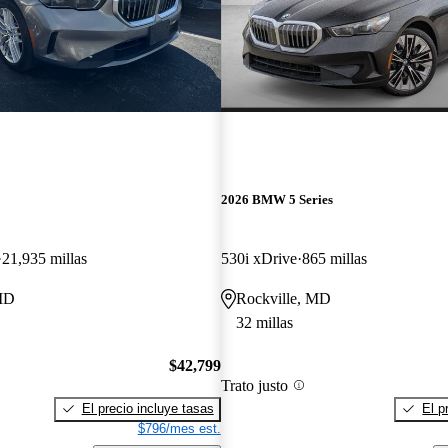
2026 BMW 5 Series
21,935 millas
530i xDrive
865 millas
MD
Rockville, MD
32 millas
$42,799
Trato justo
El precio incluye tasas
El p
$796/mes est.