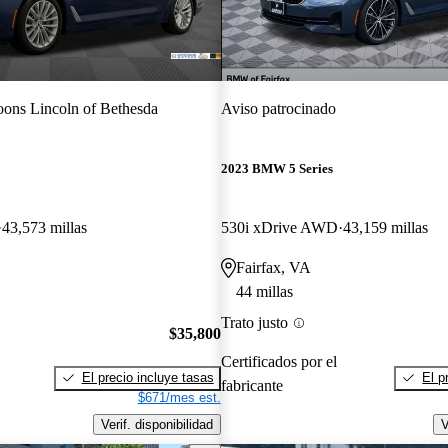
ons Lincoln of Bethesda
Aviso patrocinado
2023 BMW 5 Series
43,573 millas
530i xDrive AWD
43,159 millas
Fairfax, VA
44 millas
Trato justo
$35,800
Certificados por el
El precio incluye tasas
El p
fabricante
$671/mes est.
Verif. disponibilidad
V