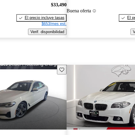
$33,490
Buena oferta
El precio incluye tasas
El p
$653/mes est.
Verif. disponibilidad
V
Guarda este Aviso