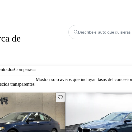
Describe el auto que quisieras
rca de
ontrados
Compara
Mostrar solo avisos que incluyan tasas del concesio
cios transparentes.
Guarda este Aviso