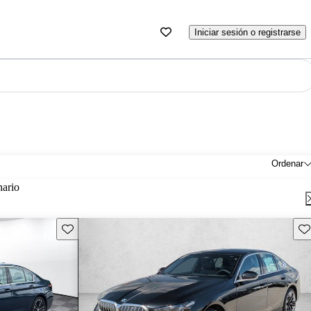
Iniciar sesión o registrarse
Ordenar
nario
Guarda este Aviso
Gu