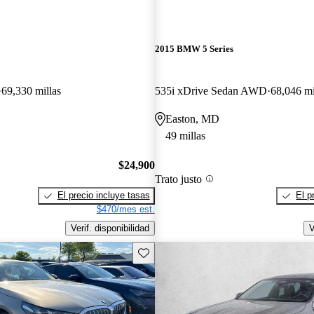
2015 BMW 5 Series
69,330 millas
535i xDrive Sedan AWD
68,046 mi
Easton, MD
49 millas
$24,900
Trato justo
El precio incluye tasas
El p
$470/mes est.
Verif. disponibilidad
V
Guarda este Aviso