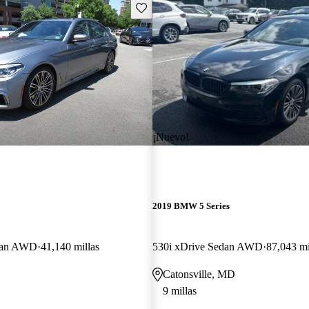
Guarda este Aviso
¡Nuevo!
2019 BMW 5 Series
dan AWD
41,140 millas
530i xDrive Sedan AWD
87,043 mi
Catonsville, MD
9 millas