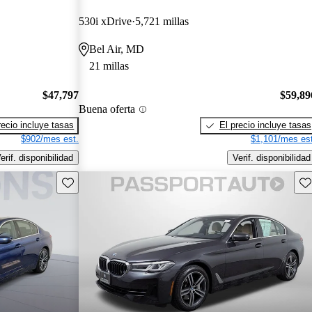
530i xDrive
5,721 millas
Bel Air, MD
21 millas
$47,797
$59,89
Buena oferta
recio incluye tasas
El precio incluye tasas
$902/mes est.
$1,101/mes est
erif. disponibilidad
Verif. disponibilidad
Guarda este Aviso
Gu