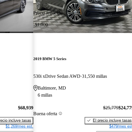
Precio reducido
-$1,000
2019 BMW 5 Series
530i xDrive Sedan AWD
31,550 millas
Baltimore, MD
6 millas
$68,939
$25,779
$24,77
Buena oferta
recio incluye tasas
El precio incluye tasas
$1,269/mes est.
$479/mes est