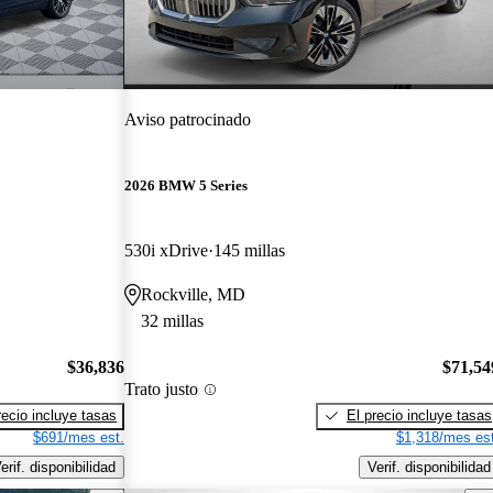
Aviso patrocinado
2026 BMW 5 Series
530i xDrive
145 millas
Rockville, MD
32 millas
$36,836
$71,54
Trato justo
recio incluye tasas
El precio incluye tasas
$691/mes est.
$1,318/mes est
erif. disponibilidad
Verif. disponibilidad