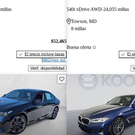
millas
540i xDrive AWD
24,055 millas
Towson, MD
8 millas
$52,465
Buena oferta
El precio incluye tasas
El p
$962/mes est.
Verif. disponibilidad
V
Guarda este Aviso