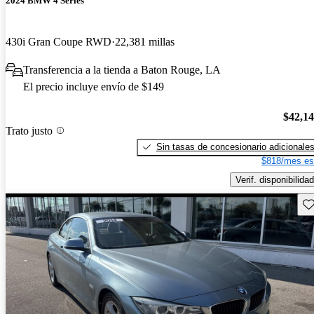
2024 BMW 4 Series
430i Gran Coupe RWD
22,381 millas
Transferencia a la tienda a Baton Rouge, LA
El precio incluye envío de $149
$42,1
Trato justo
Sin tasas de concesionario adicionale
$818/mes es
Verif. disponibilidad
Gu