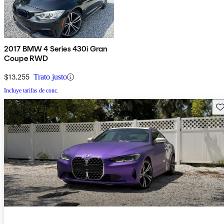
2017 BMW 4 Series 430i Gran
Coupe RWD
$13,255
Trato justo
Incluye tarifas de conc.
Gu