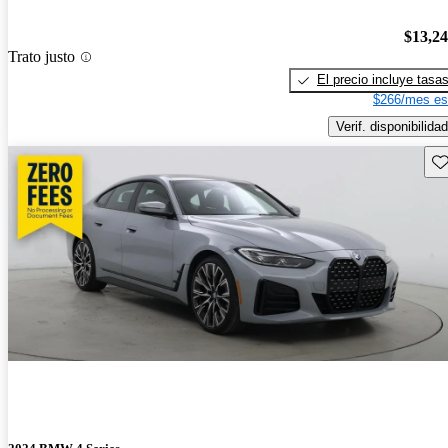
$13,2
Trato justo
El precio incluye tasa
$266/mes es
Verif. disponibilidad
Gu