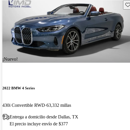
Gu
¡Nuevo!
2022 BMW 4 Series
430i Convertible RWD
63,332 millas
Entrega a domicilio desde Dallas, TX
El precio incluye envío de $377