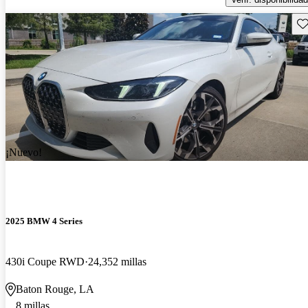
Gu
¡Nuevo!
2025 BMW 4 Series
430i Coupe RWD
24,352 millas
Baton Rouge, LA
8 millas