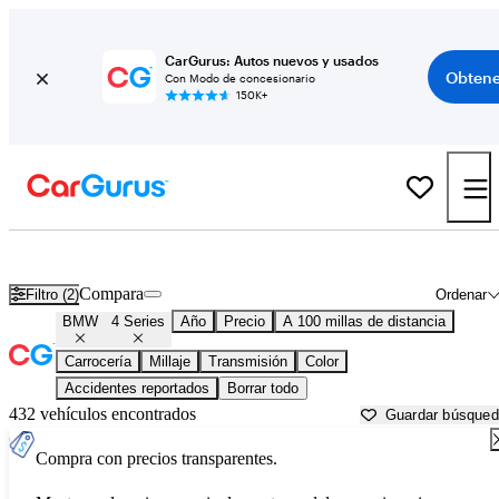
CarGurus: Autos nuevos y usados
Obtene
Con Modo de concesionario
150K+
BMW 4 Series usados en venta cerca de
Baton Rouge, LA
Compara
Filtro (2)
Ordenar
BMW
4 Series
Año
Precio
A 100 millas de distancia
Carrocería
Millaje
Transmisión
Color
Accidentes reportados
Borrar todo
432 vehículos encontrados
Guardar búsque
Compra con precios transparentes.