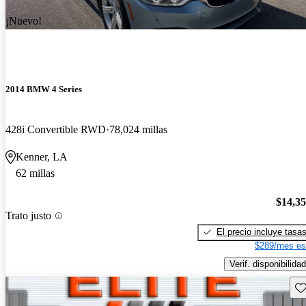
¡Nuevo!
2014 BMW 4 Series
428i Convertible RWD
78,024 millas
Kenner, LA
62 millas
$14,3
Trato justo
El precio incluye tasa
$289/mes es
Verif. disponibilidad
Gu