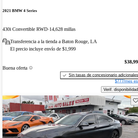
2021 BMW 4 Series
430i Convertible RWD
14,628 millas
Transferencia a la tienda a Baton Rouge, LA
El precio incluye envío de $1,999
$38,9
Buena oferta
Sin tasas de concesionario adicionale
$777/mes es
Verif. disponibilidad
Gu