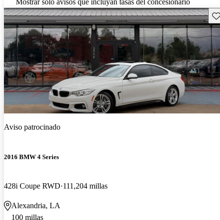
Mostrar solo avisos que incluyan tasas del concesionario
Gu
Aviso patrocinado
2016 BMW 4 Series
428i Coupe RWD
111,204 millas
Alexandria, LA
100 millas