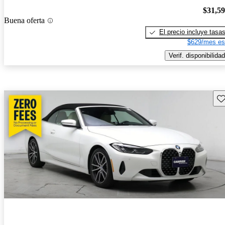
$31,5
Buena oferta
El precio incluye tasa
$629/mes es
Verif. disponibilidad
Gu