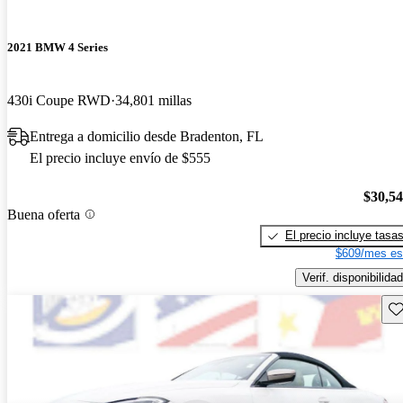
2021 BMW 4 Series
430i Coupe RWD
34,801 millas
Entrega a domicilio desde Bradenton, FL
El precio incluye envío de $555
$30,5
Buena oferta
El precio incluye tasa
$609/mes es
Verif. disponibilidad
Gu