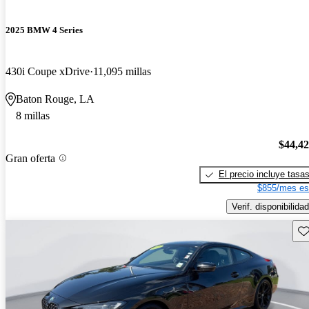
2025 BMW 4 Series
430i Coupe xDrive
11,095 millas
Baton Rouge, LA
8 millas
$44,4
Gran oferta
El precio incluye tasa
$855/mes es
Verif. disponibilidad
Gu