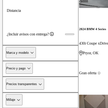
-$888
Distancia
2024 BMW 4 Series
¿Incluir avisos con entrega?
430i Coupe xDriv
Marca y modelo
Pryor, OK
Precio y pago
Gran oferta
Precios transparentes
Millaje