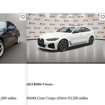
Guarda este Aviso
Gu
2023 BMW 4 Series
,000 millas
M440i Gran Coupe xDrive
93,566 millas