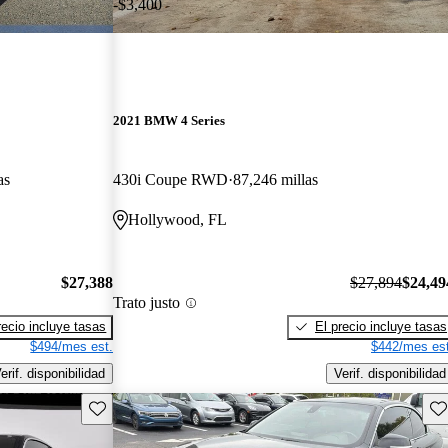
-$3,400
2021 BMW 4 Series
as
430i Coupe RWD
87,246 millas
Hollywood, FL
$27,388
$27,894
$24,49
Trato justo
recio incluye tasas
El precio incluye tasas
$494/mes est.
$442/mes est
erif. disponibilidad
Verif. disponibilidad
Guarda este Aviso
Gu