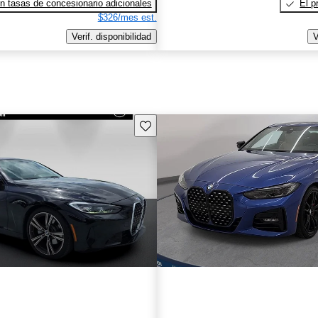
n tasas de concesionario adicionales
El p
$326/mes est.
Verif. disponibilidad
V
Guarda este Aviso