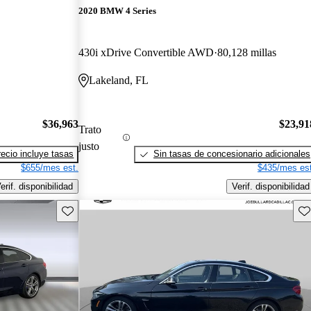
2020 BMW 4 Series
430i xDrive Convertible AWD
80,128 millas
Lakeland, FL
$36,963
$23,91
Trato
justo
recio incluye tasas
Sin tasas de concesionario adicionales
$655/mes est.
$435/mes est
erif. disponibilidad
Verif. disponibilidad
Guarda este Aviso
Gu