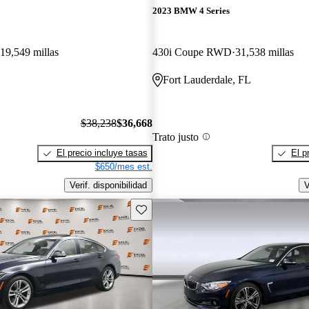
2023 BMW 4 Series
19,549 millas
430i Coupe RWD
31,538 millas
Fort Lauderdale, FL
$38,238
$36,668
Trato justo
El precio incluye tasas
El p
$650/mes est.
Verif. disponibilidad
V
Guarda este Aviso