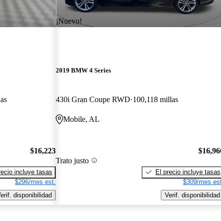
¡Nuevo!
2019 BMW 4 Series
las
430i Gran Coupe RWD
100,118 millas
Mobile, AL
$16,223
$16,96
Trato justo
recio incluye tasas
El precio incluye tasas
$296/mes est.
$309/mes est
erif. disponibilidad
Verif. disponibilidad