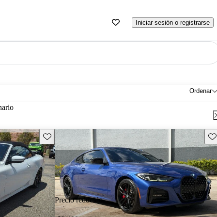
Iniciar sesión o registrarse
Ordenar
nario
Guarda este Aviso
Gu
Precio reducido