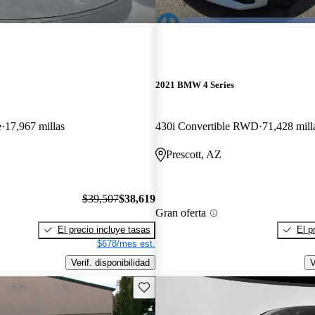
2021 BMW 4 Series
e
17,967 millas
430i Convertible RWD
71,428 mill
Prescott, AZ
$39,507
$38,619
Gran oferta
El precio incluye tasas
El p
$678/mes est.
Verif. disponibilidad
V
Guarda este Aviso