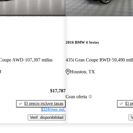
2016 BMW 4 Series
n Coupe AWD
107,397 millas
435i Gran Coupe RWD
59,490 mil
J
Houston, TX
$17,787
Gran oferta
El precio incluye tasas
El p
$324/mes est.
Verif. disponibilidad
V