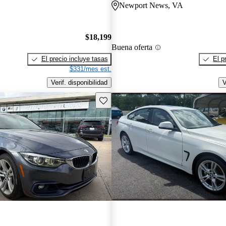
Newport News, VA
$18,199
Buena oferta
El precio incluye tasas
El p
$331/mes est.
Verif. disponibilidad
V
Guarda este Aviso