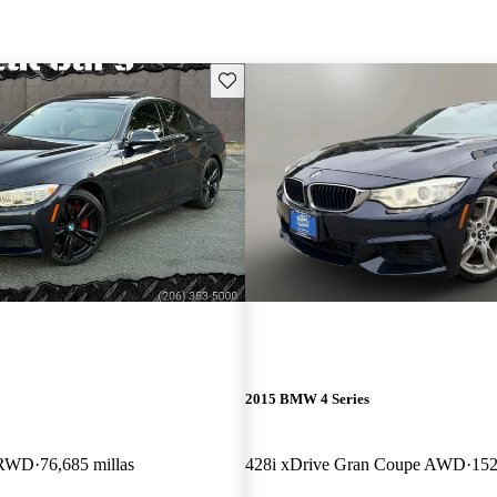
Guarda este Aviso
2015 BMW 4 Series
 RWD
76,685 millas
428i xDrive Gran Coupe AWD
152