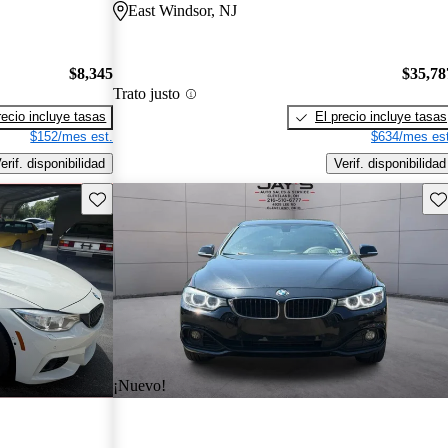
East Windsor, NJ
$8,345
$35,78
Trato justo
recio incluye tasas
El precio incluye tasas
$152/mes est.
$634/mes est
erif. disponibilidad
Verif. disponibilidad
Guarda este Aviso
Gu
¡Nuevo!