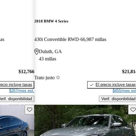
2018 BMW 4 Series
las
430i Convertible RWD
66,987 millas
Duluth, GA
43 millas
$12,766
$21,81
Trato justo
recio incluye tasas
El precio incluye tasas
$267/mes est.
$455/mes est
erif. disponibilidad
Verif. disponibilidad
Guarda este Aviso
Gu