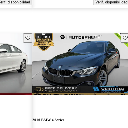
erif. disponibilidad
Verif. disponibilidad
Guarda este Aviso
Gu
¡Nuevo!
2016 BMW 4 Series