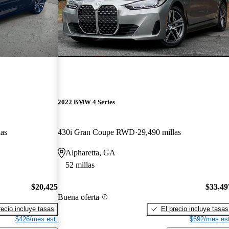
2022 BMW 4 Series
las
430i Gran Coupe RWD
29,490 millas
Alpharetta, GA
52 millas
$20,425
$33,49
Buena oferta
recio incluye tasas
El precio incluye tasas
$426/mes est.
$692/mes est