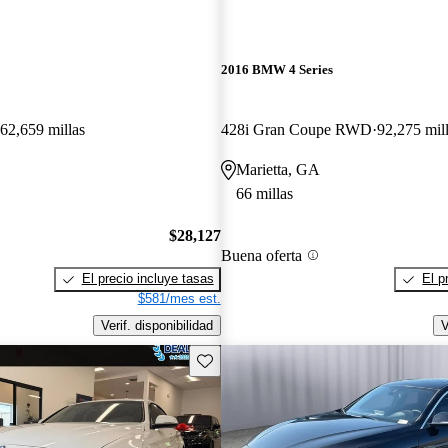
2016 BMW 4 Series
62,659 millas
428i Gran Coupe RWD
92,275 mil
Marietta, GA
66 millas
$28,127
Buena oferta
El precio incluye tasas
El p
$581/mes est.
Verif. disponibilidad
V
Guarda este Aviso