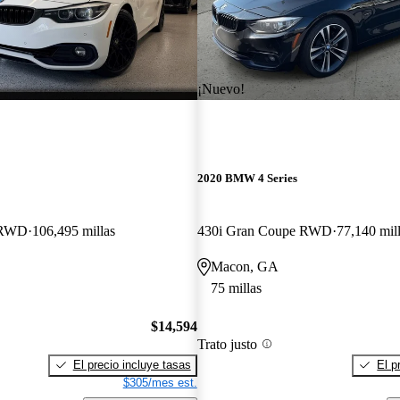
¡Nuevo!
2020 BMW 4 Series
 RWD
106,495 millas
430i Gran Coupe RWD
77,140 mil
Macon, GA
75 millas
$14,594
Trato justo
El precio incluye tasas
El p
$305/mes est.