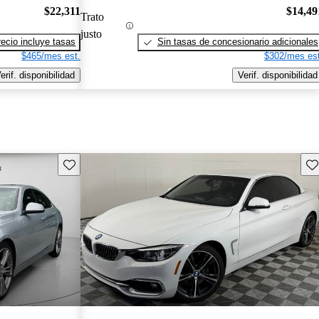
$22,311
$14,49
Trato
justo
recio incluye tasas
Sin tasas de concesionario adicionales
$465/mes est.
$302/mes est
erif. disponibilidad
Verif. disponibilidad
Guarda este Aviso
Gu