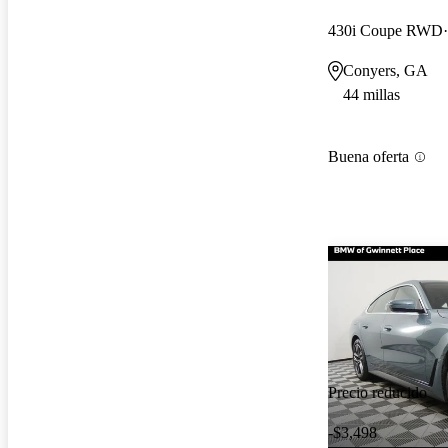
430i Coupe RWD
Conyers, GA
44 millas
Buena oferta
Precio reducido
-$3,498