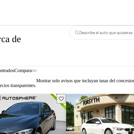
Describe el auto que quisieras
rca de
ontrados
Compara
Mostrar solo avisos que incluyan tasas del concesio
cios transparentes.
Guarda este Aviso