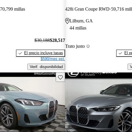
70,799 millas
428i Gran Coupe RWD
59,716 mil
Lilburn, GA
44 millas
$30,188
$28,517
Trato justo
El precio incluye tasas
El p
$590/mes est.
Verif. disponibilidad
V
Guarda este Aviso