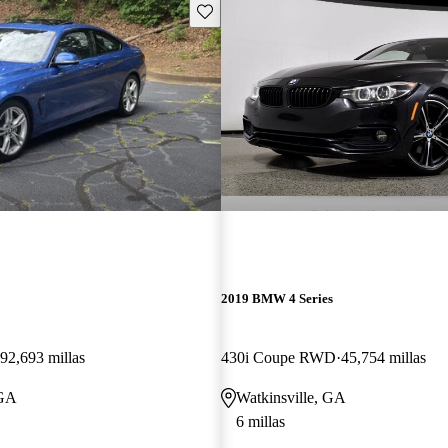
Guarda este Aviso
2019 BMW 4 Series
92,693 millas
430i Coupe RWD
45,754 millas
 GA
Watkinsville, GA
6 millas