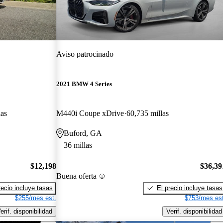
Aviso patrocinado
2021 BMW 4 Series
las
M440i Coupe xDrive
60,735 millas
Buford, GA
36 millas
$12,198
$36,39
Buena oferta
recio incluye tasas
El precio incluye tasas
$255/mes est.
$753/mes est
erif. disponibilidad
Verif. disponibilidad