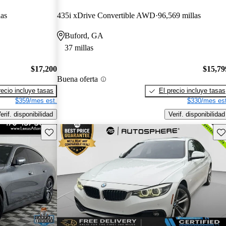
las
435i xDrive Convertible AWD
96,569 millas
Buford, GA
37 millas
$17,200
$15,79
Buena oferta
recio incluye tasas
El precio incluye tasas
$359/mes est.
$330/mes est
erif. disponibilidad
Verif. disponibilidad
Guarda este Aviso
Gu