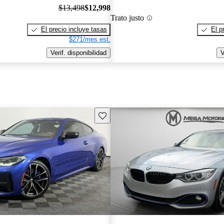
$13,498
$12,998
Trato justo
El precio incluye tasas
El p
$271/mes est.
Verif. disponibilidad
V
Guarda este Aviso