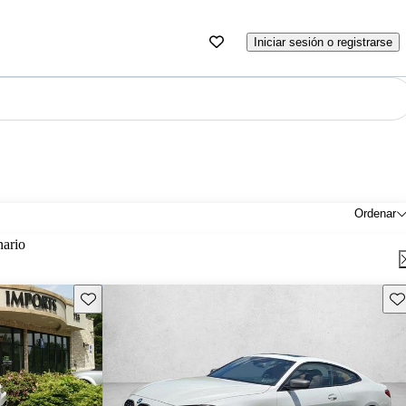
Iniciar sesión o registrarse
Ordenar
nario
Guarda este Aviso
Gu