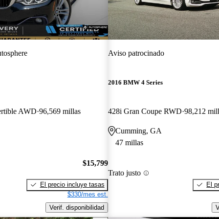
tosphere
Aviso patrocinado
2016 BMW 4 Series
ertible AWD
96,569 millas
428i Gran Coupe RWD
98,212 mil
Cumming, GA
47 millas
$15,799
Trato justo
El precio incluye tasas
El p
$330/mes est.
Verif. disponibilidad
V