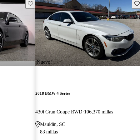
Guarda este Aviso
Gu
¡Nuevo!
2018 BMW 4 Series
430i Gran Coupe RWD
106,370 millas
Mauldin, SC
83 millas