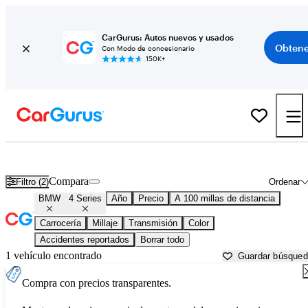
CarGurus: Autos nuevos y usados
Obtene
Con Modo de concesionario
150K+
BMW 4 Series usados en venta cerca de
Anchorage, AK
Compara
Filtro (2)
Ordenar
BMW
4 Series
Año
Precio
A 100 millas de distancia
Carrocería
Millaje
Transmisión
Color
Accidentes reportados
Borrar todo
1 vehículo encontrado
Guardar búsque
Compra con precios transparentes.