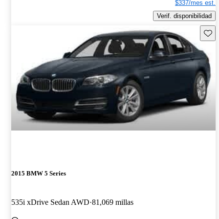
$337/mes est.
Verif. disponibilidad
Guard
2015 BMW 5 Series
535i xDrive Sedan AWD
81,069 millas