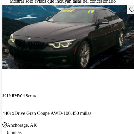
Mostrar solo avisos que incluyan tasas del concesionario
Gu
2019 BMW 4 Series
440i xDrive Gran Coupe AWD
100,450 millas
Anchorage, AK
6 millas