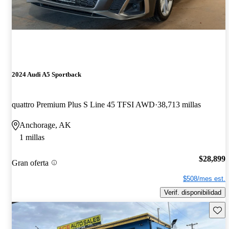
2024 Audi A5 Sportback
quattro Premium Plus S Line 45 TFSI AWD
38,713 millas
Anchorage, AK
1 millas
$28,899
Gran oferta
$508/mes est.
Verif. disponibilidad
Guard