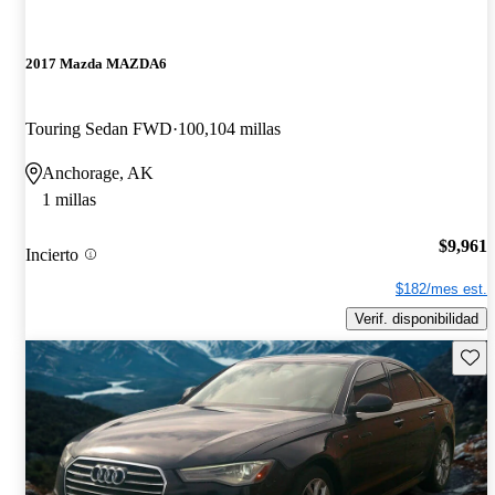
2017 Mazda MAZDA6
Touring Sedan FWD
100,104 millas
Anchorage, AK
1 millas
$9,961
Incierto
$182/mes est.
Verif. disponibilidad
Guard