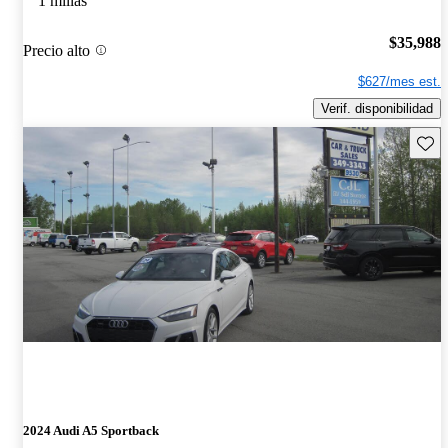
1 millas
$35,988
Precio alto
$627/mes est.
Verif. disponibilidad
Guard
2024 Audi A5 Sportback