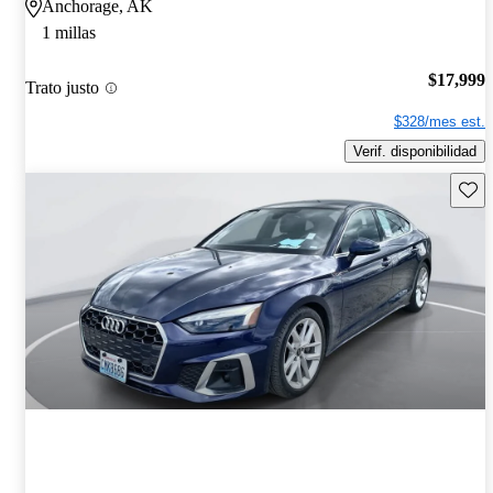
Anchorage, AK
1 millas
$17,999
Trato justo
$328/mes est.
Verif. disponibilidad
Guard