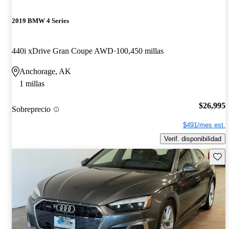
2019 BMW 4 Series
440i xDrive Gran Coupe AWD
100,450 millas
Anchorage, AK
1 millas
$26,995
Sobreprecio
$491/mes est.
Verif. disponibilidad
Guard