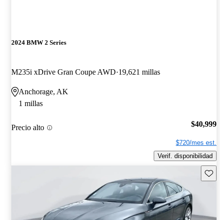
2024 BMW 2 Series
M235i xDrive Gran Coupe AWD
19,621 millas
Anchorage, AK
1 millas
$40,999
Precio alto
$720/mes est.
Verif. disponibilidad
Guard