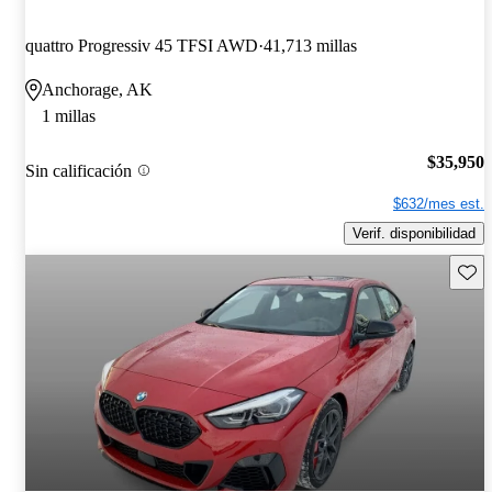
quattro Progressiv 45 TFSI AWD
41,713 millas
Anchorage, AK
1 millas
$35,950
Sin calificación
$632/mes est.
Verif. disponibilidad
Guard