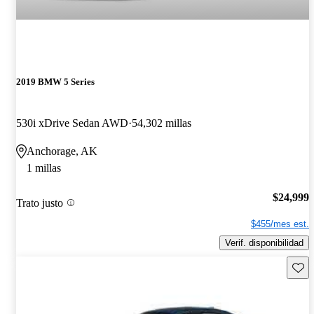
2019 BMW 5 Series
530i xDrive Sedan AWD
54,302 millas
Anchorage, AK
1 millas
$24,999
Trato justo
$455/mes est.
Verif. disponibilidad
Guard