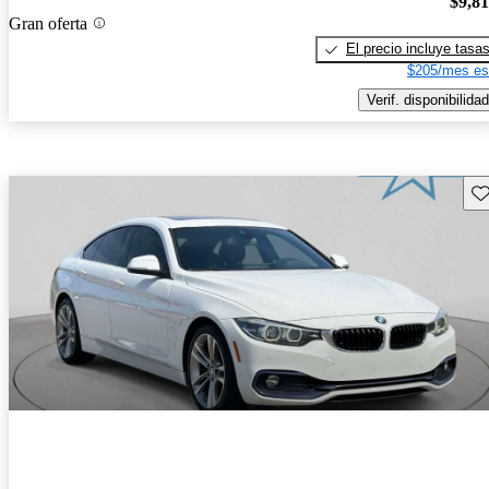
$9,8
Gran oferta
El precio incluye tasa
$205/mes es
Verif. disponibilidad
Gu