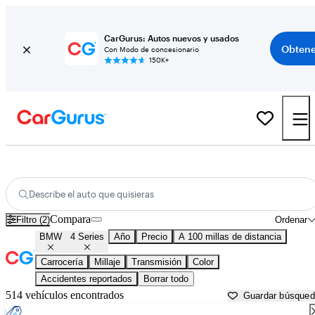
CarGurus: Autos nuevos y usados
Obtene
Con Modo de concesionario
150K+
BMW 4 Series usados en venta cerca de
Albany, GA
Describe el auto que quisieras
Compara
Filtro (2)
Ordenar
BMW
4 Series
Año
Precio
A 100 millas de distancia
Carrocería
Millaje
Transmisión
Color
Accidentes reportados
Borrar todo
514 vehículos encontrados
Guardar búsque