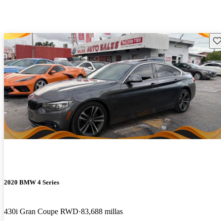
Gu
2020 BMW 4 Series
430i Gran Coupe RWD
83,688 millas