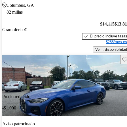
Columbus, GA
82 millas
$14,115
$13,8
Gran oferta
El precio incluye tasa
$288/mes es
Verif. disponibilidad
Gu
Precio reducido
-$1,000
Aviso patrocinado