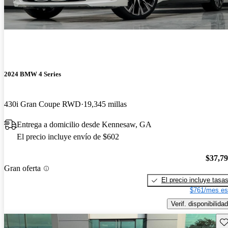
2024 BMW 4 Series
430i Gran Coupe RWD
19,345 millas
Entrega a domicilio desde Kennesaw, GA
El precio incluye envío de $602
$37,7
Gran oferta
El precio incluye tasa
$761/mes es
Verif. disponibilidad
Gu