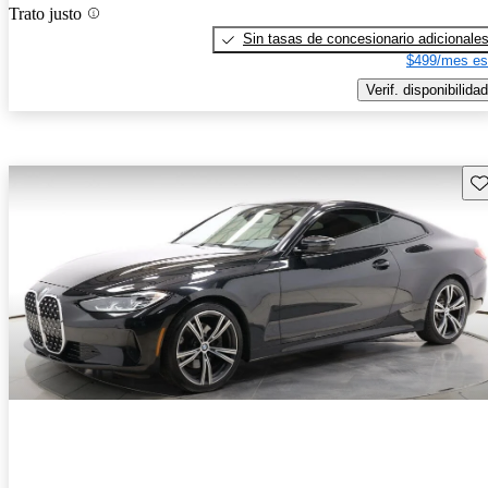
Trato justo
Sin tasas de concesionario adicionale
$499/mes es
Verif. disponibilidad
Gu