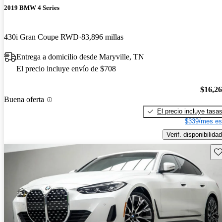
2019 BMW 4 Series
430i Gran Coupe RWD
83,896 millas
Entrega a domicilio desde Maryville, TN
El precio incluye envío de $708
$16,2
Buena oferta
El precio incluye tasa
$339/mes es
Verif. disponibilidad
Gu