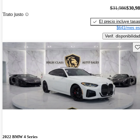
$31,986
$30,9
Trato justo
El precio incluye tasa
$641/mes es
Verif. disponibilidad
Gu
2022 BMW 4 Series