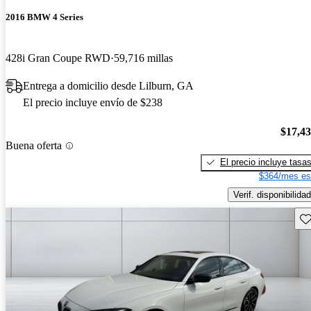
2016 BMW 4 Series
428i Gran Coupe RWD
59,716 millas
Entrega a domicilio desde Lilburn, GA
El precio incluye envío de $238
$17,4
Buena oferta
El precio incluye tasa
$364/mes es
Verif. disponibilidad
Gu