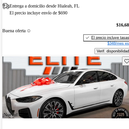
Entrega a domicilio desde Hialeah, FL
El precio incluye envío de $690
$16,6
Buena oferta
El precio incluye tasa
$348/mes es
Verif. disponibilidad
Gu
¡Nuevo!