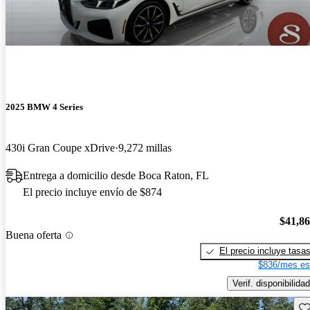
2025 BMW 4 Series
430i Gran Coupe xDrive
9,272 millas
Entrega a domicilio desde Boca Raton, FL
El precio incluye envío de $874
$41,8
Buena oferta
El precio incluye tasa
$836/mes es
Verif. disponibilidad
Gu