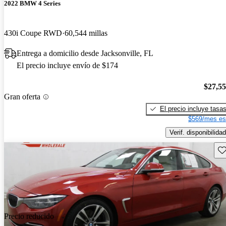
2022 BMW 4 Series
430i Coupe RWD
60,544 millas
Entrega a domicilio desde Jacksonville, FL
El precio incluye envío de $174
$27,5
Gran oferta
El precio incluye tasa
$569/mes es
Verif. disponibilidad
Gu
Precio reducido