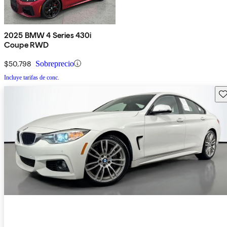
2025 BMW 4 Series 430i
Coupe RWD
$50,798
Sobreprecio
Incluye tarifas de conc.
Gu