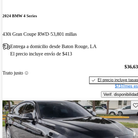
2024 BMW 4 Series
430i Gran Coupe RWD
53,801 millas
Entrega a domicilio desde Baton Rouge, LA
El precio incluye envío de $413
$36,6
Trato justo
El precio incluye tasa
$737/mes es
Verif. disponibilidad
Gu