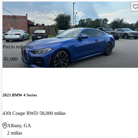
Gu
Precio reducido
-$1,000
2021 BMW 4 Series
430i Coupe RWD
58,000 millas
Albany, GA
2 millas