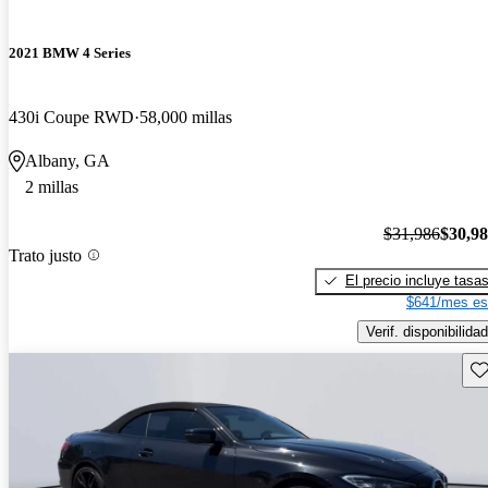
2021 BMW 4 Series
430i Coupe RWD
58,000 millas
Albany, GA
2 millas
$31,986
$30,9
Trato justo
El precio incluye tasa
$641/mes es
Verif. disponibilidad
Gu