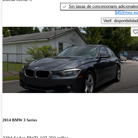
Sin tasas de concesionario adicionale
$453/mes es
Verif. disponibilidad
Gu
2014 BMW 3 Series