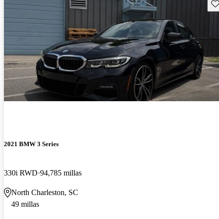
Gu
2021 BMW 3 Series
330i RWD
94,785 millas
North Charleston, SC
49 millas