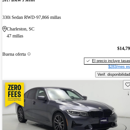
2017 BMW 3 Series
330i Sedan RWD
97,866 millas
Charleston, SC
47 millas
$14,7
Buena oferta
El precio incluye tasa
$283/mes es
Verif. disponibilidad
Gu