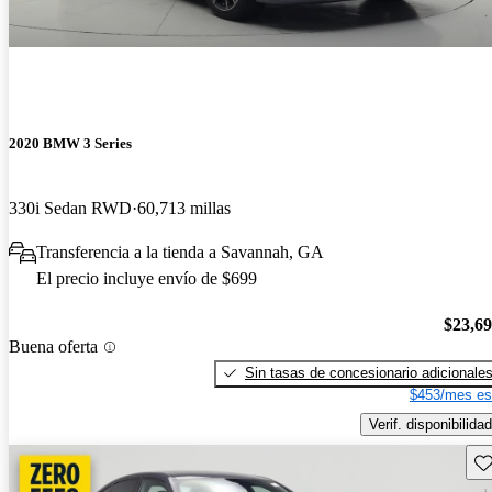
2020 BMW 3 Series
330i Sedan RWD
60,713 millas
Transferencia a la tienda a Savannah, GA
El precio incluye envío de $699
$23,6
Buena oferta
Sin tasas de concesionario adicionale
$453/mes es
Verif. disponibilidad
Gu