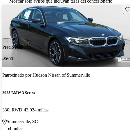
Mostrar solo avisos que incluyan tasas del concesionario
Gu
Precio reducido
-$600
Patrocinado por
Hudson Nissan of Summerville
2025 BMW 3 Series
330i RWD
43,034 millas
Summerville, SC
54 millas