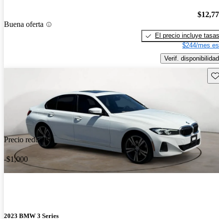
$12,7
Buena oferta
El precio incluye tasa
$244/mes es
Verif. disponibilidad
Gu
Precio reducido
-$1,000
2023 BMW 3 Series