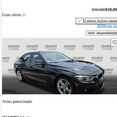
$30,600
$30,0
Gran oferta
El precio incluye tasa
$549/mes es
Verif. disponibilidad
Gu
¡Nuevo!
Aviso patrocinado