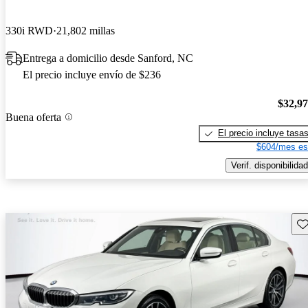
330i RWD
21,802 millas
Entrega a domicilio desde Sanford, NC
El precio incluye envío de $236
$32,9
Buena oferta
El precio incluye tasa
$604/mes es
Verif. disponibilidad
Gu