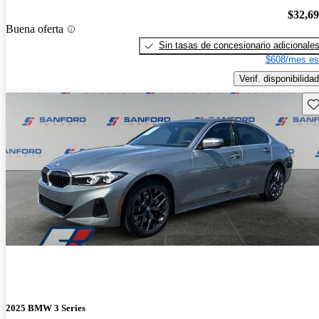
$32,6
Buena oferta
Sin tasas de concesionario adicionale
$608/mes es
Verif. disponibilidad
Gu
2025 BMW 3 Series