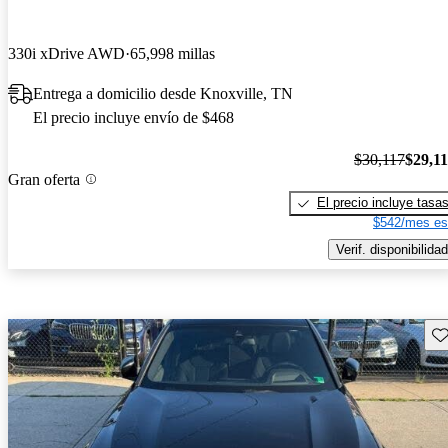
330i xDrive AWD
65,998 millas
Entrega a domicilio desde Knoxville, TN
El precio incluye envío de $468
$30,117
$29,1
Gran oferta
El precio incluye tasa
$542/mes es
Verif. disponibilidad
Gu