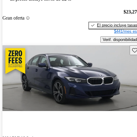
$23,2
Gran oferta
El precio incluye tasa
$441/mes es
Verif. disponibilidad
Gu