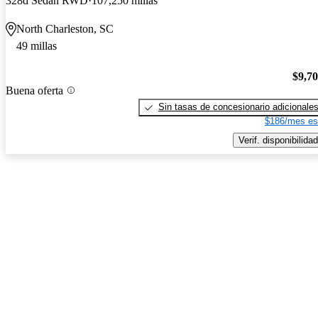
328d Sedan RWD
107,250 millas
North Charleston, SC
49 millas
$9,7
Buena oferta
Sin tasas de concesionario adicionale
$186/mes es
Verif. disponibilidad