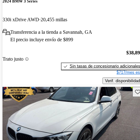
2024 BMW 3 Series
330i xDrive AWD
20,455 millas
Transferencia a la tienda a Savannah, GA
El precio incluye envío de $899
$38,8
Trato justo
Sin tasas de concesionario adicionale
$717/mes es
Verif. disponibilidad
Gu