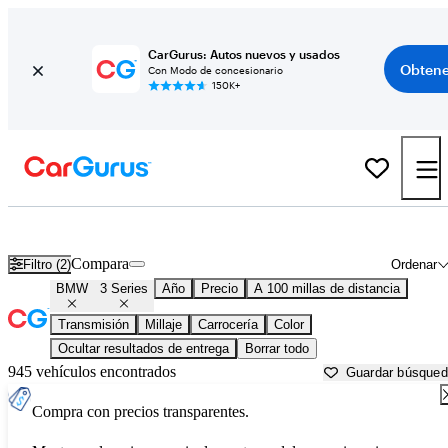
CarGurus: Autos nuevos y usados
Obtene
Con Modo de concesionario
150K+
BMW 3 Series usados en venta cerca de
Beaufort, SC
Compara
Filtro (2)
Ordenar
BMW
3 Series
Año
Precio
A 100 millas de distancia
Transmisión
Millaje
Carrocería
Color
Ocultar resultados de entrega
Borrar todo
945 vehículos encontrados
Guardar búsque
Compra con precios transparentes.