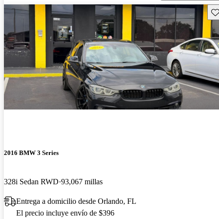
Gu
2016 BMW 3 Series
328i Sedan RWD
93,067 millas
Entrega a domicilio desde Orlando, FL
El precio incluye envío de $396