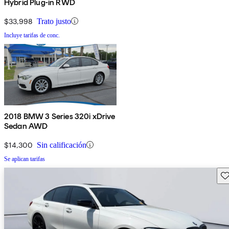
Hybrid Plug-in RWD
$33,998
Trato justo
Incluye tarifas de conc.
2018 BMW 3 Series 320i xDrive
Sedan AWD
$14,300
Sin calificación
Se aplican tarifas
Gu