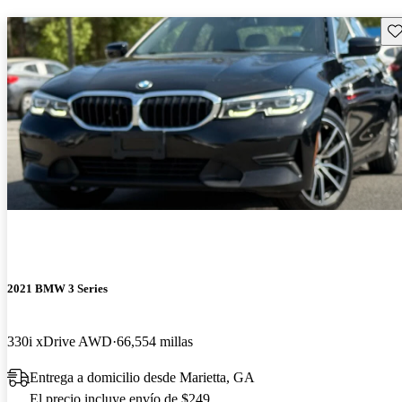
Gu
2021 BMW 3 Series
330i xDrive AWD
66,554 millas
Entrega a domicilio desde Marietta, GA
El precio incluye envío de $249