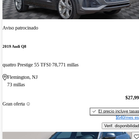
Aviso patrocinado
2019 Audi Q8
quattro Prestige 55 TFSI
78,771 millas
Flemington, NJ
73 millas
$27,9
Gran oferta
El precio incluye tasa
$540/mes es
Verif. disponibilidad
Gu