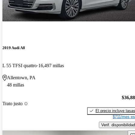
2019 Audi A8
L 55 TFSI quattro
16,497 millas
Allentown, PA
48 millas
$36,8
Trato justo
El precio incluye tasa
$711/mes es
Verif. disponibilidad
Gu