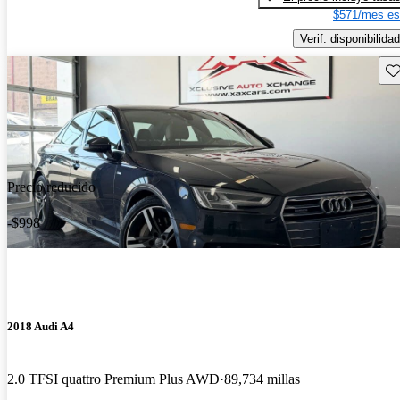
$571/mes es
Verif. disponibilidad
Gu
Precio reducido
-$998
2018 Audi A4
2.0 TFSI quattro Premium Plus AWD
89,734 millas