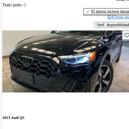
Trato justo
El precio incluye tasa
$247/mes es
Verif. disponibilidad
Gu
2023 Audi Q5