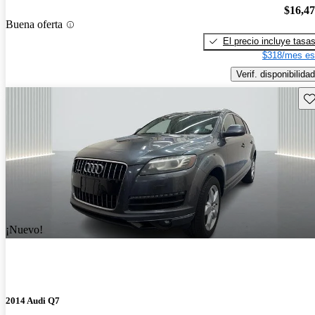
$16,4
Buena oferta
El precio incluye tasa
$318/mes es
Verif. disponibilidad
Gu
¡Nuevo!
2014 Audi Q7