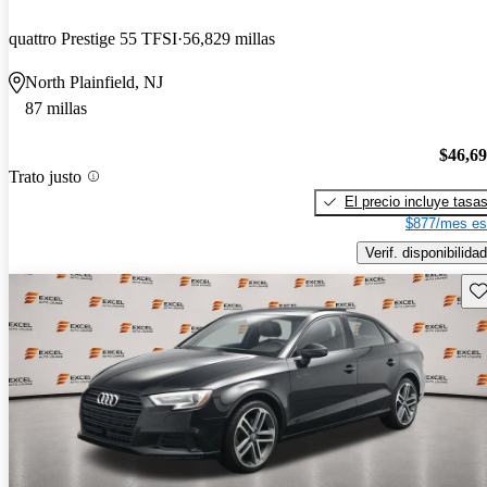
quattro Prestige 55 TFSI
56,829 millas
North Plainfield, NJ
87 millas
$46,6
Trato justo
El precio incluye tasa
$877/mes es
Verif. disponibilidad
Gu