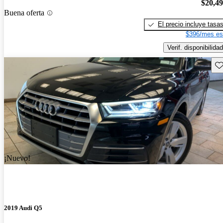
$20,4
Buena oferta
El precio incluye tasa
$396/mes es
Verif. disponibilidad
Gu
¡Nuevo!
2019 Audi Q5