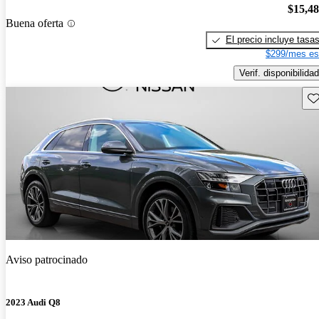
$15,4
Buena oferta
El precio incluye tasa
$299/mes es
Verif. disponibilidad
Gu
Aviso patrocinado
2023 Audi Q8