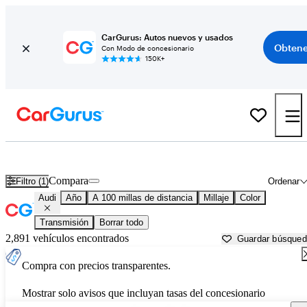
CarGurus: Autos nuevos y usados
Obtene
Con Modo de concesionario
150K+
Autos Audi usados en venta cerca de
Wilkes Barre, PA
Compara
Filtro (1)
Ordenar
Audi
Año
A 100 millas de distancia
Millaje
Color
Transmisión
Borrar todo
2,891 vehículos encontrados
Guardar búsque
Compra con precios transparentes.
Mostrar solo avisos que incluyan tasas del concesionario