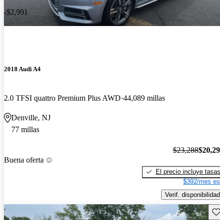
-$2,991
2018 Audi A4
2.0 TFSI quattro Premium Plus AWD
44,089 millas
Denville, NJ
77 millas
$23,288
$20,2
Buena oferta
El precio incluye tasa
$392/mes es
Verif. disponibilidad
Gu