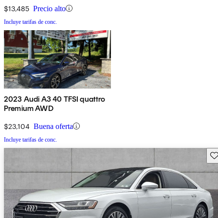
$13,485
Precio alto
Incluye tarifas de conc.
2023 Audi A3 40 TFSI quattro
Premium AWD
$23,104
Buena oferta
Incluye tarifas de conc.
Gu