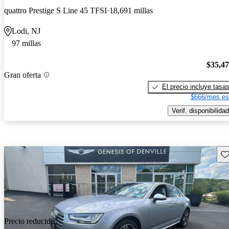
quattro Prestige S Line 45 TFSI
18,691 millas
Lodi, NJ
97 millas
$35,4
Gran oferta
El precio incluye tasa
$666/mes es
Verif. disponibilidad
Gu
Precio reducido