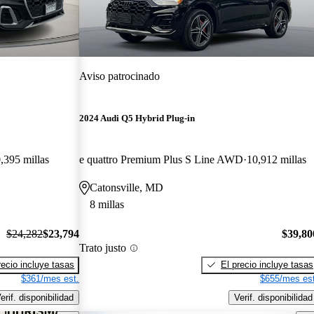
Aviso patrocinado
2024 Audi Q5 Hybrid Plug-in
,395 millas
e quattro Premium Plus S Line AWD
10,912 millas
Catonsville, MD
8 millas
$24,282
$23,794
$39,80
Trato justo
recio incluye tasas
El precio incluye tasas
$361/mes est.
$655/mes est
erif. disponibilidad
Verif. disponibilidad