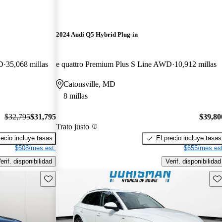
2024 Audi Q5 Hybrid Plug-in
D
35,068 millas
e quattro Premium Plus S Line AWD
10,912 millas
Catonsville, MD
8 millas
$32,795
$31,795
$39,80
Trato justo
recio incluye tasas
El precio incluye tasas
$508/mes est.
$655/mes est
erif. disponibilidad
Verif. disponibilidad
Guarda este Aviso
Gu