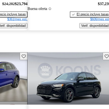
$24,282
$23,794
$37,23
Buena oferta
recio incluye tasas
El precio incluye tasas
$361/mes est.
$606/mes est
erif. disponibilidad
Verif. disponibilidad
Guarda este Aviso
Gu