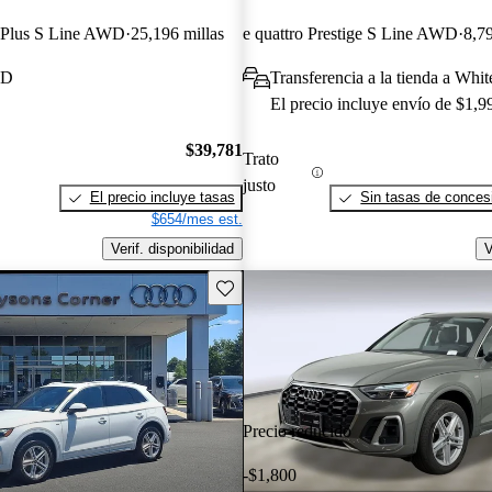
m Plus S Line AWD
25,196 millas
e quattro Prestige S Line AWD
8,79
MD
Transferencia a la tienda a Wh
El precio incluye envío de $1,9
$39,781
Trato
justo
El precio incluye tasas
Sin tasas de concesi
$654/mes est.
Verif. disponibilidad
V
Guarda este Aviso
Precio reducido
-$1,800