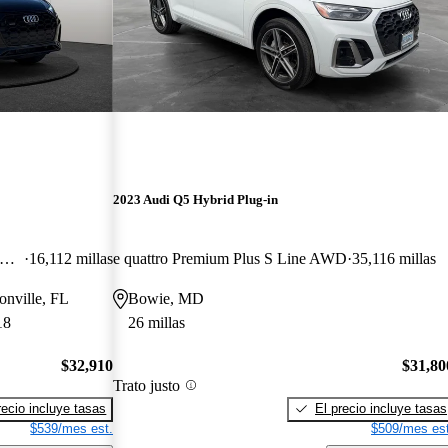
2023 Audi Q5 Hybrid Plug-in
uattro Prestige S Line 55 TFSI AWD
16,112 millas
e quattro Premium Plus S Line AWD
35,116 millas
onville, FL
Bowie, MD
18
26 millas
$32,910
$31,80
Trato justo
recio incluye tasas
El precio incluye tasas
$539/mes est.
$509/mes est