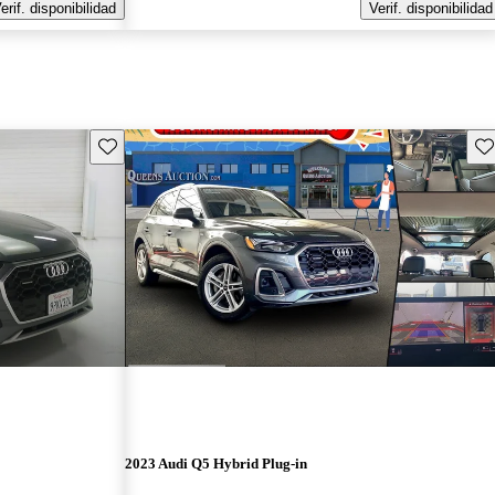
erif. disponibilidad
Verif. disponibilidad
Guarda este Aviso
Gu
2023 Audi Q5 Hybrid Plug-in