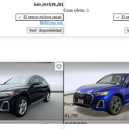
$40,281
$39,281
Gran oferta
El precio incluye tasas
El p
$645/mes est.
Verif. disponibilidad
V
Guarda este Aviso
Precio reducido
-$1,799