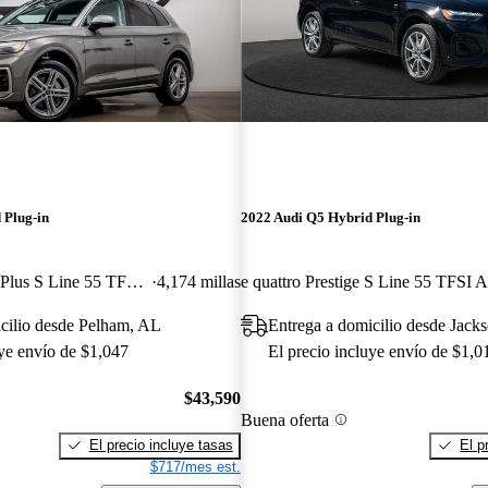
 Plug-in
2022 Audi Q5 Hybrid Plug-in
e quattro Premium Plus S Line 55 TFSI AWD
4,174 millas
e q
cilio desde Pelham, AL
Entrega a domicilio desde Jacks
uye envío de $1,047
El precio incluye envío de $1,0
$43,590
Buena oferta
El precio incluye tasas
El p
$717/mes est.