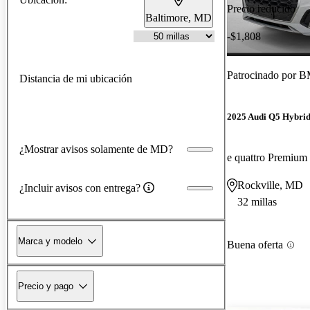
Precio reducido
Baltimore, MD
-$1,808
Patrocinado por
BM
Distancia de mi ubicación
2025 Audi Q5 Hybrid
¿Mostrar avisos solamente de MD?
Rockville, MD
¿Incluir avisos con entrega?
32 millas
Marca y modelo
Buena oferta
Precio y pago