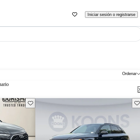
Iniciar sesión o registrarse
Ordenar
nario
Guarda este Aviso
Gu