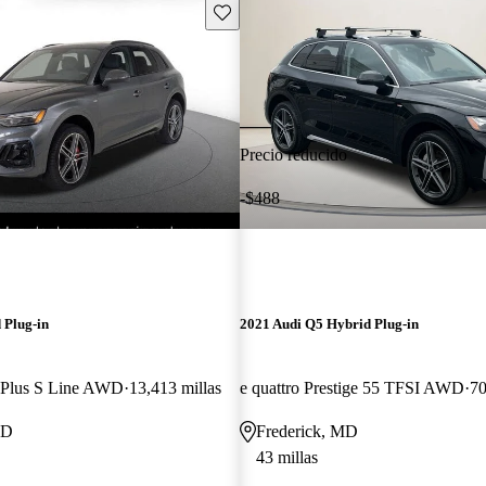
Guarda este Aviso
Precio reducido
-$488
 Plug-in
2021 Audi Q5 Hybrid Plug-in
m Plus S Line AWD
13,413 millas
e quattro Prestige 55 TFSI AWD
70
MD
Frederick, MD
43 millas