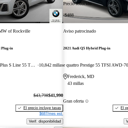
Precio reducido
-$488
W of Rockville
Aviso patrocinado
 Plug-in
2021 Audi Q5 Hybrid Plug-in
e quattro Premium Plus S Line 55 TFSI AWD
10,842 millas
e quattro Prestige 55 TFSI AWD
70
Frederick, MD
43 millas
$43,798
$41,990
Gran oferta
El precio incluye tasas
El p
$687/mes est.
Verif. disponibilidad
V