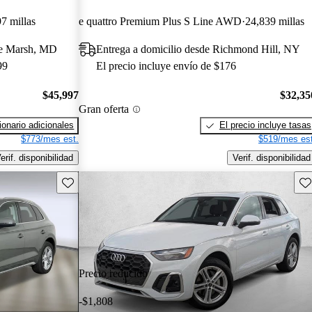
7 millas
e quattro Premium Plus S Line AWD
24,839 millas
ite Marsh, MD
Entrega a domicilio desde Richmond Hill, NY
99
El precio incluye envío de $176
$45,997
$32,35
Gran oferta
onario adicionales
El precio incluye tasas
$773/mes est.
$519/mes est
erif. disponibilidad
Verif. disponibilidad
Guarda este Aviso
Gu
Precio reducido
-$1,808