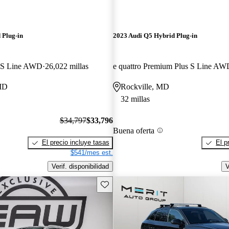
 Plug-in
2023 Audi Q5 Hybrid Plug-in
m S Line AWD
26,022 millas
e quattro Premium Plus S Line AW
MD
Rockville, MD
32 millas
$34,797
$33,796
Buena oferta
El precio incluye tasas
El p
$541/mes est.
Verif. disponibilidad
V
Guarda este Aviso