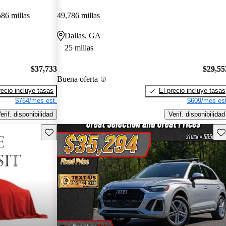
86 millas
49,786 millas
Dallas, GA
25 millas
$37,733
$29,55
Buena oferta
recio incluye tasas
El precio incluye tasas
$764/mes est.
$609/mes est
erif. disponibilidad
Verif. disponibilidad
Guarda este Aviso
Gu