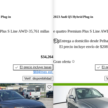
 Plug-in
2023 Audi Q5 Hybrid Plug-in
m Plus S Line AWD
35,761 millas
e quattro Premium Plus S Line AW
Entrega a domicilio desde Pel
El precio incluye envío de $208
$34,264
Gran oferta
El precio incluye tasas
El p
$694/mes est.
Verif. disponibilidad
V
Guarda este Aviso