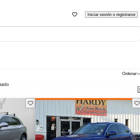
Iniciar sesión o registrarse
Ordenar
nario
Guarda este Aviso
Gu