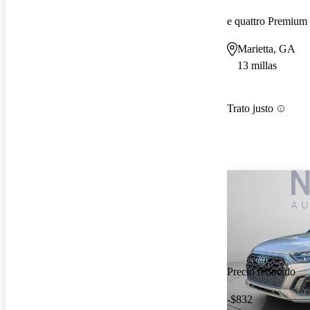
e quattro Premiu
Marietta, GA
13 millas
Trato justo
Precio reducido
-$832