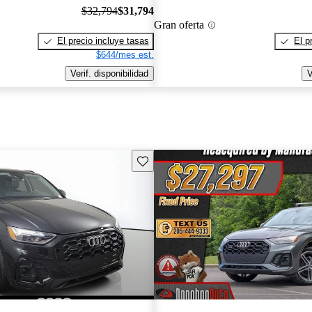
$32,794
$31,794
Gran oferta
El precio incluye tasas
El p
$644/mes est.
Verif. disponibilidad
V
Guarda este Aviso