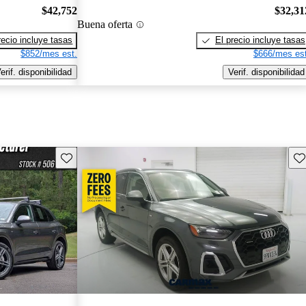
$42,752
$32,31
Buena oferta
recio incluye tasas
El precio incluye tasas
$852/mes est.
$666/mes est
erif. disponibilidad
Verif. disponibilidad
Guarda este Aviso
Gu