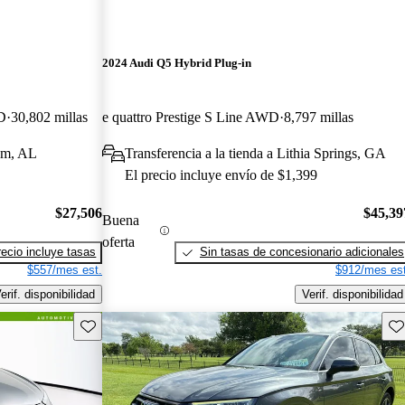
2024 Audi Q5 Hybrid Plug-in
D
30,802 millas
e quattro Prestige S Line AWD
8,797 millas
ham, AL
Transferencia a la tienda a Lithia Springs, GA
El precio incluye envío de $1,399
$27,506
$45,39
Buena
oferta
recio incluye tasas
Sin tasas de concesionario adicionales
$557/mes est.
$912/mes est
erif. disponibilidad
Verif. disponibilidad
Guarda este Aviso
Gu