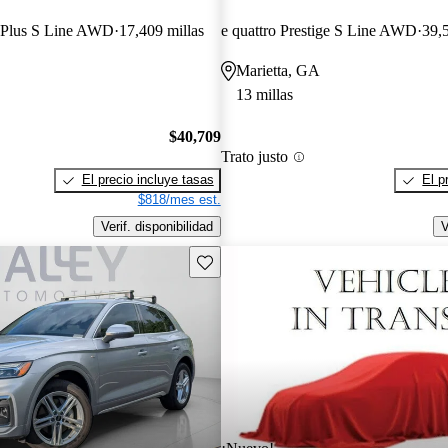
m Plus S Line AWD
17,409 millas
e quattro Prestige S Line AWD
39,5
Marietta, GA
13 millas
$40,709
Trato justo
El precio incluye tasas
El p
$818/mes est.
Verif. disponibilidad
V
Guarda este Aviso