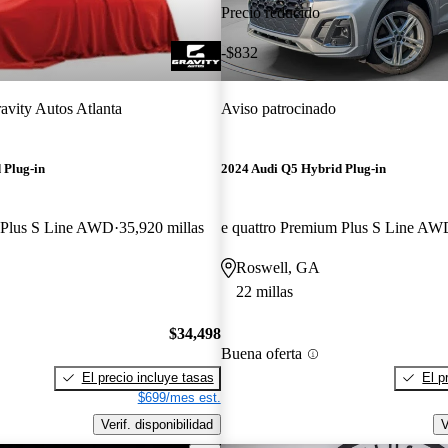
Precio reducido
-$832
avity Autos Atlanta
Aviso patrocinado
 Plug-in
2024 Audi Q5 Hybrid Plug-in
m Plus S Line AWD
35,920 millas
e quattro Premium Plus S Line AW
Roswell, GA
22 millas
$34,498
Buena oferta
El precio incluye tasas
El p
$699/mes est.
Verif. disponibilidad
V