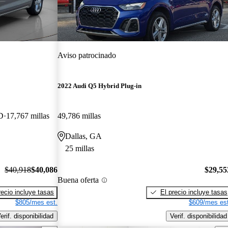
Aviso patrocinado
2022 Audi Q5 Hybrid Plug-in
D
17,767 millas
49,786 millas
Dallas, GA
25 millas
$40,918
$40,086
$29,55
Buena oferta
recio incluye tasas
El precio incluye tasas
$805/mes est.
$609/mes est
erif. disponibilidad
Verif. disponibilidad