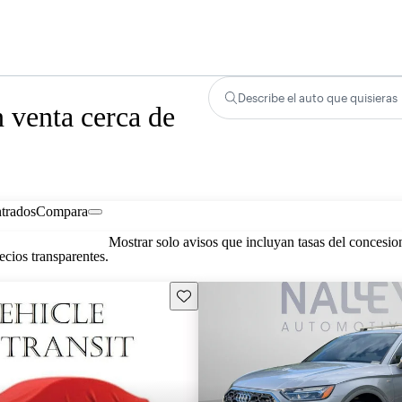
Describe el auto que quisieras
 venta cerca de
trados
Compara
Mostrar solo avisos que incluyan tasas del concesio
cios transparentes.
Guarda este Aviso