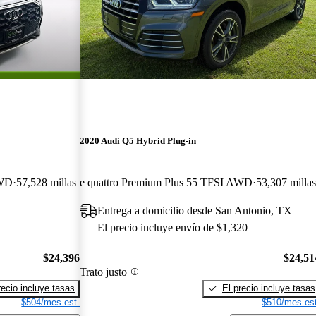
2020 Audi Q5 Hybrid Plug-in
AWD
57,528 millas
e quattro Premium Plus 55 TFSI AWD
53,307 milla
Entrega a domicilio desde San Antonio, TX
El precio incluye envío de $1,320
$24,396
$24,51
Trato justo
recio incluye tasas
El precio incluye tasas
$504/mes est.
$510/mes est