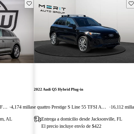
Guarda este Aviso
Gu
2022 Audi Q5 Hybrid Plug-in
e quattro Premium Plus S Line 55 TFSI AWD
4,174 millas
e quattro Prestige S Line 55 TFSI AWD
16,112 milla
ham, AL
Entrega a domicilio desde Jacksonville, FL
El precio incluye envío de $422