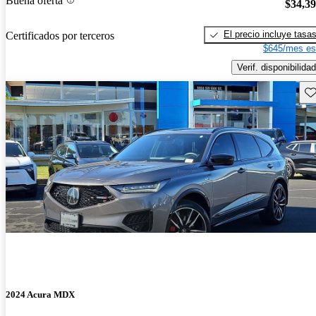
Buena oferta
$34,3
El precio incluye tasa
Certificados por terceros
$645/mes es
Verif. disponibilidad
Gu
2024 Acura MDX