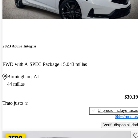
2023 Acura Integra
FWD with A-SPEC Package
15,043 millas
Birmingham, AL
44 millas
$30,1
Trato justo
El precio incluye tasa
$556/mes es
Verif. disponibilidad
Gu