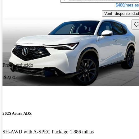
$480/mes es
Verif. disponibilidad
Gu
Precio reducido
-$2,002
2025 Acura ADX
SH-AWD with A-SPEC Package
1,886 millas