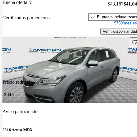
Buena oferta
$43,167
$41,0
El precio incluye tasa
Certificados por terceros
$750/mes es
Verif. disponibilidad
Gu
Precio reducido
-$343
Aviso patrocinado
2016 Acura MDX