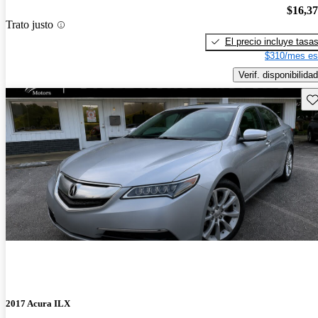
$16,3
Trato justo
El precio incluye tasa
$310/mes es
Verif. disponibilidad
Gu
2017 Acura ILX