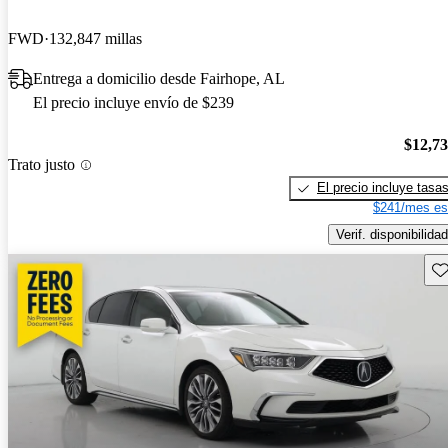
FWD
132,847 millas
Entrega a domicilio desde Fairhope, AL
El precio incluye envío de $239
$12,7
Trato justo
El precio incluye tasa
$241/mes es
Verif. disponibilidad
Gu