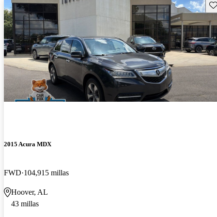
Gu
2015 Acura MDX
FWD
104,915 millas
Hoover, AL
43 millas