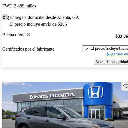
FWD
2,489 millas
Entrega a domicilio desde Atlanta, GA
El precio incluye envío de $386
Buena oferta
$33,0
El precio incluye tasa
Certificados por el fabricante
$600/mes es
Verif. disponibilidad
Gu