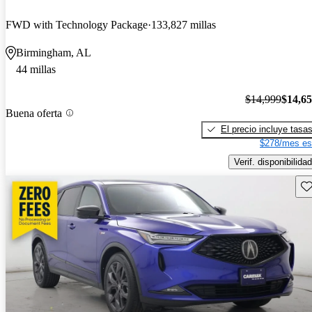
FWD with Technology Package
133,827 millas
Birmingham, AL
44 millas
$14,999
$14,6
Buena oferta
El precio incluye tasa
$278/mes es
Verif. disponibilidad
Gu