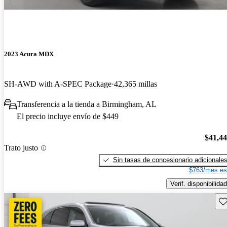
2023 Acura MDX
SH-AWD with A-SPEC Package
42,365 millas
Transferencia a la tienda a Birmingham, AL
El precio incluye envío de $449
$41,4
Trato justo
Sin tasas de concesionario adicionale
$763/mes es
Verif. disponibilidad
Gu