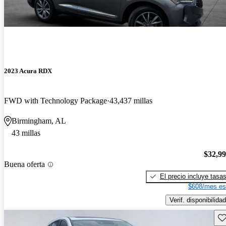
2023 Acura RDX
FWD with Technology Package
43,437 millas
Birmingham, AL
43 millas
$32,9
Buena oferta
El precio incluye tasa
$608/mes es
Verif. disponibilidad
Gu