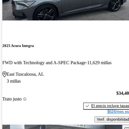
2025 Acura Integra
FWD with Technology and A-SPEC Package
11,629 millas
East Tuscaloosa, AL
3 millas
$34,4
Trato justo
El precio incluye tasa
$624/mes es
Verif. disponibilidad
Gu