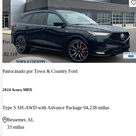
Gu
Precio reducido
-$2,119
Patrocinado por
Town & Country Ford
2024 Acura MDX
Type S SH-AWD with Advance Package
94,238 millas
Bessemer, AL
33 millas