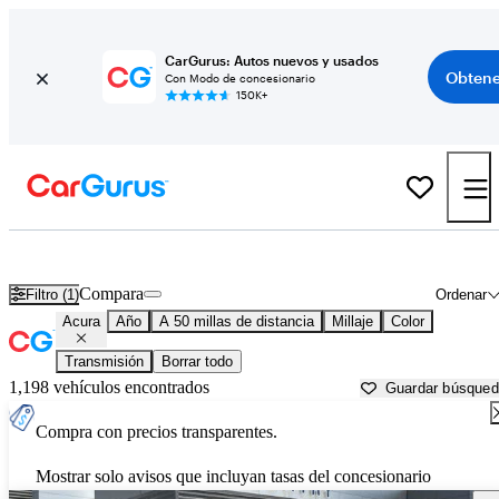
CarGurus: Autos nuevos y usados
Obtene
Con Modo de concesionario
150K+
Autos Acura usados en venta cerca de
Tuscaloosa, AL
Compara
Filtro (1)
Ordenar
Acura
Año
A 50 millas de distancia
Millaje
Color
Transmisión
Borrar todo
1,198 vehículos encontrados
Guardar búsque
Compra con precios transparentes.
Mostrar solo avisos que incluyan tasas del concesionario