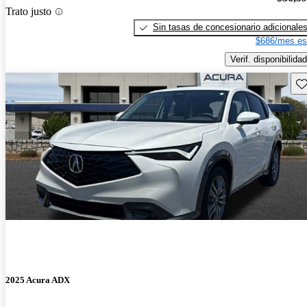
Trato justo
Sin tasas de concesionario adicionale
$686/mes es
Verif. disponibilidad
Gu
2025 Acura ADX