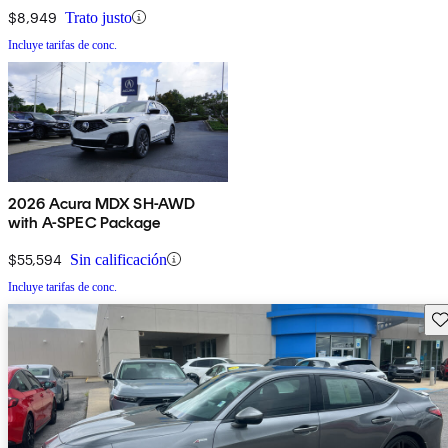
$8,949
Trato justo
Incluye tarifas de conc.
2026 Acura MDX SH-AWD
with A-SPEC Package
$55,594
Sin calificación
Incluye tarifas de conc.
Gu