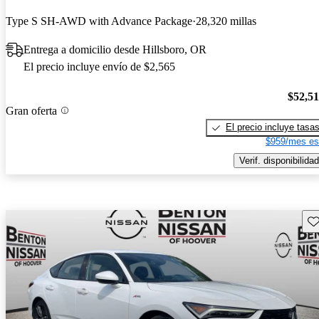
Type S SH-AWD with Advance Package
28,320 millas
Entrega a domicilio desde Hillsboro, OR
El precio incluye envío de $2,565
$52,5
Gran oferta
El precio incluye tasa
$959/mes es
Verif. disponibilidad
Gu