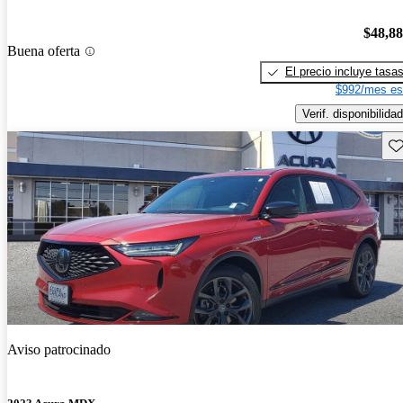
$48,8
Buena oferta
El precio incluye tasa
$992/mes es
Verif. disponibilidad
Gu
Aviso patrocinado