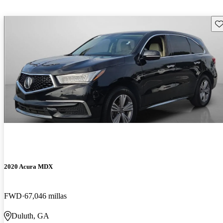
Gu
2020 Acura MDX
FWD
67,046 millas
Duluth, GA