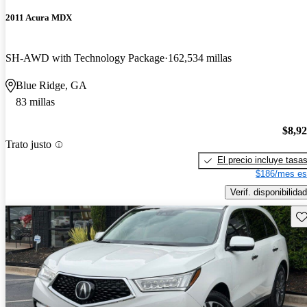
2011 Acura MDX
SH-AWD with Technology Package
162,534 millas
Blue Ridge, GA
83 millas
$8,9
Trato justo
El precio incluye tasa
$186/mes es
Verif. disponibilidad
Gu