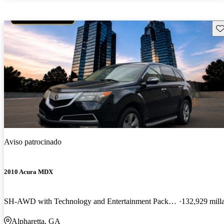
Gu
Aviso patrocinado
2010 Acura MDX
SH-AWD with Technology and Entertainment Package
132,929 mill
Alpharetta, GA