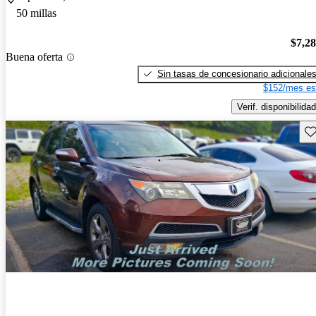
50 millas
$7,2
Buena oferta
Sin tasas de concesionario adicionale
$152/mes es
Verif. disponibilidad
Gu