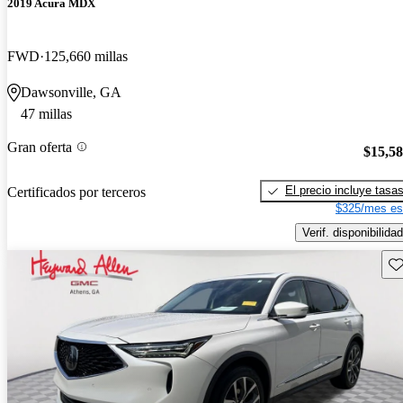
2019 Acura MDX
FWD
125,660 millas
Dawsonville, GA
47 millas
Gran oferta
$15,5
El precio incluye tasa
Certificados por terceros
$325/mes es
Verif. disponibilidad
Gu