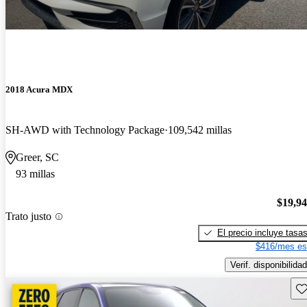
2018 Acura MDX
SH-AWD with Technology Package
109,542 millas
Greer, SC
93 millas
$19,9
Trato justo
El precio incluye tasa
$416/mes es
Verif. disponibilidad
Gu