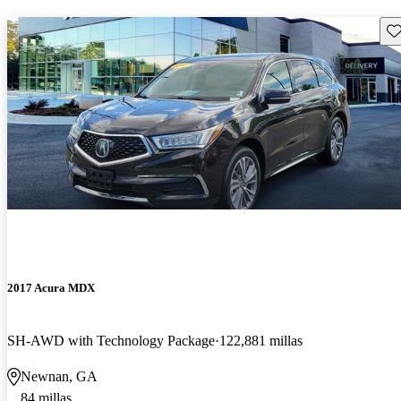
Gu
2017 Acura MDX
SH-AWD with Technology Package
122,881 millas
Newnan, GA
84 millas