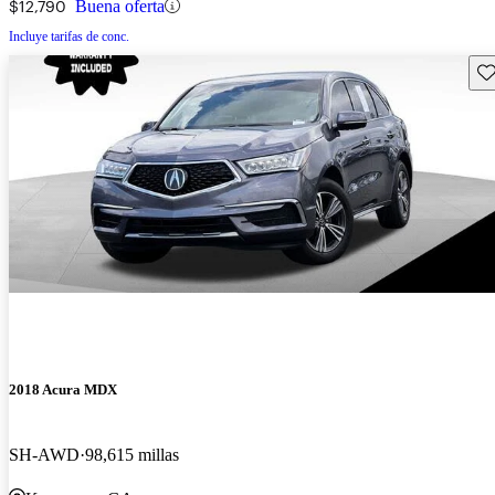
$12,790
Buena oferta
Incluye tarifas de conc.
Gu
2018 Acura MDX
SH-AWD
98,615 millas