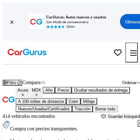
CarGurus: Autos nuevos y usados
Obtene
Con Modo de concesionario
150K+
Acura MDX usados en venta cerca de
Athens, GA
Compara
Filtro (2)
Ordenar
Acura
MDX
Año
Precio
Ocultar resultados de entrega
A 100 millas de distancia
Color
Millaje
Nuevos/Usados/Certificados
Tracción
Borrar todo
414 vehículos encontrados
Guardar búsque
Compra con precios transparentes.