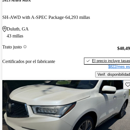
2023 Acura MDX
SH-AWD with A-SPEC Package
64,293 millas
Duluth, GA
43 millas
Trato justo
$40,4
El precio incluye tasa
Certificados por el fabricante
$822/mes es
Verif. disponibilidad
Gu