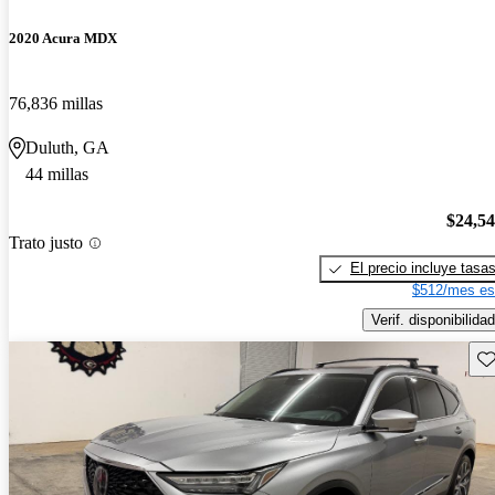
2020 Acura MDX
76,836 millas
Duluth, GA
44 millas
$24,5
Trato justo
El precio incluye tasa
$512/mes es
Verif. disponibilidad
Gu