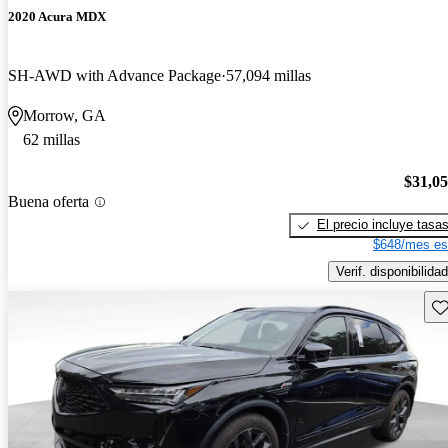
2020 Acura MDX
SH-AWD with Advance Package
57,094 millas
Morrow, GA
62 millas
$31,0
Buena oferta
El precio incluye tasa
$648/mes es
Verif. disponibilidad
Gu