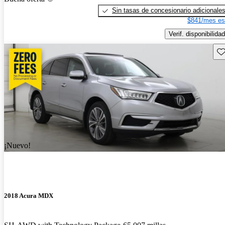
Sin tasas de concesionario adicionale
$841/mes es
Verif. disponibilidad
Gu
¡Nuevo!
2018 Acura MDX