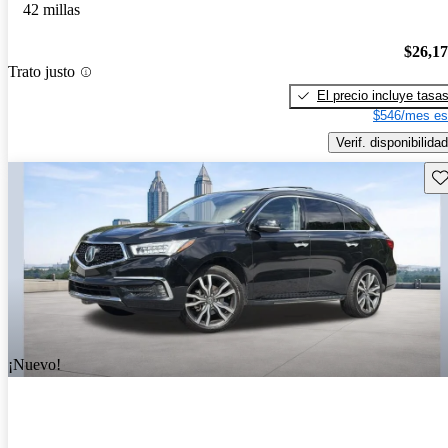
42 millas
$26,1
Trato justo
El precio incluye tasa
$546/mes es
Verif. disponibilidad
Gu
¡Nuevo!