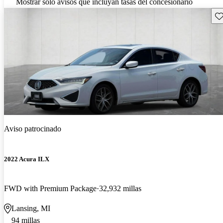
Mostrar solo avisos que incluyan tasas del concesionario
Gu
Aviso patrocinado
2022 Acura ILX
FWD with Premium Package
32,932 millas
Lansing, MI
94 millas