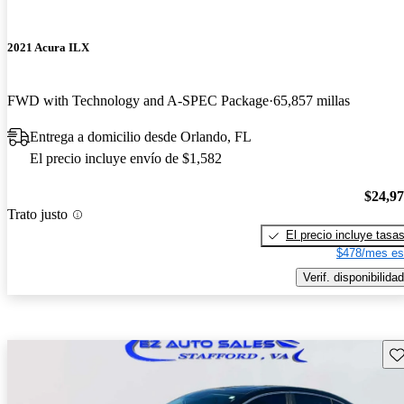
2021 Acura ILX
FWD with Technology and A-SPEC Package
65,857 millas
Entrega a domicilio desde Orlando, FL
El precio incluye envío de $1,582
$24,9
Trato justo
El precio incluye tasa
$478/mes es
Verif. disponibilidad
Gu