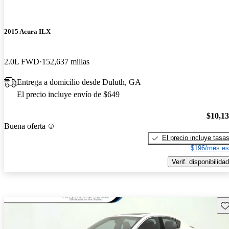
2015 Acura ILX
2.0L FWD
152,637 millas
Entrega a domicilio desde Duluth, GA
El precio incluye envío de $649
$10,1
Buena oferta
El precio incluye tasa
$196/mes es
Verif. disponibilidad
Gu