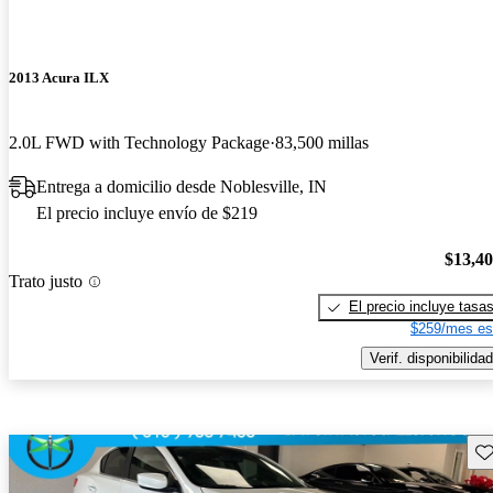
2013 Acura ILX
2.0L FWD with Technology Package
83,500 millas
Entrega a domicilio desde Noblesville, IN
El precio incluye envío de $219
$13,4
Trato justo
El precio incluye tasa
$259/mes es
Verif. disponibilidad
Gu