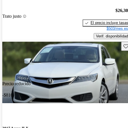
$26,3
Trato justo
El precio incluye tasa
$503/mes es
Verif. disponibilidad
Gu
Precio reducido
-$810