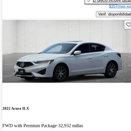
El precio incluye tasa
$357/mes es
Verif. disponibilidad
Gu
2022 Acura ILX
FWD with Premium Package
32,932 millas