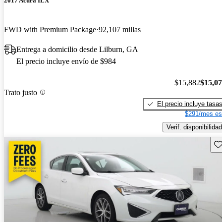
2017 Acura ILX
FWD with Premium Package
92,107 millas
Entrega a domicilio desde Lilburn, GA
El precio incluye envío de $984
$15,882
$15,0
Trato justo
El precio incluye tasa
$291/mes es
Verif. disponibilidad
Gu