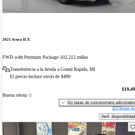
2021 Acura ILX
FWD with Premium Package
102,212 millas
Transferencia a la tienda a Grand Rapids, MI
El precio incluye envío de $499
$19,4
Buena oferta
Sin tasas de concesionario adicionale
$373/mes es
Verif. disponibilidad
Gu