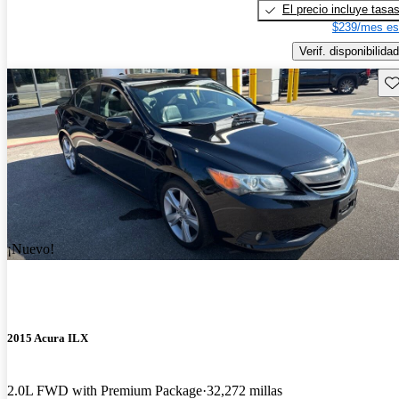
El precio incluye tasa
$239/mes es
Verif. disponibilidad
Gu
¡Nuevo!
2015 Acura ILX
2.0L FWD with Premium Package
32,272 millas