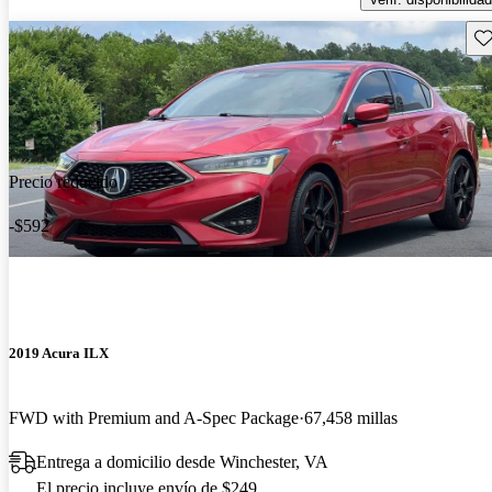
Gu
Precio reducido
-$592
2019 Acura ILX
FWD with Premium and A-Spec Package
67,458 millas
Entrega a domicilio desde Winchester, VA
El precio incluye envío de $249