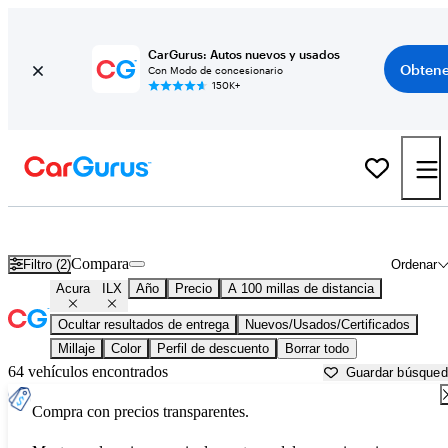
CarGurus: Autos nuevos y usados
Obtene
Con Modo de concesionario
150K+
Acura ILX usados en venta cerca de
Muskegon, MI
Compara
Filtro (2)
Ordenar
Acura
ILX
Año
Precio
A 100 millas de distancia
Ocultar resultados de entrega
Nuevos/Usados/Certificados
Millaje
Color
Perfil de descuento
Borrar todo
64 vehículos encontrados
Guardar búsque
Compra con precios transparentes.