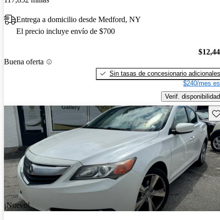
Entrega a domicilio desde Medford, NY
El precio incluye envío de $700
$12,4
Buena oferta
Sin tasas de concesionario adicionale
$240/mes es
Verif. disponibilidad
Gu
¡Nuevo!