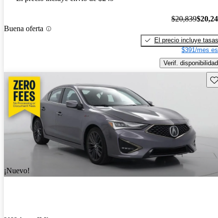
$20,839
$20,2
Buena oferta
El precio incluye tasa
$391/mes es
Verif. disponibilidad
Gu
¡Nuevo!