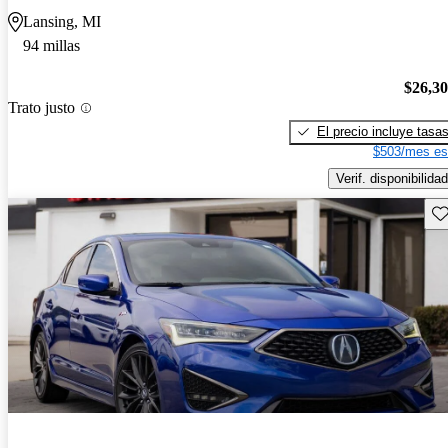
Lansing, MI
94 millas
$26,3
Trato justo
El precio incluye tasa
$503/mes es
Verif. disponibilidad
Gu