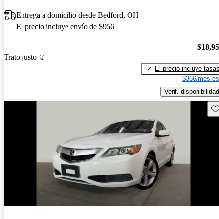
Entrega a domicilio desde Bedford, OH
El precio incluye envío de $956
$18,9
Trato justo
El precio incluye tasa
$366/mes es
Verif. disponibilidad
Gu