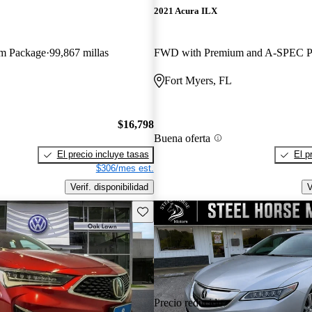
2021 Acura ILX
m Package
99,867 millas
Fort Myers, FL
$16,798
Buena oferta
El precio incluye tasas
El p
$306/mes est.
Verif. disponibilidad
V
Guarda este Aviso
Precio reducido