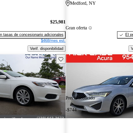
Medford, NY
$25,981
Gran oferta
n tasas de concesionario adicionales
El p
$468/mes est.
Verif. disponibilidad
V
Guarda este Aviso
Precio reducido
-$744