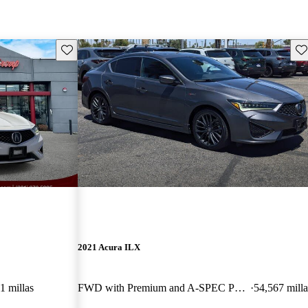
Guarda este Aviso
Gu
2021 Acura ILX
1 millas
FWD with Premium and A-SPEC Package
54,567 milla