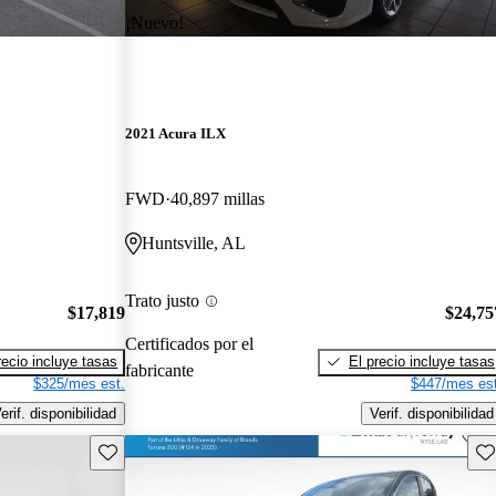
¡Nuevo!
2021 Acura ILX
FWD
40,897 millas
Huntsville, AL
Trato justo
$17,819
$24,75
Certificados por el
recio incluye tasas
El precio incluye tasas
fabricante
$325/mes est.
$447/mes est
erif. disponibilidad
Verif. disponibilidad
Guarda este Aviso
Gu