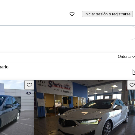
Iniciar sesión o registrarse
Ordenar
nario
Guarda este Aviso
Gu