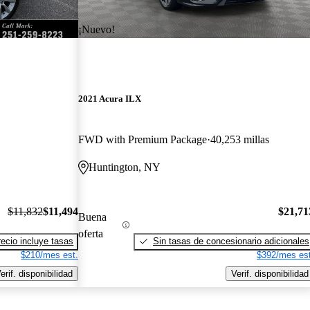
¡Nuevo!
2021 Acura ILX
FWD with Premium Package
40,253 millas
Huntington, NY
$11,832
$11,494
$21,71
Buena
oferta
recio incluye tasas
Sin tasas de concesionario adicionales
$210/mes est.
$392/mes est
erif. disponibilidad
Verif. disponibilidad