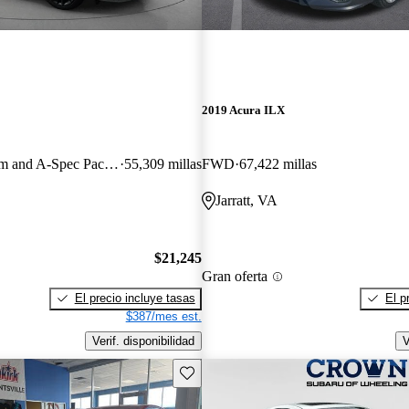
2019 Acura ILX
FWD with Premium and A-Spec Package
55,309 millas
FWD
67,422 millas
Jarratt, VA
$21,245
Gran oferta
El precio incluye tasas
El p
$387/mes est.
Verif. disponibilidad
V
Guarda este Aviso