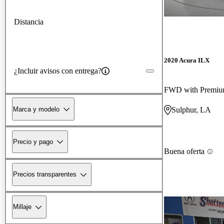
Distancia
2020 Acura ILX
¿Incluir avisos con entrega?
Marca y modelo
Sulphur, LA
Precio y pago
Buena oferta
Precios transparentes
Millaje