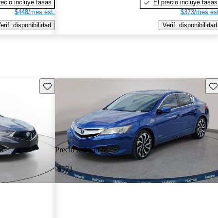
recio incluye tasas
El precio incluye tasas
$448/mes est.
$373/mes est
erif. disponibilidad
Verif. disponibilidad
Guarda este Aviso
Gu
Precio reducido
-$571