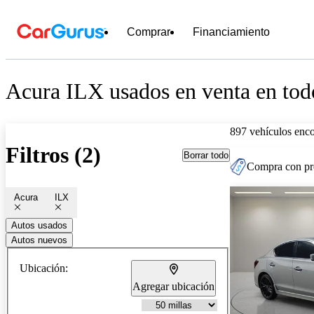
Comprar
Financiamiento
Acura ILX usados en venta en todo
897 vehículos enc
Filtros (2)
Borrar todo
Compra con pre
Acura
ILX
Autos usados
Autos nuevos
Ubicación:
Agregar ubicación