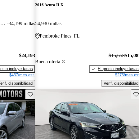
2016 Acura ILX
FWD with Premium and A-SPEC Package
34,199 millas
54,930 millas
Pembroke Pines, FL
$24,193
$15,658
$15,08
Buena oferta
recio incluye tasas
El precio incluye tasas
$437/mes est.
$275/mes est
erif. disponibilidad
Verif. disponibilidad
Guarda este Aviso
Gu