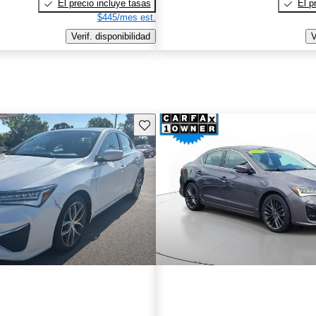
El precio incluye tasas
El p
$445/mes est.
Verif. disponibilidad
V
Guarda este Aviso