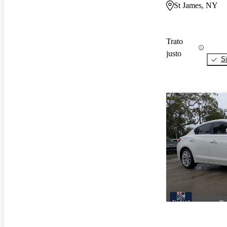
St James, NY
Trato
justo
Si