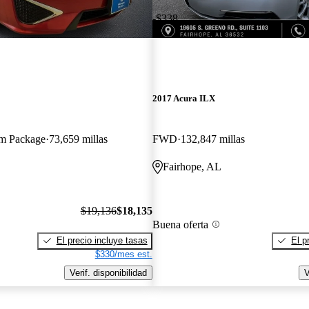
-$338
2017 Acura ILX
m Package
73,659 millas
FWD
132,847 millas
Fairhope, AL
$19,136
$18,135
Buena oferta
El precio incluye tasas
El p
$330/mes est.
Verif. disponibilidad
V