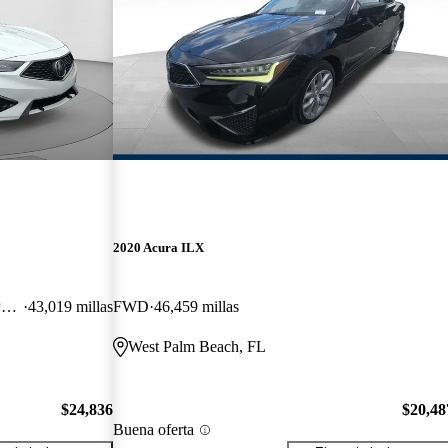
2020 Acura ILX
FWD with Premium and A-SPEC Package
43,019 millas
FWD
46,459 millas
West Palm Beach, FL
$24,836
$20,48
Buena oferta