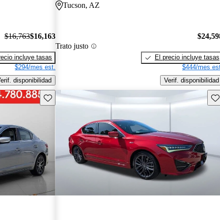
Tucson, AZ
$16,763
$16,163
$24,59
Trato justo
recio incluye tasas
El precio incluye tasas
$294/mes est.
$444/mes est
erif. disponibilidad
Verif. disponibilidad
Guarda este Aviso
Gu