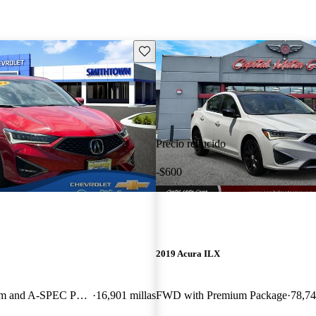
Guarda este Aviso
Precio reducido
-$600
2019 Acura ILX
FWD with Premium and A-SPEC Package
16,901 millas
FWD with Premium Package
78,74