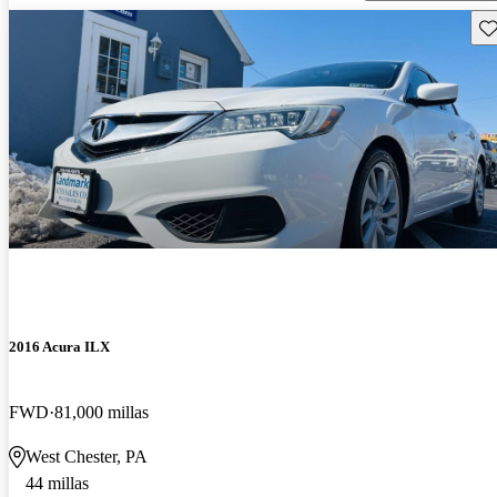
Gu
2016 Acura ILX
FWD
81,000 millas
West Chester, PA
44 millas