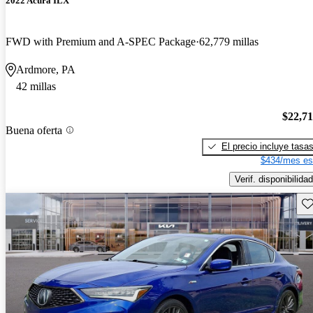
2022 Acura ILX
FWD with Premium and A-SPEC Package
62,779 millas
Ardmore, PA
42 millas
$22,7
Buena oferta
El precio incluye tasa
$434/mes es
Verif. disponibilidad
Gu