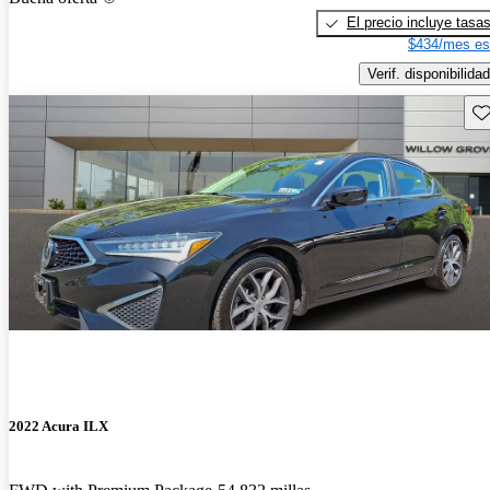
El precio incluye tasa
$434/mes es
Verif. disponibilidad
Gu
2022 Acura ILX