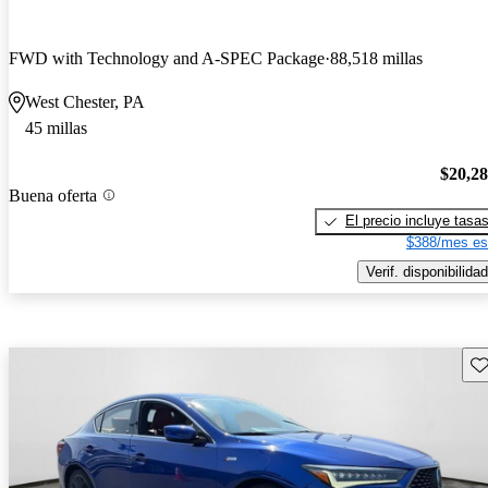
FWD with Technology and A-SPEC Package
88,518 millas
West Chester, PA
45 millas
$20,2
Buena oferta
El precio incluye tasa
$388/mes es
Verif. disponibilidad
Gu