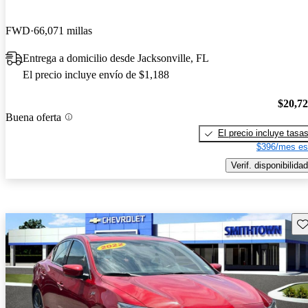
FWD
66,071 millas
Entrega a domicilio desde Jacksonville, FL
El precio incluye envío de $1,188
$20,7
Buena oferta
El precio incluye tasa
$396/mes es
Verif. disponibilidad
Gu