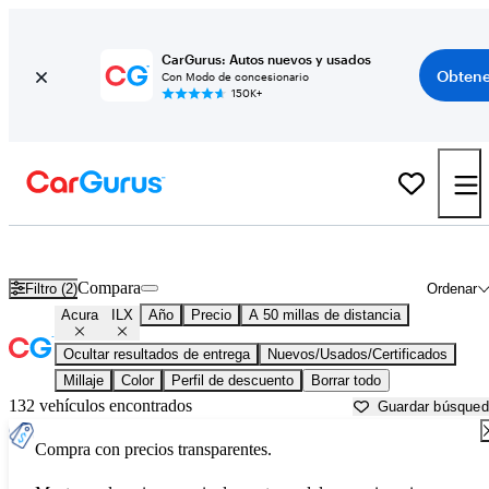
CarGurus: Autos nuevos y usados
Obtene
Con Modo de concesionario
150K+
Acura ILX usados en venta cerca de
Allentown, PA
Compara
Filtro (2)
Ordenar
Acura
ILX
Año
Precio
A 50 millas de distancia
Ocultar resultados de entrega
Nuevos/Usados/Certificados
Millaje
Color
Perfil de descuento
Borrar todo
132 vehículos encontrados
Guardar búsque
Compra con precios transparentes.