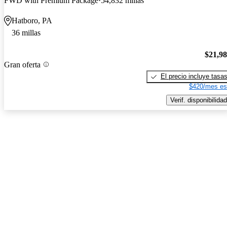
FWD with Premium Package
54,832 millas
Hatboro, PA
36 millas
$21,9
Gran oferta
El precio incluye tasa
$420/mes es
Verif. disponibilidad