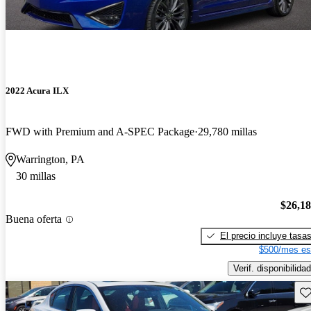
2022 Acura ILX
FWD with Premium and A-SPEC Package
29,780 millas
Warrington, PA
30 millas
$26,1
Buena oferta
El precio incluye tasa
$500/mes es
Verif. disponibilidad
Gu