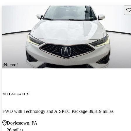
Gu
¡Nuevo!
2021 Acura ILX
FWD with Technology and A-SPEC Package
39,319 millas
Doylestown, PA
26 millas