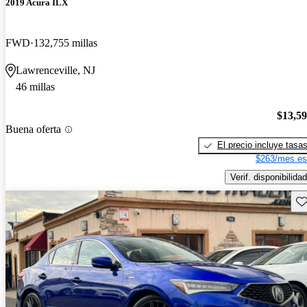
2019 Acura ILX
FWD
132,755 millas
Lawrenceville, NJ
46 millas
$13,5
Buena oferta
El precio incluye tasa
$263/mes es
Verif. disponibilidad
Gu