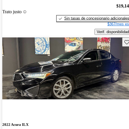
$19,1
Trato justo
Sin tasas de concesionario adicionale
$367/mes es
Verif. disponibilidad
Gu
2022 Acura ILX