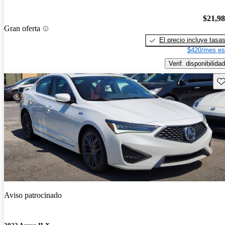
$21,9
Gran oferta
El precio incluye tasa
$420/mes es
Verif. disponibilidad
Gu
Aviso patrocinado