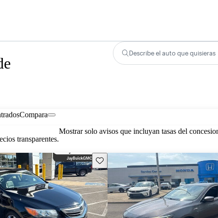
Describe el auto que quisieras
de
trados
Compara
Mostrar solo avisos que incluyan tasas del concesio
cios transparentes.
Guarda este Aviso