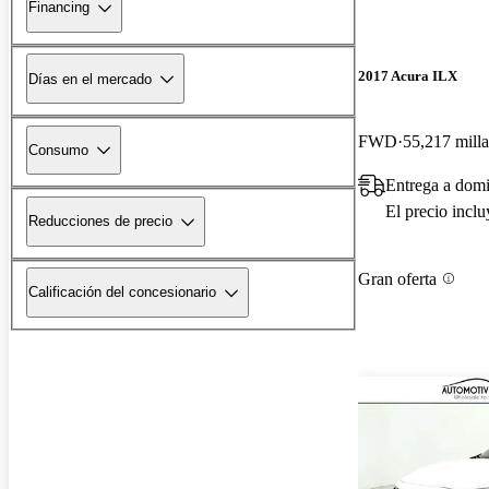
Financing
2017 Acura ILX
Días en el mercado
FWD
55,217 milla
Consumo
Entrega a domi
El precio incl
Reducciones de precio
Gran oferta
Calificación del concesionario