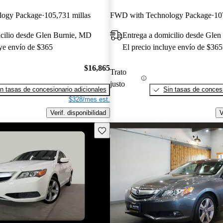
logy Package
105,731 millas
FWD with Technology Package
10
icilio desde Glen Burnie, MD
Entrega a domicilio desde Gle
uye envío de $365
El precio incluye envío de $365
$16,865
Trato
justo
n tasas de concesionario adicionales
Sin tasas de concesi
$328/mes est.
Verif. disponibilidad
V
Guarda este Aviso