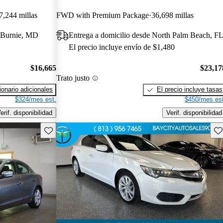
7,244 millas
FWD with Premium Package
36,698 millas
n Burnie, MD
Entrega a domicilio desde North Palm Beach, F
El precio incluye envío de $1,480
$16,665
$23,17
Trato justo
onario adicionales
El precio incluye tasas
$324/mes est.
$450/mes est
erif. disponibilidad
Verif. disponibilidad
Guarda este Aviso
Gu