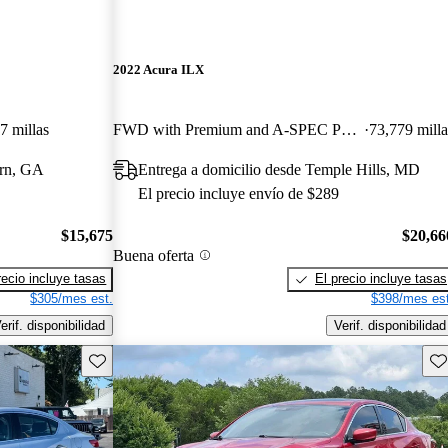
2022 Acura ILX
7 millas
FWD with Premium and A-SPEC Package
73,779 milla
urn, GA
Entrega a domicilio desde Temple Hills, MD
El precio incluye envío de $289
$15,675
$20,66
Buena oferta
recio incluye tasas
El precio incluye tasas
$305/mes est.
$398/mes est
erif. disponibilidad
Verif. disponibilidad
Guarda este Aviso
Gu