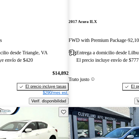
2017 Acura ILX
s
FWD with Premium Package
92,10
cilio desde Triangle, VA
Entrega a domicilio desde Lilb
uye envío de $420
El precio incluye envío de $777
$14,892
Trato justo
El precio incluye tasas
El p
$290/mes est.
Verif. disponibilidad
V
Guarda este Aviso