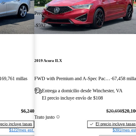
Precio reducido
-$592
2019 Acura ILX
169,761 millas
FWD with Premium and A-Spec Package
67,458 milla
Entrega a domicilio desde Winchester, VA
El precio incluye envío de $108
$6,240
$20,698
$20,10
Trato justo
recio incluye tasas
El precio incluye tasas
$122/mes est.
$391/mes est