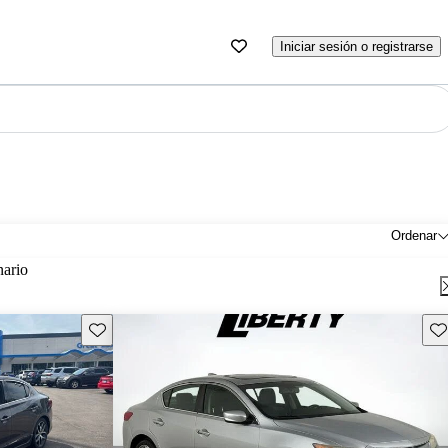
Iniciar sesión o registrarse
Ordenar
nario
Guarda este Aviso
Gu