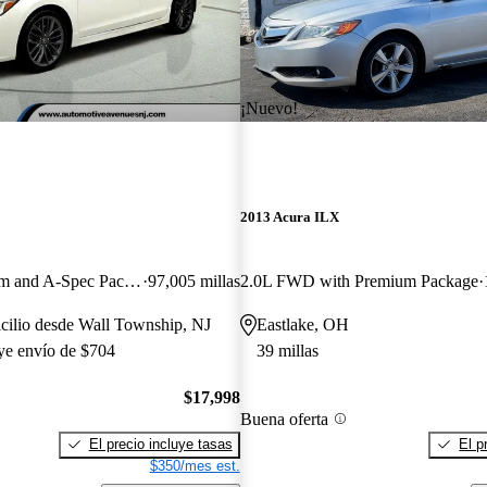
¡Nuevo!
2013 Acura ILX
FWD with Premium and A-Spec Package
97,005 millas
2.0L FWD with Premium Package
cilio desde Wall Township, NJ
Eastlake, OH
uye envío de $704
39 millas
$17,998
Buena oferta
El precio incluye tasas
El p
$350/mes est.