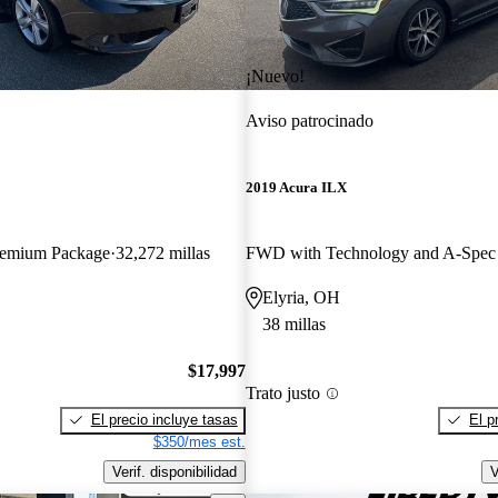
¡Nuevo!
Aviso patrocinado
2019 Acura ILX
remium Package
32,272 millas
Elyria, OH
38 millas
$17,997
Trato justo
El precio incluye tasas
El p
$350/mes est.
Verif. disponibilidad
V