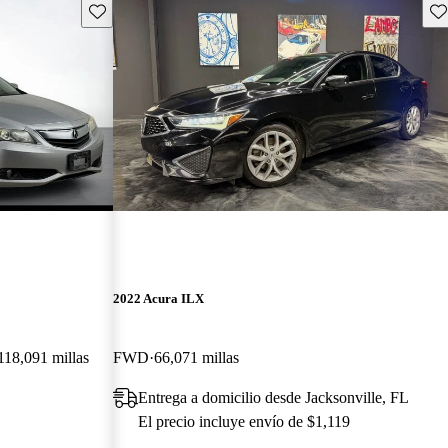
Guarda este Aviso
Gu
2022 Acura ILX
118,091 millas
FWD
66,071 millas
Entrega a domicilio desde Jacksonville, FL
El precio incluye envío de $1,119