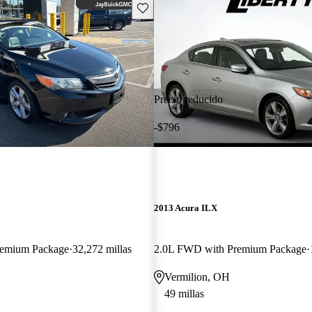
Guarda este Aviso
Precio reducido
-$796
2013 Acura ILX
remium Package
32,272 millas
2.0L FWD with Premium Package
Vermilion, OH
49 millas