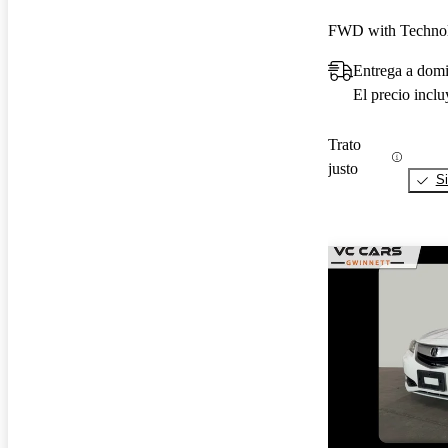
FWD with Techno
Entrega a dom
El precio incl
Trato
justo
Si