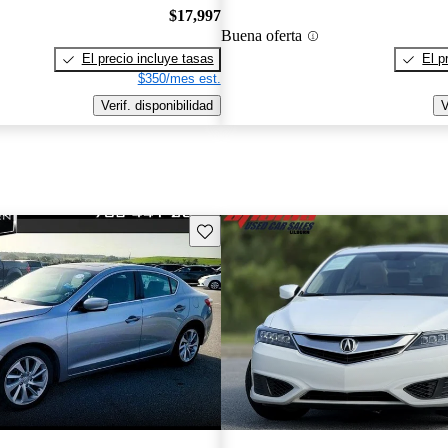
$17,997
Buena oferta
El precio incluye tasas
El p
$350/mes est.
Verif. disponibilidad
V
Guarda este Aviso