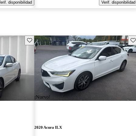
erif. disponibilidad
Verif. disponibilidad
Guarda este Aviso
Gu
¡Nuevo!
2020 Acura ILX