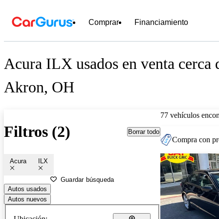
Comprar
Financiamiento
Acura ILX usados en venta cerca 
Akron, OH
77 vehículos encon
Filtros (2)
Borrar todo
Compra con pre
Acura
ILX
Guardar búsqueda
Autos usados
Autos nuevos
Ubicación: