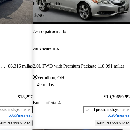
Precio reducido
-$796
Aviso patrocinado
2013 Acura ILX
FWD with Technology and A-Spec Package
86,316 millas
2.0L FWD with Premium Package
118,091 millas
Vermilion, OH
49 millas
$18,297
$10,396
$9,99
Buena oferta
recio incluye tasas
El precio incluye tasas
$356/mes est.
$195/mes est
erif. disponibilidad
Verif. disponibilidad