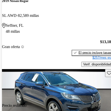
2019 Nissan Rogue
SL AWD
82,589 millas
Seffner, FL
48 millas
$13,1
Gran oferta
El precio incluye tasa
$257/mes es
Verif. disponibilidad
Gu
Precio reducido