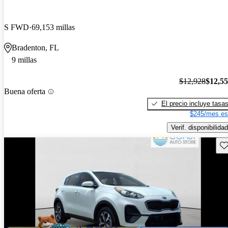
S FWD
69,153 millas
Bradenton, FL
9 millas
$12,928
$12,5
Buena oferta
El precio incluye tasa
$245/mes es
Verif. disponibilidad
Gu