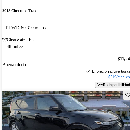
2018 Chevrolet Trax
LT FWD
60,310 millas
Clearwater, FL
48 millas
$11,2
Buena oferta
El precio incluye tasa
$219/mes es
Verif. disponibilidad
Gu