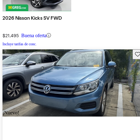
2026 Nissan Kicks SV FWD
$21,495
Buena oferta
Incluye tarifas de conc.
Gu
¡Nuevo!