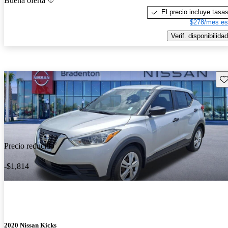
Buena oferta
El precio incluye tasa
$278/mes es
Verif. disponibilidad
Gu
Precio reducido
-$1,814
2020 Nissan Kicks