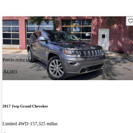
Gu
Precio reducido
-$4,003
2017 Jeep Grand Cherokee
Limited 4WD
157,325 millas