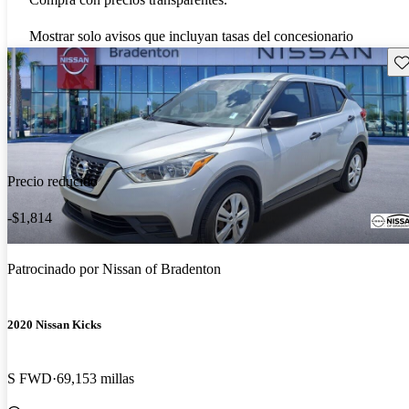
Mostrar solo avisos que incluyan tasas del concesionario
Gu
Precio reducido
-$1,814
Patrocinado por
Nissan of Bradenton
2020 Nissan Kicks
S FWD
69,153 millas