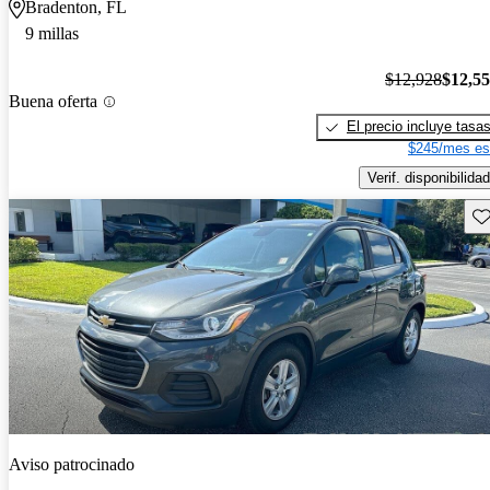
Bradenton, FL
9 millas
$12,928
$12,5
Buena oferta
El precio incluye tasa
$245/mes es
Verif. disponibilidad
Gu
Aviso patrocinado