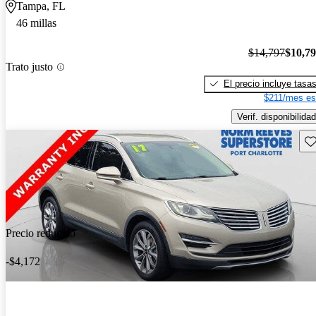
Tampa, FL
46 millas
$14,797
$10,7
Trato justo
El precio incluye tasa
$211/mes es
Verif. disponibilidad
Gu
Precio reducido
-$4,172