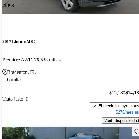
-$998
2017 Lincoln MKC
Premiere AWD
76,538 millas
Bradenton, FL
6 millas
$15,180
$14,1
Trato justo
El precio incluye tasa
$276/mes es
Verif. disponibilidad
Gu