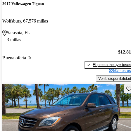
2017 Volkswagen Tiguan
Wolfsburg
67,576 millas
Sarasota, FL
3 millas
$12,8
Buena oferta
El precio incluye tasa
$250/mes es
Verif. disponibilidad
Gu