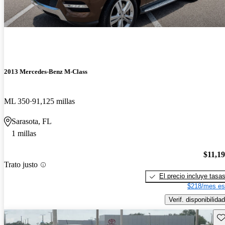
2013 Mercedes-Benz M-Class
ML 350
91,125 millas
Sarasota, FL
1 millas
$11,1
Trato justo
El precio incluye tasa
$218/mes es
Verif. disponibilidad
Gu