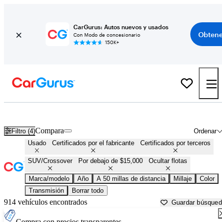
CarGurus: Autos nuevos y usados
Obtene
Con Modo de concesionario
150K+
SUV baratos en venta en
Sarasota, FL
Compara
Filtro (4)
Ordenar
Usado
Certificados por el fabricante
Certificados por terceros
SUV/Crossover
Por debajo de $15,000
Ocultar flotas
Marca/modelo
Año
A 50 millas de distancia
Millaje
Color
Transmisión
Borrar todo
914 vehículos encontrados
Guardar búsque
Compra con precios transparentes.