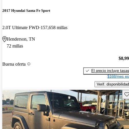
2017 Hyundai Santa Fe Sport
2.0T Ultimate FWD
157,658 millas
Henderson, TN
72 millas
$8,9
Buena oferta
El precio incluye tasa
$168/mes es
Verif. disponibilidad
Gu