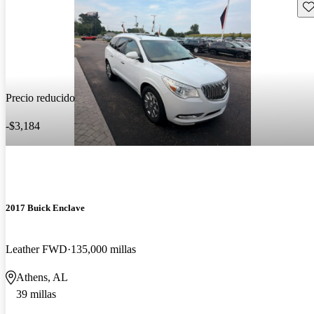
Gu
Precio reducido
-$3,184
2017 Buick Enclave
Leather FWD
135,000 millas
Athens, AL
39 millas