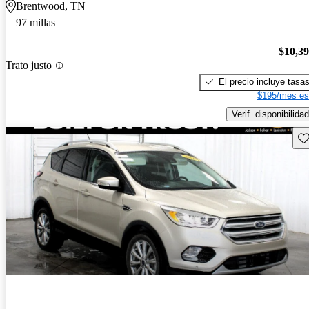
Brentwood, TN
97 millas
$10,3
Trato justo
El precio incluye tasa
$195/mes es
Verif. disponibilidad
Gu