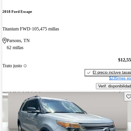
2018 Ford Escape
Titanium FWD
105,475 millas
Parsons, TN
62 millas
$12,5
Trato justo
El precio incluye tasa
$235/mes es
Verif. disponibilidad
Gu