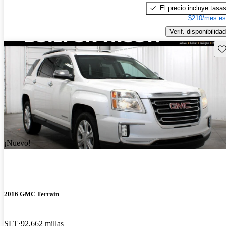
El precio incluye tasa
$210/mes es
Verif. disponibilidad
Gu
¡Nuevo!
2016 GMC Terrain
SLT
92,662 millas