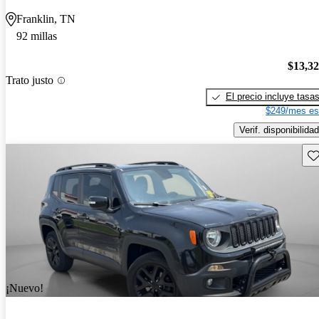
Franklin, TN
92 millas
$13,3
Trato justo
El precio incluye tasa
$249/mes es
Verif. disponibilidad
Gu
¡Nuevo!