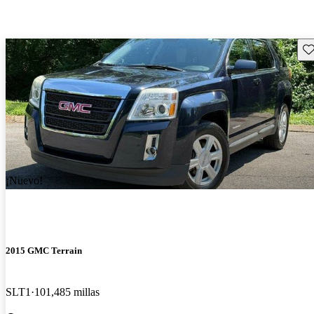
Gu
¡Nuevo!
2015 GMC Terrain
SLT1
101,485 millas