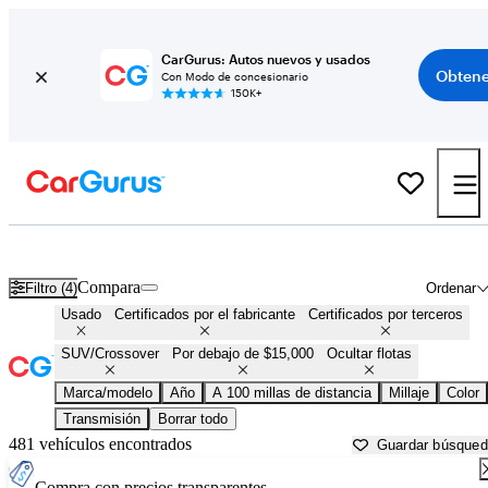
CarGurus: Autos nuevos y usados
Obtene
Con Modo de concesionario
150K+
SUV baratos en venta en
Florence, AL
Compara
Filtro (4)
Ordenar
Usado
Certificados por el fabricante
Certificados por terceros
SUV/Crossover
Por debajo de $15,000
Ocultar flotas
Marca/modelo
Año
A 100 millas de distancia
Millaje
Color
Transmisión
Borrar todo
481 vehículos encontrados
Guardar búsque
Compra con precios transparentes.