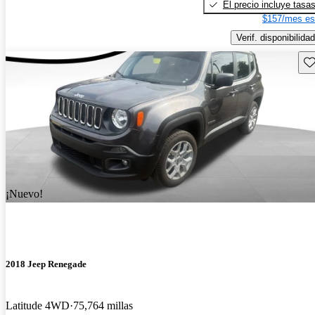
El precio incluye tasa
$157/mes es
Verif. disponibilidad
Gu
¡Nuevo!
2018 Jeep Renegade
Latitude 4WD
75,764 millas