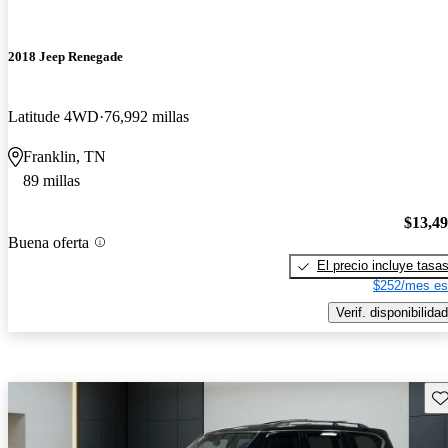
2018 Jeep Renegade
Latitude 4WD
76,992 millas
Franklin, TN
89 millas
$13,4
Buena oferta
El precio incluye tasa
$252/mes es
Verif. disponibilidad
Gu