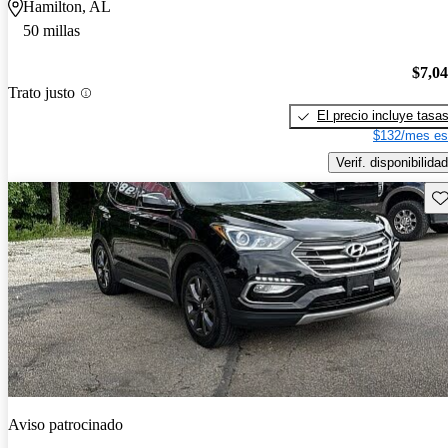
Hamilton, AL
50 millas
$7,0
Trato justo
El precio incluye tasa
$132/mes es
Verif. disponibilidad
Gu
Aviso patrocinado