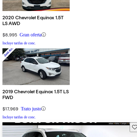
2020 Chevrolet Equinox 1.5T
LS AWD
$8,995
Gran oferta
Incluye tarifas de conc.
2019 Chevrolet Equinox 1.5T LS
FWD
$17,969
Trato justo
Incluye tarifas de conc.
Gu