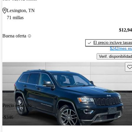
Lexington, TN
71 millas
$12,9
Buena oferta
El precio incluye tasa
$242/mes es
Verif. disponibilidad
Gu
Precio reducido
-$346