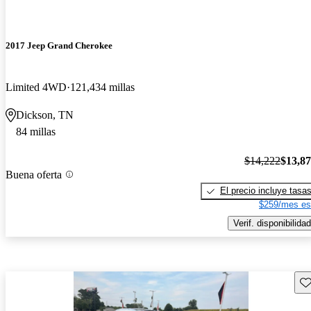
2017 Jeep Grand Cherokee
Limited 4WD
121,434 millas
Dickson, TN
84 millas
$14,222
$13,8
Buena oferta
El precio incluye tasa
$259/mes es
Verif. disponibilidad
Gu