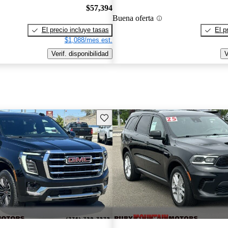
$57,394
Buena oferta
El precio incluye tasas
El p
$1,088/mes est.
Verif. disponibilidad
V
Guarda este Aviso