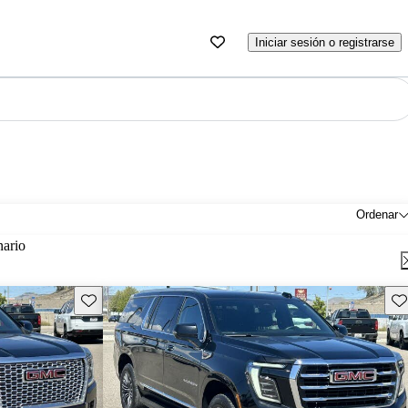
Iniciar sesión o registrarse
Ordenar
nario
Guarda este Aviso
Gu