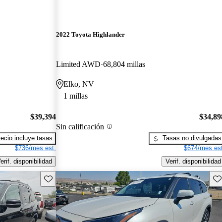
2022 Toyota Highlander
Limited AWD
68,804 millas
Elko, NV
1 millas
$39,394
$34,89
Sin calificación
recio incluye tasas
Tasas no divulgadas
$736/mes est.
$674/mes est
erif. disponibilidad
Verif. disponibilidad
Guarda este Aviso
Gu