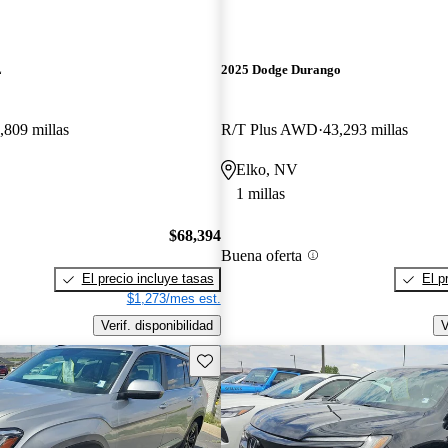
L
2025 Dodge Durango
,809 millas
R/T Plus AWD
43,293 millas
Elko, NV
1 millas
$68,394
Buena oferta
El precio incluye tasas
El p
$1,273/mes est.
Verif. disponibilidad
V
Guarda este Aviso