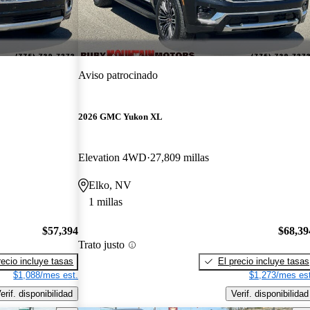
Aviso patrocinado
2026 GMC Yukon XL
Elevation 4WD
27,809 millas
Elko, NV
1 millas
$57,394
$68,39
Trato justo
recio incluye tasas
El precio incluye tasas
$1,088/mes est.
$1,273/mes est
erif. disponibilidad
Verif. disponibilidad