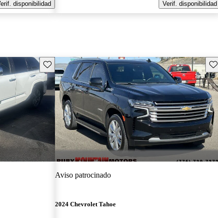
erif. disponibilidad
Verif. disponibilidad
Guarda este Aviso
Gu
Aviso patrocinado
2024 Chevrolet Tahoe