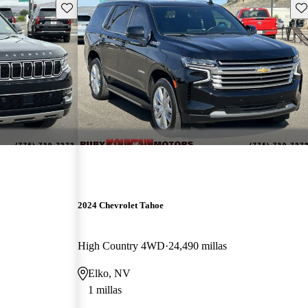
Guarda este Aviso
Gu
2024 Chevrolet Tahoe
High Country 4WD
24,490 millas
Elko, NV
1 millas