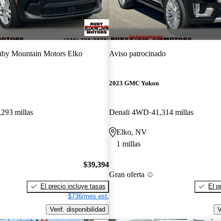
by Mountain Motors Elko
Aviso patrocinado
2023 GMC Yukon
,293 millas
Denali 4WD
41,314 millas
Elko, NV
1 millas
$39,394
Gran oferta
El precio incluye tasas
El p
$736/mes est.
Verif. disponibilidad
V