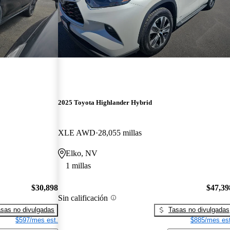
2025 Toyota Highlander Hybrid
XLE AWD
28,055 millas
Elko, NV
1 millas
$30,898
$47,39
Sin calificación
sas no divulgadas
Tasas no divulgadas
$597/mes est.
$885/mes est