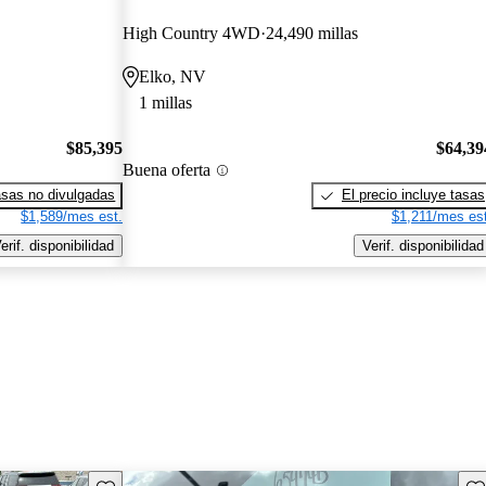
High Country 4WD
24,490 millas
Elko, NV
1 millas
$85,395
$64,39
Buena oferta
sas no divulgadas
El precio incluye tasas
$1,589/mes est.
$1,211/mes est
erif. disponibilidad
Verif. disponibilidad