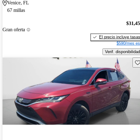
Venice, FL
67 millas
$31,4
Gran oferta
El precio incluye tasa
$590/mes es
Verif. disponibilidad
Gu