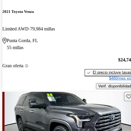
2021 Toyota Venza
Limited AWD
79,984 millas
Punta Gorda, FL
55 millas
$24,7
Gran oferta
El precio incluye tasa
$480/mes es
Verif. disponibilidad
Gu