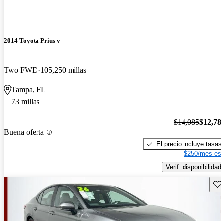
2014 Toyota Prius v
Two FWD
105,250 millas
Tampa, FL
73 millas
$14,085
$12,7
Buena oferta
El precio incluye tasa
$250/mes es
Verif. disponibilidad
Gu