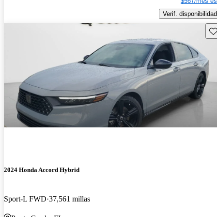
$567/mes es
Verif. disponibilidad
Gu
2024 Honda Accord Hybrid
Sport-L FWD
37,561 millas