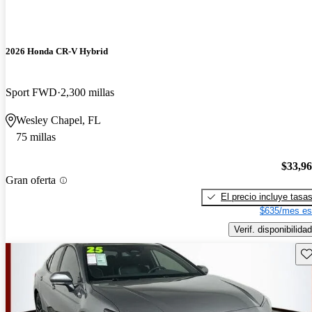
2026 Honda CR-V Hybrid
Sport FWD
2,300 millas
Wesley Chapel, FL
75 millas
$33,9
Gran oferta
El precio incluye tasa
$635/mes es
Verif. disponibilidad
Gu