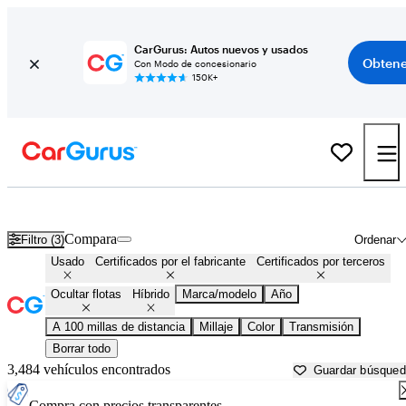
CarGurus: Autos nuevos y usados
Obtene
Con Modo de concesionario
150K+
Autos híbridos en venta en
Sebring, FL
Compara
Filtro (3)
Ordenar
Usado
Certificados por el fabricante
Certificados por terceros
Ocultar flotas
Híbrido
Marca/modelo
Año
A 100 millas de distancia
Millaje
Color
Transmisión
Borrar todo
3,484 vehículos encontrados
Guardar búsque
Compra con precios transparentes.