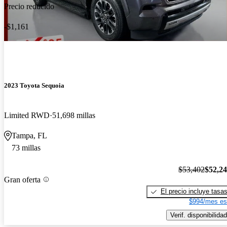
Precio reducido
-$1,161
2023 Toyota Sequoia
Limited RWD
51,698 millas
Tampa, FL
73 millas
$53,402
$52,2
Gran oferta
El precio incluye tasa
$994/mes es
Verif. disponibilidad