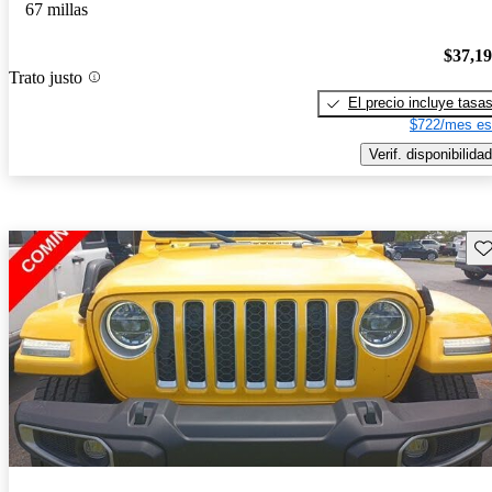
67 millas
$37,1
Trato justo
El precio incluye tasa
$722/mes es
Verif. disponibilidad
Gu