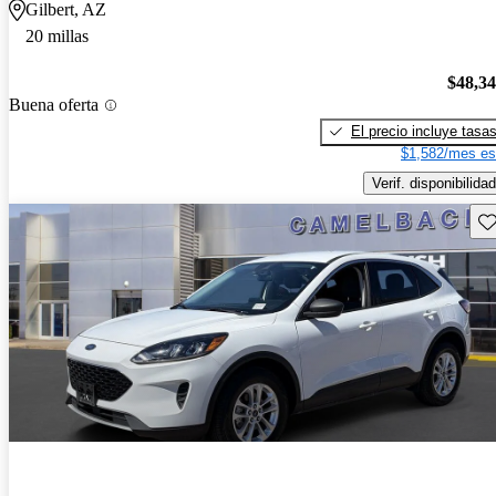
Gilbert, AZ
20 millas
$48,3
Buena oferta
El precio incluye tasa
$1,582/mes es
Verif. disponibilidad
Gu