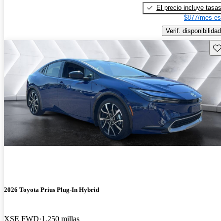
El precio incluye tasa
$877/mes es
Verif. disponibilidad
Gu
2026 Toyota Prius Plug-In Hybrid
XSE FWD
1,250 millas