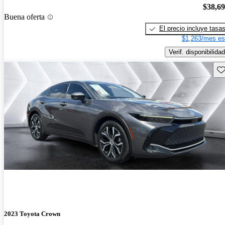
$38,6
Buena oferta
El precio incluye tasa
$1,263/mes es
Verif. disponibilidad
Gu
2023 Toyota Crown