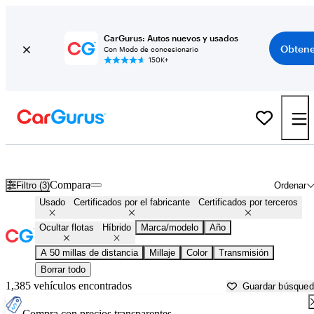
CarGurus: Autos nuevos y usados
Obtene
Con Modo de concesionario
150K+
Autos híbridos en venta en
Phoenix, AZ
Compara
Filtro (3)
Ordenar
Usado
Certificados por el fabricante
Certificados por terceros
Ocultar flotas
Híbrido
Marca/modelo
Año
A 50 millas de distancia
Millaje
Color
Transmisión
Borrar todo
1,385 vehículos encontrados
Guardar búsque
Compra con precios transparentes.