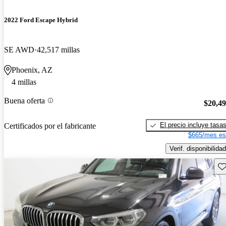
2022 Ford Escape Hybrid
SE AWD
42,517 millas
Phoenix, AZ
4 millas
Buena oferta
$20,4
El precio incluye tasa
Certificados por el fabricante
$665/mes es
Verif. disponibilidad
Gu