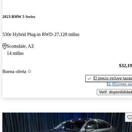
2023 BMW 5 Series
530e Hybrid Plug-in RWD
27,128 millas
Scottsdale, AZ
14 millas
$32,1
Buena oferta
El precio incluye tasa
$1,051/mes es
Verif. disponibilidad
Gu