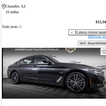
Chandler, AZ
10 millas
$12,3
Trato justo
El precio incluye tasa
$397/mes es
Verif. disponibilidad
Gu