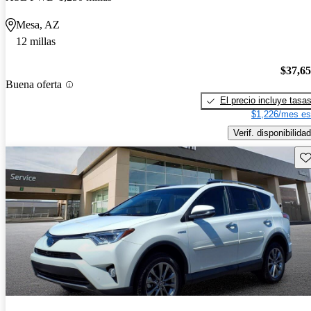
Mesa, AZ
12 millas
$37,6
Buena oferta
El precio incluye tasa
$1,226/mes es
Verif. disponibilidad
Gu