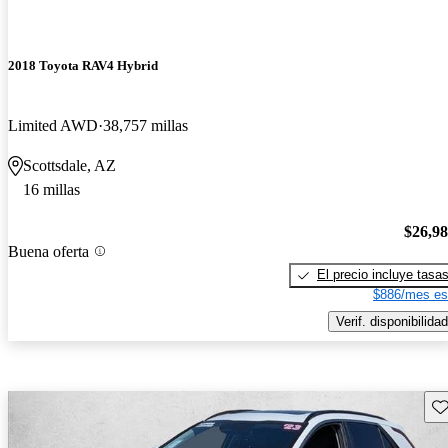
2018 Toyota RAV4 Hybrid
Limited AWD
38,757 millas
Scottsdale, AZ
16 millas
$26,9
Buena oferta
El precio incluye tasa
$886/mes es
Verif. disponibilidad
Gu