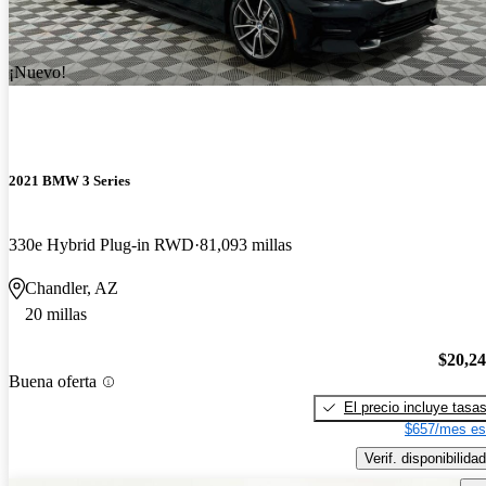
¡Nuevo!
2021 BMW 3 Series
330e Hybrid Plug-in RWD
81,093 millas
Chandler, AZ
20 millas
$20,2
Buena oferta
El precio incluye tasa
$657/mes es
Verif. disponibilidad