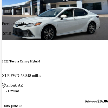
Precio reducido
-$718
2022 Toyota Camry Hybrid
XLE FWD
58,848 millas
Gilbert, AZ
21 millas
$27,585
$26,8
Trato justo