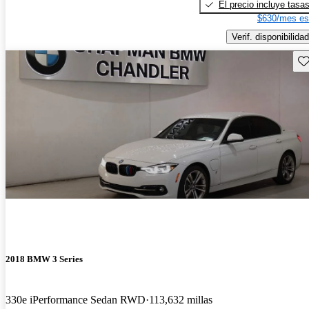
El precio incluye tasa
$630/mes es
Verif. disponibilidad
Gu
2018 BMW 3 Series
330e iPerformance Sedan RWD
113,632 millas