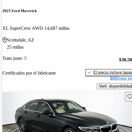
2025 Ford Maverick
XL SuperCrew AWD
14,687 millas
Scottsdale, AZ
25 millas
Trato justo
$30,5
El precio incluye tasa
Certificados por el fabricante
$995/mes es
Verif. disponibilidad
Gu