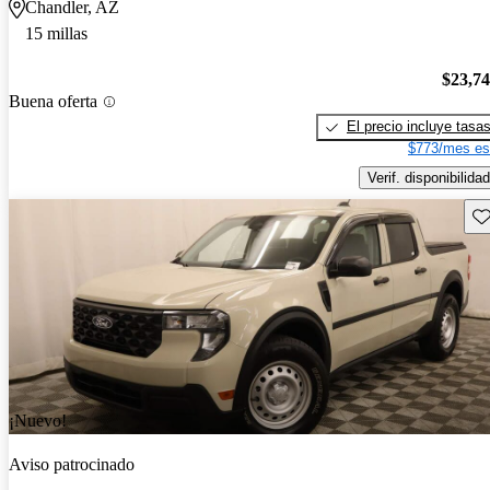
Chandler, AZ
15 millas
$23,7
Buena oferta
El precio incluye tasa
$773/mes es
Verif. disponibilidad
Gu
¡Nuevo!
Aviso patrocinado