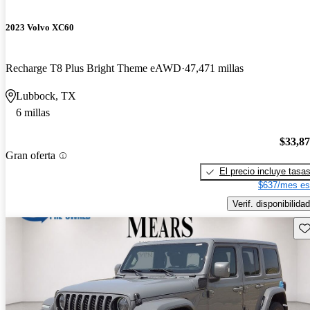
2023 Volvo XC60
Recharge T8 Plus Bright Theme eAWD
47,471 millas
Lubbock, TX
6 millas
$33,8
Gran oferta
El precio incluye tasa
$637/mes es
Verif. disponibilidad
Gu