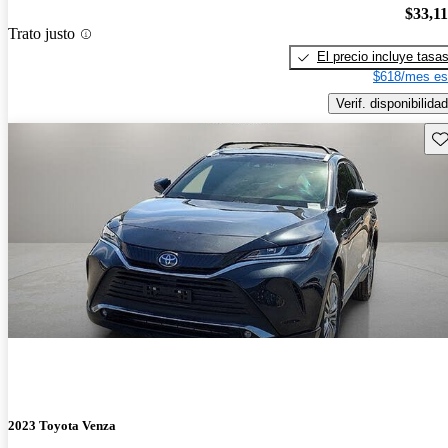
$33,1
Trato justo
El precio incluye tasa
$618/mes es
Verif. disponibilidad
Gu
2023 Toyota Venza