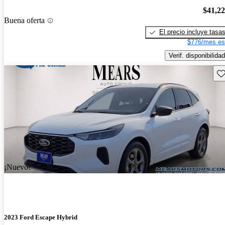
$41,2
Buena oferta
El precio incluye tasa
$776/mes es
Verif. disponibilidad
Gu
¡Nuevo!
2023 Ford Escape Hybrid