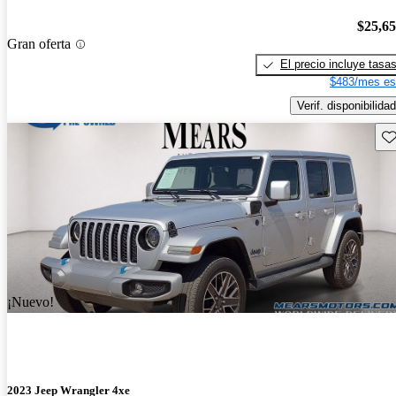
$25,6
Gran oferta
El precio incluye tasa
$483/mes es
Verif. disponibilidad
Gu
¡Nuevo!
2023 Jeep Wrangler 4xe