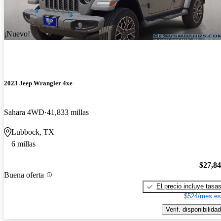
¡Nuevo!
2023 Jeep Wrangler 4xe
Sahara 4WD
41,833 millas
Lubbock, TX
6 millas
$27,8
Buena oferta
El precio incluye tasa
$524/mes es
Verif. disponibilidad