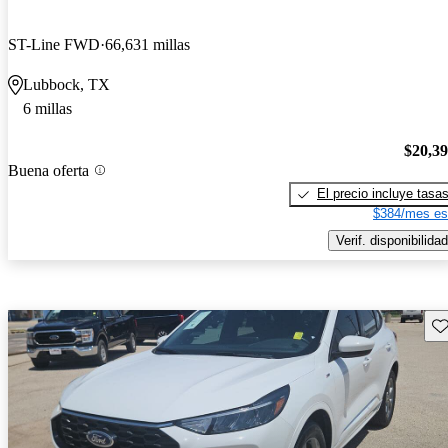
ST-Line FWD
66,631 millas
Lubbock, TX
6 millas
$20,3
Buena oferta
El precio incluye tasa
$384/mes es
Verif. disponibilidad
Gu