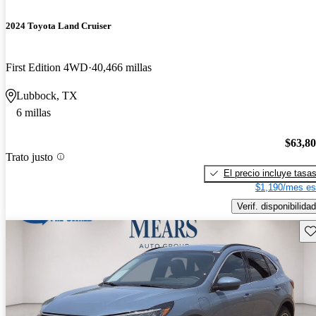
2024 Toyota Land Cruiser
First Edition 4WD
40,466 millas
Lubbock, TX
6 millas
$63,8
Trato justo
El precio incluye tasa
$1,190/mes es
Verif. disponibilidad
Gu