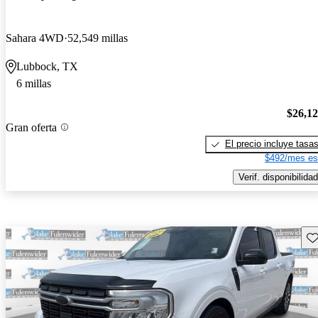
Sahara 4WD
52,549 millas
Lubbock, TX
6 millas
$26,1
Gran oferta
El precio incluye tasa
$492/mes es
Verif. disponibilidad
Gu