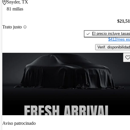
Snyder, TX
81 millas
$21,5
Trato justo
El precio incluye tasa
$412/mes es
Verif. disponibilidad
Gu
Aviso patrocinado