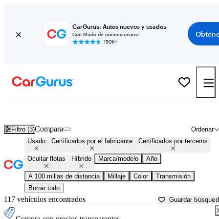
CarGurus: Autos nuevos y usados
Obtene
Con Modo de concesionario
150K+
Autos híbridos en venta en
Lubbock, TX
Compara
Filtro (3)
Ordenar
Usado
Certificados por el fabricante
Certificados por terceros
Ocultar flotas
Híbrido
Marca/modelo
Año
A 100 millas de distancia
Millaje
Color
Transmisión
Borrar todo
117 vehículos encontrados
Guardar búsque
Compra con precios transparentes.