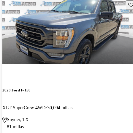
Gu
2023 Ford F-150
XLT SuperCrew 4WD
30,094 millas
Snyder, TX
81 millas