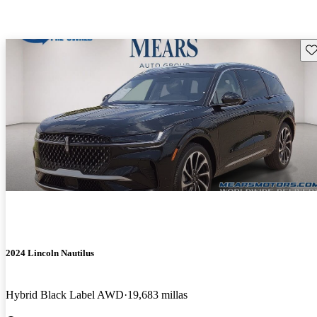
Gu
2024 Lincoln Nautilus
Hybrid Black Label AWD
19,683 millas