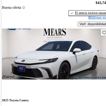
$43,7
Buena oferta
El precio incluye tasa
$816/mes es
Verif. disponibilidad
Gu
¡Nuevo!
2025 Toyota Camry