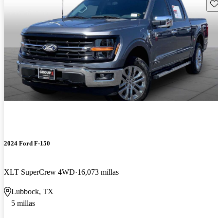
Gu
2024 Ford F-150
XLT SuperCrew 4WD
16,073 millas
Lubbock, TX
5 millas