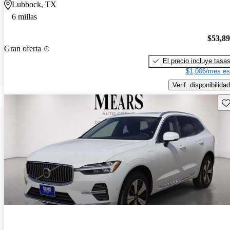
Lubbock, TX
6 millas
$53,8
Gran oferta
El precio incluye tasa
$1,006/mes es
Verif. disponibilidad
Gu