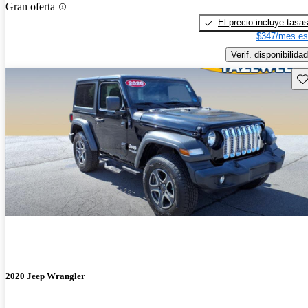
Gran oferta
El precio incluye tasa
$347/mes es
Verif. disponibilidad
Gu
2020 Jeep Wrangler