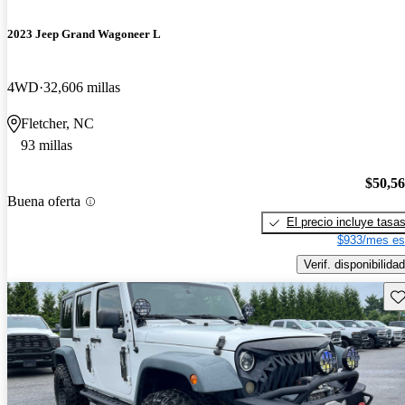
2023 Jeep Grand Wagoneer L
4WD
32,606 millas
Fletcher, NC
93 millas
$50,5
Buena oferta
El precio incluye tasa
$933/mes es
Verif. disponibilidad
Gu