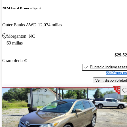
2024 Ford Bronco Sport
Outer Banks AWD
12,074 millas
Morganton, NC
69 millas
$29,5
Gran oferta
El precio incluye tasa
$540/mes es
Verif. disponibilidad
Gu