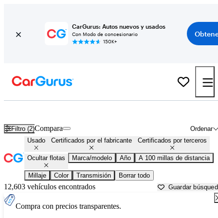
CarGurus: Autos nuevos y usados
Obtene
Con Modo de concesionario
150K+
Autos con entrega a domicilio gratuita en venta en
Abingdon, VA
Compara
Filtro (2)
Ordenar
Usado
Certificados por el fabricante
Certificados por terceros
Ocultar flotas
Marca/modelo
Año
A 100 millas de distancia
Millaje
Color
Transmisión
Borrar todo
12,603 vehículos encontrados
Guardar búsque
Compra con precios transparentes.