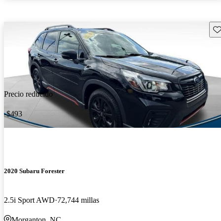
Gu
Precio reducido
-$493
2020 Subaru Forester
2.5i Sport AWD
72,744 millas
Morganton, NC