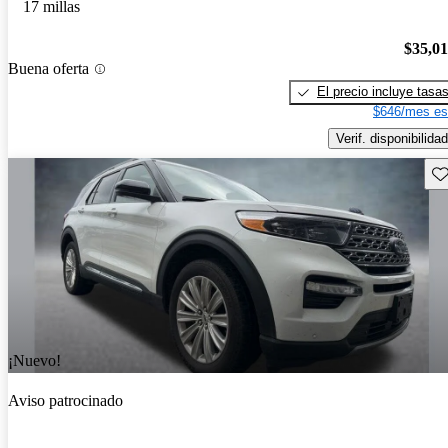
17 millas
$35,0
Buena oferta
El precio incluye tasa
$646/mes es
Verif. disponibilidad
Gu
¡Nuevo!
Aviso patrocinado