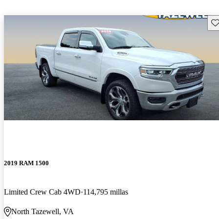
Gu
2019 RAM 1500
Limited Crew Cab 4WD
114,795 millas
North Tazewell, VA