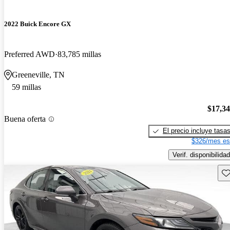
2022 Buick Encore GX
Preferred AWD
83,785 millas
Greeneville, TN
59 millas
$17,3
Buena oferta
El precio incluye tasa
$326/mes es
Verif. disponibilidad
Gu