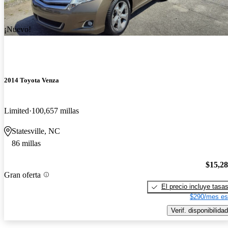
¡Nuevo!
2014 Toyota Venza
Limited
100,657 millas
Statesville, NC
86 millas
$15,2
Gran oferta
El precio incluye tasa
$290/mes es
Verif. disponibilidad