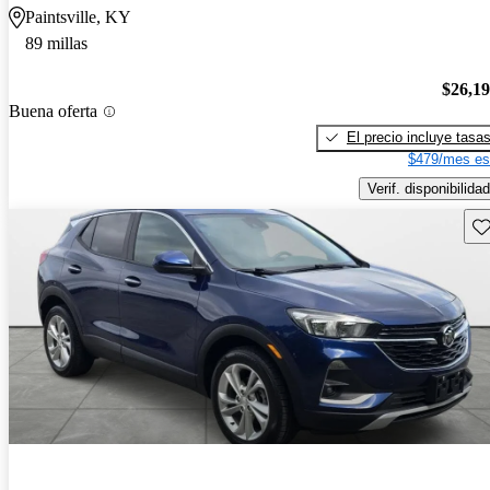
Paintsville, KY
89 millas
$26,1
Buena oferta
El precio incluye tasa
$479/mes es
Verif. disponibilidad
Gu