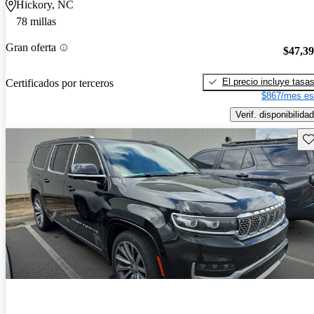
Hickory, NC
78 millas
Gran oferta
$47,3
El precio incluye tasa
Certificados por terceros
$867/mes es
Verif. disponibilidad
Gu