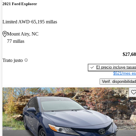
2021 Ford Explorer
Limited AWD
65,195 millas
Mount Airy, NC
77 millas
$27,6
Trato justo
El precio incluye tasa
$521/mes es
Verif. disponibilidad
Gu