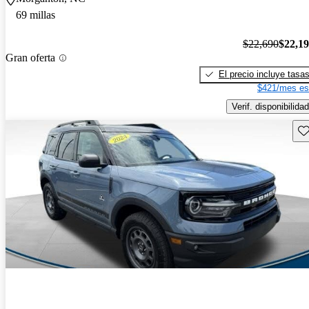
69 millas
$22,690
$22,1
Gran oferta
El precio incluye tasa
$421/mes es
Verif. disponibilidad
Gu