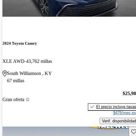
2024 Toyota Camry
XLE AWD
43,762 millas
South Williamson , KY
67 millas
$25,9
Gran oferta
El precio incluye tasa
$476/mes es
Verif. disponibilidad
Gu