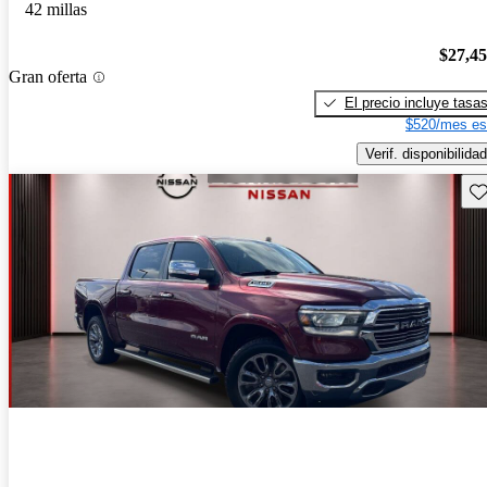
42 millas
$27,4
Gran oferta
El precio incluye tasa
$520/mes es
Verif. disponibilidad
Gu