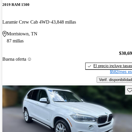
2019 RAM 1500
Laramie Crew Cab 4WD
43,848 millas
Morristown, TN
87 millas
$30,6
Buena oferta
El precio incluye tasa
$582/mes es
Verif. disponibilidad
Gu