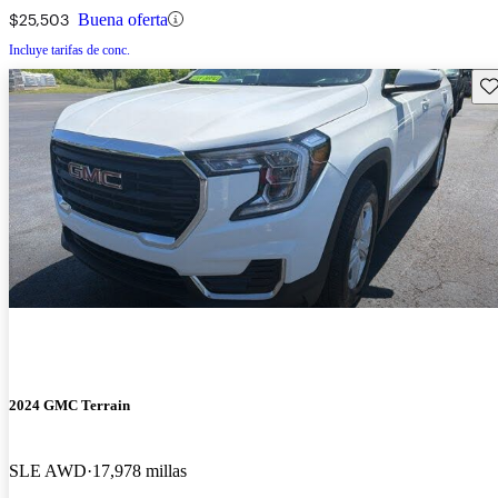
$25,503
Buena oferta
Incluye tarifas de conc.
Gu
2024 GMC Terrain
SLE AWD
17,978 millas