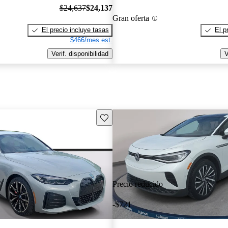
$24,637
$24,137
Gran oferta
El precio incluye tasas
El p
$466/mes est.
Verif. disponibilidad
V
Guarda este Aviso
Precio reducido
-$721