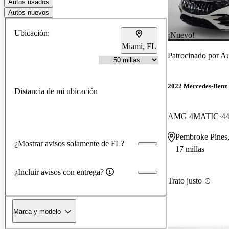
Autos usados
Autos nuevos
Ubicación:
¡Nuevo!
Miami, FL
Patrocinado por
Au
2022 Mercedes-Benz
Distancia de mi ubicación
AMG 4MATIC
44
Pembroke Pines
¿Mostrar avisos solamente de FL?
17 millas
¿Incluir avisos con entrega?
Trato justo
Marca y modelo