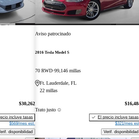
Aviso patrocinado
2016 Tesla Model S
70 RWD
99,146 millas
Ft. Lauderdale, FL
22 millas
$30,262
$16,48
Trato justo
recio incluye tasas
El precio incluye tasas
$569/mes est.
$321/mes est
erif. disponibilidad
Verif. disponibilidad