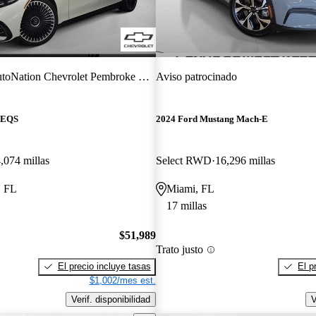
toNation Chevrolet Pembroke Pines
Aviso patrocinado
 EQS
2024 Ford Mustang Mach-E
,074 millas
Select RWD
16,296 millas
, FL
Miami, FL
17 millas
$51,989
Trato justo
El precio incluye tasas
El p
$1,002/mes est.
Verif. disponibilidad
V