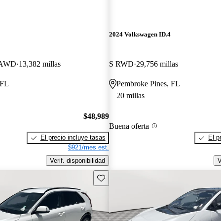
2024 Volkswagen ID.4
 AWD
13,382 millas
S RWD
29,756 millas
 FL
Pembroke Pines, FL
20 millas
$48,989
Buena oferta
El precio incluye tasas
El p
$921/mes est.
Verif. disponibilidad
V
Guarda este Aviso