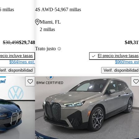
 millas
4S AWD
54,967 millas
Miami, FL
2 millas
$30,498
$29,748
$49,31
Trato justo
recio incluye tasas
El precio incluye tasas
$564/mes est.
$960/mes est
erif. disponibilidad
Verif. disponibilidad
Guarda este Aviso
Gu