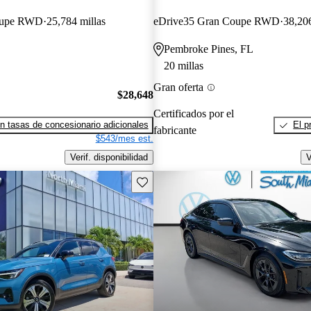
oupe RWD
25,784 millas
eDrive35 Gran Coupe RWD
38,206
Pembroke Pines, FL
20 millas
Gran oferta
$28,648
Certificados por el
n tasas de concesionario adicionales
El p
fabricante
$543/mes est.
Verif. disponibilidad
V
Guarda este Aviso