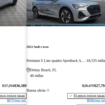
Precio reducido
-$685
2022 Audi e-tron
Premium S Line quattro Sportback AWD
18,535 milla
Delray Beach, FL
46 millas
$37,294
$36,389
$28,479
$27,79
Buena oferta
recio incluye tasas
El precio incluye tasas
$677/mes est.
$536/mes est