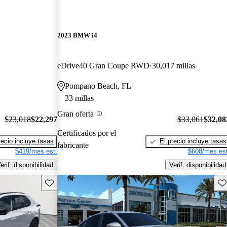
2023 BMW i4
eDrive40 Gran Coupe RWD
30,017 millas
Pompano Beach, FL
33 millas
Gran oferta
$23,018
$22,297
$33,061
$32,08
Certificados por el
recio incluye tasas
El precio incluye tasas
fabricante
$419/mes est.
$608/mes est
erif. disponibilidad
Verif. disponibilidad
Guarda este Aviso
Gu