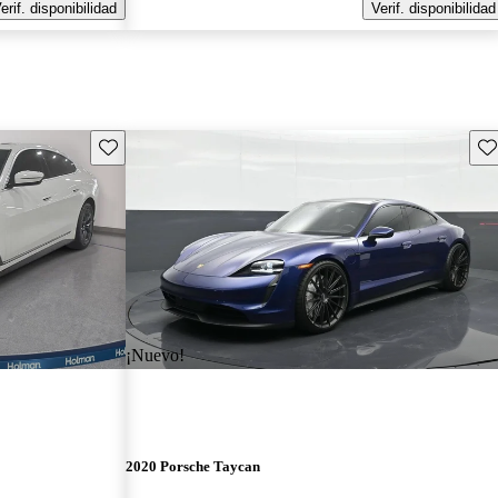
erif. disponibilidad
Verif. disponibilidad
Guarda este Aviso
Gu
¡Nuevo!
2020 Porsche Taycan