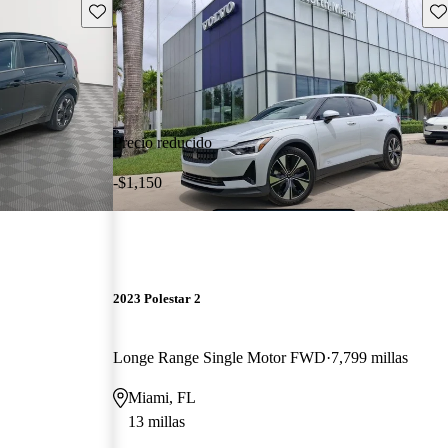
Guarda este Aviso
Gu
Precio reducido
-$1,150
2023 Polestar 2
Longe Range Single Motor FWD
7,799 millas
Miami, FL
13 millas