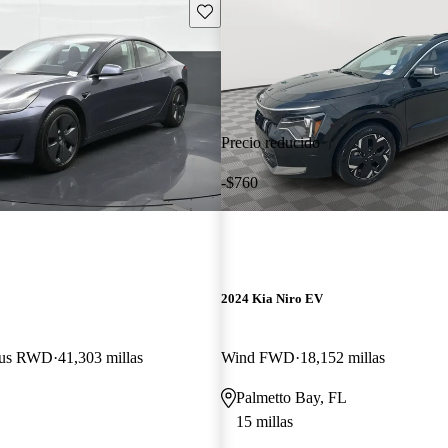
Guarda este Aviso
Precio reducido
-$760
2024 Kia Niro EV
Plus RWD
41,303 millas
Wind FWD
18,152 millas
Palmetto Bay, FL
15 millas