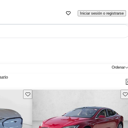
Iniciar sesión o registrarse
Ordenar
nario
Guarda este Aviso
Gu