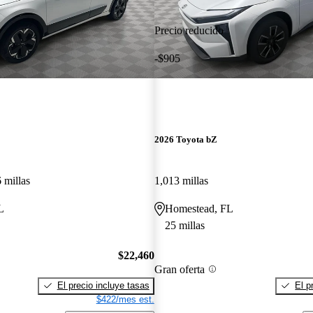
Precio reducido
-$905
2026 Toyota bZ
 millas
1,013 millas
L
Homestead, FL
25 millas
$22,460
Gran oferta
El precio incluye tasas
El p
$422/mes est.