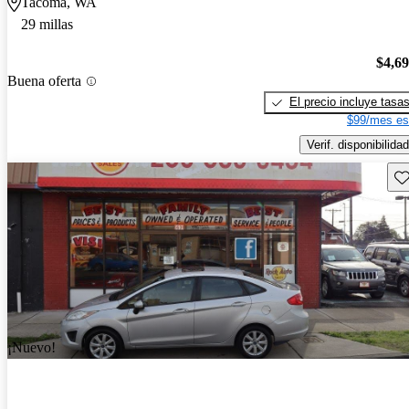
Tacoma, WA
29 millas
$4,6
Buena oferta
El precio incluye tasa
$99/mes es
Verif. disponibilidad
Gu
¡Nuevo!