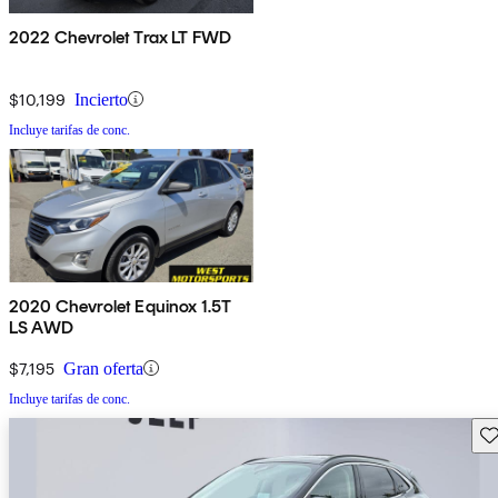
2022 Chevrolet Trax LT FWD
$10,199
Incierto
Incluye tarifas de conc.
2020 Chevrolet Equinox 1.5T
LS AWD
$7,195
Gran oferta
Incluye tarifas de conc.
Gu