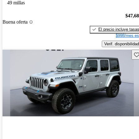
49 millas
$47,6
Buena oferta
El precio incluye tasa
$998/mes es
Verif. disponibilidad
Gu