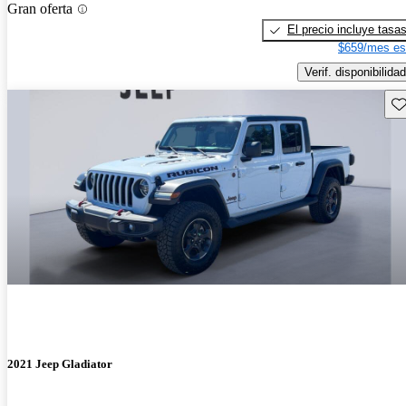
Gran oferta
El precio incluye tasa
$659/mes es
Verif. disponibilidad
Gu
2021 Jeep Gladiator