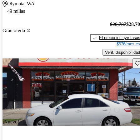
Olympia, WA
49 millas
$29,787
$28,7
Gran oferta
El precio incluye tasa
$576/mes es
Verif. disponibilidad
Gu
¡Nuevo!