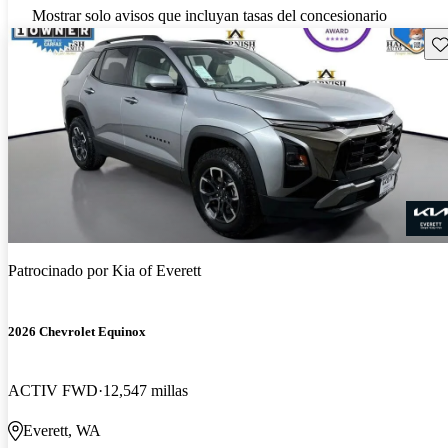
Mostrar solo avisos que incluyan tasas del concesionario
Gu
Patrocinado por
Kia of Everett
2026 Chevrolet Equinox
ACTIV FWD
12,547 millas
Everett, WA