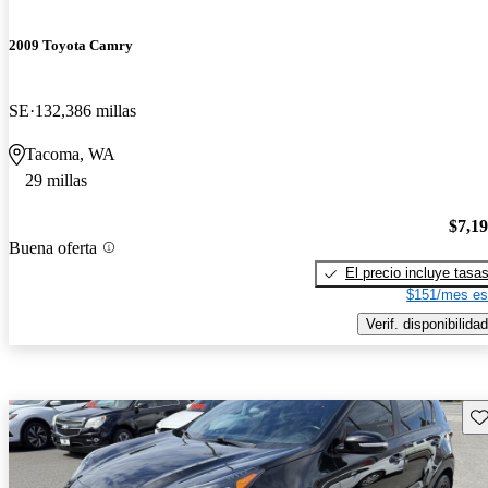
2009 Toyota Camry
SE
132,386 millas
Tacoma, WA
29 millas
$7,1
Buena oferta
El precio incluye tasa
$151/mes es
Verif. disponibilidad
Gu