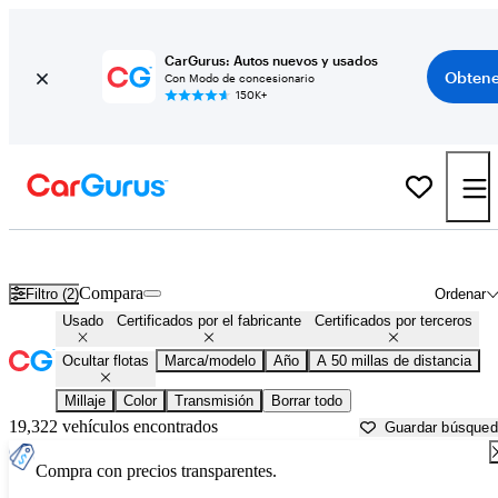
CarGurus: Autos nuevos y usados
Obtene
Con Modo de concesionario
150K+
Autos con citas con el concesionario en venta en
Seattle, WA
Compara
Filtro (2)
Ordenar
Usado
Certificados por el fabricante
Certificados por terceros
Ocultar flotas
Marca/modelo
Año
A 50 millas de distancia
Millaje
Color
Transmisión
Borrar todo
19,322 vehículos encontrados
Guardar búsque
Compra con precios transparentes.