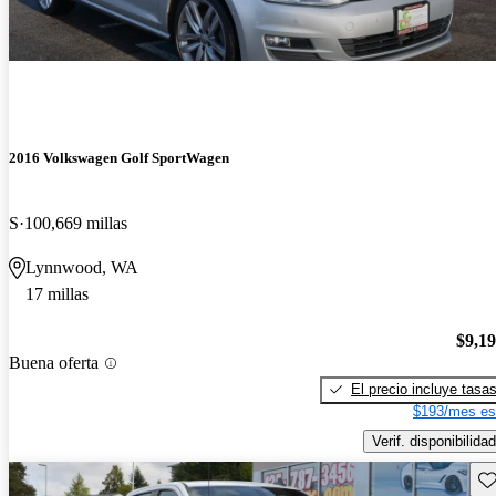
2016 Volkswagen Golf SportWagen
S
100,669 millas
Lynnwood, WA
17 millas
$9,1
Buena oferta
El precio incluye tasa
$193/mes es
Verif. disponibilidad
Gu