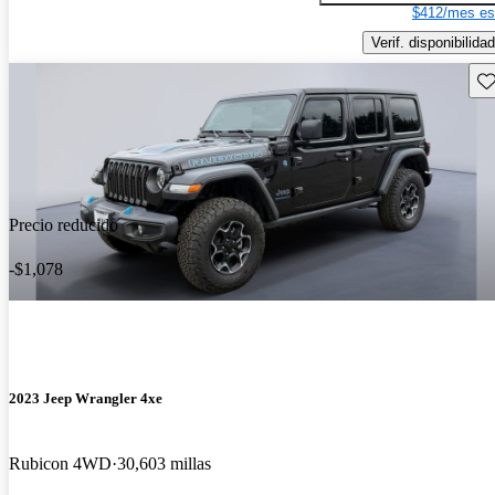
$412/mes es
Verif. disponibilidad
Gu
Precio reducido
-$1,078
2023 Jeep Wrangler 4xe
Rubicon 4WD
30,603 millas