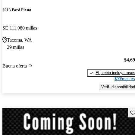
2013 Ford Fiesta
SE
111,080 millas
Tacoma, WA
29 millas
$4,6
Buena oferta
El precio incluye tasa
$99/mes es
Verif. disponibilidad
Gu