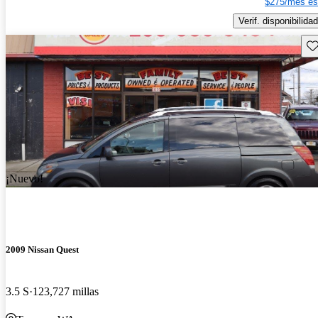
$275/mes es
Verif. disponibilidad
Gu
¡Nuevo!
2009 Nissan Quest
3.5 S
123,727 millas