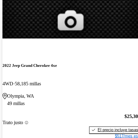
2022 Jeep Grand Cherokee 4xe
4WD
58,185 millas
Olympia, WA
49 millas
$25,3
Trato justo
El precio incluye tasa
$517/mes es