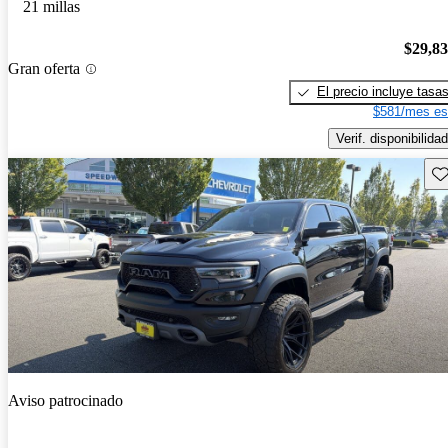
21 millas
$29,8
Gran oferta
El precio incluye tasa
$581/mes es
Verif. disponibilidad
Gu
Aviso patrocinado