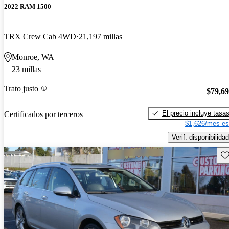
2022 RAM 1500
TRX Crew Cab 4WD
21,197 millas
Monroe, WA
23 millas
Trato justo
$79,6
El precio incluye tasa
Certificados por terceros
$1,626/mes es
Verif. disponibilidad
Gu