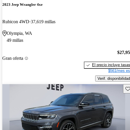
2023 Jeep Wrangler 4xe
Rubicon 4WD
37,619 millas
Olympia, WA
49 millas
$27,9
Gran oferta
El precio incluye tasa
$561/mes es
Verif. disponibilidad
Gu