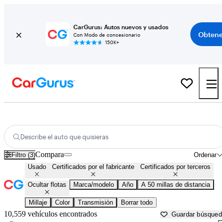
CarGurus: Autos nuevos y usados
Obtene
Con Modo de concesionario
150K+
Autos con financiación en línea en venta en
Anderson, IN
Describe el auto que quisieras
Compara
Filtro (3)
Ordenar
Usado
Certificados por el fabricante
Certificados por terceros
Ocultar flotas
Marca/modelo
Año
A 50 millas de distancia
Millaje
Color
Transmisión
Borrar todo
10,559 vehículos encontrados
Guardar búsque