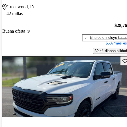
Greenwood, IN
42 millas
$28,7
Buena oferta
El precio incluye tasa
$537/mes es
Verif. disponibilidad
Gu