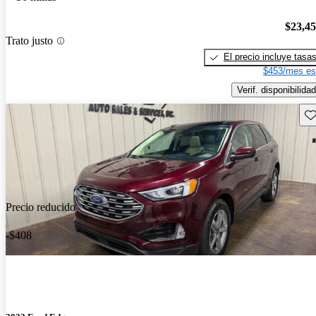
$23,4
Trato justo
El precio incluye tasa
$453/mes es
Verif. disponibilidad
Gu
Precio reducido
-$408