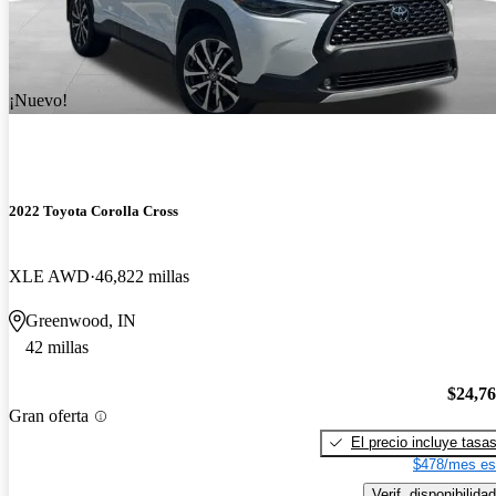
¡Nuevo!
2022 Toyota Corolla Cross
XLE AWD
46,822 millas
Greenwood, IN
42 millas
$24,7
Gran oferta
El precio incluye tasa
$478/mes es
Verif. disponibilidad