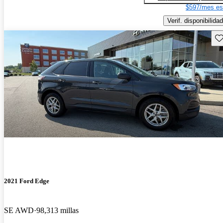
$597/mes es
Verif. disponibilidad
Gu
2021 Ford Edge
SE AWD
98,313 millas