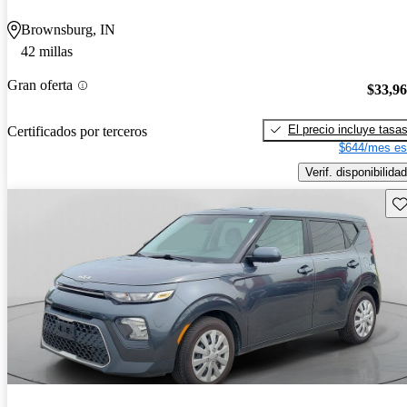
Brownsburg, IN
42 millas
Gran oferta
$33,9
El precio incluye tasa
Certificados por terceros
$644/mes es
Verif. disponibilidad
Gu