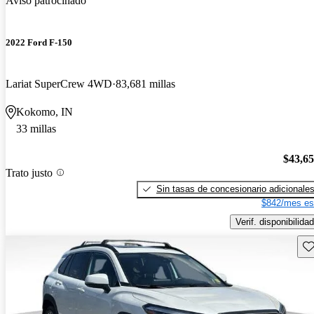
Aviso patrocinado
2022 Ford F-150
Lariat SuperCrew 4WD
83,681 millas
Kokomo, IN
33 millas
$43,6
Trato justo
Sin tasas de concesionario adicionale
$842/mes es
Verif. disponibilidad
Gu