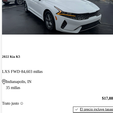
2022 Kia K5
LXS FWD
84,603 millas
Indianapolis, IN
35 millas
$17,8
Trato justo
El precio incluye tasa