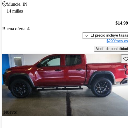
Muncie, IN
14 millas
$14,9
Buena oferta
El precio incluye tasa
$290/mes es
Verif. disponibilidad
Gu
¡Nuevo!