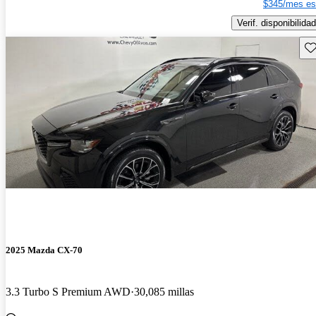
$345/mes es
Verif. disponibilidad
Gu
2025 Mazda CX-70
3.3 Turbo S Premium AWD
30,085 millas