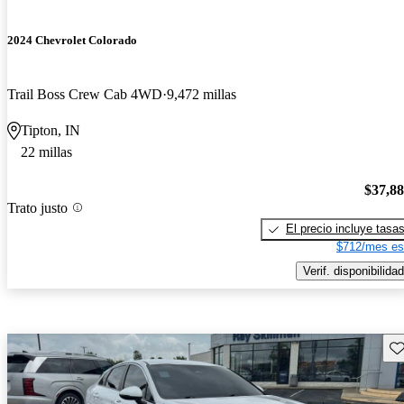
2024 Chevrolet Colorado
Trail Boss Crew Cab 4WD
9,472 millas
Tipton, IN
22 millas
$37,8
Trato justo
El precio incluye tasa
$712/mes es
Verif. disponibilidad
Gu