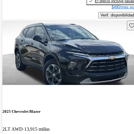
El precio incluye tasa
$490/mes es
Verif. disponibilidad
Gu
2025 Chevrolet Blazer
2LT AWD
13,915 millas