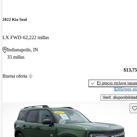
2022 Kia Soul
LX FWD
62,222 millas
Indianapolis, IN
35 millas
$13,7
Buena oferta
El precio incluye tasa
$265/mes es
Verif. disponibilidad
Gu