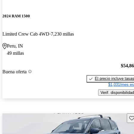
2024 RAM 1500
Limited Crew Cab 4WD
7,230 millas
Peru, IN
49 millas
$54,8
Buena oferta
El precio incluye tasa
$1,031/mes es
Verif. disponibilidad
Gu