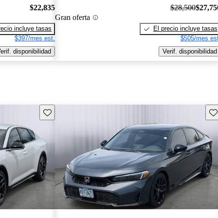
$22,835
$28,500
$27,75
Gran oferta
recio incluye tasas
El precio incluye tasas
$397/mes est.
$505/mes est
erif. disponibilidad
Verif. disponibilidad
Guarda este Aviso
Gu