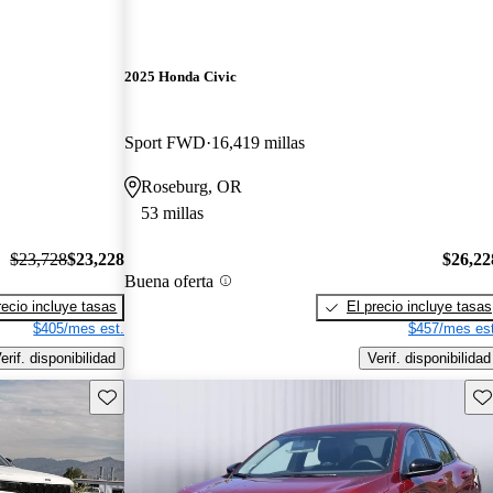
2025 Honda Civic
Sport FWD
16,419 millas
Roseburg, OR
53 millas
$23,728
$23,228
$26,22
Buena oferta
recio incluye tasas
El precio incluye tasas
$405/mes est.
$457/mes est
erif. disponibilidad
Verif. disponibilidad
Guarda este Aviso
Gu