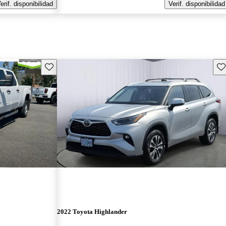
erif. disponibilidad
Verif. disponibilidad
Guarda este Aviso
Gu
2022 Toyota Highlander