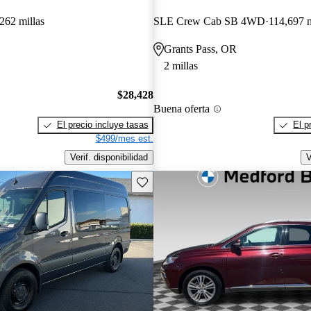
262 millas
SLE Crew Cab SB 4WD
114,697 m
Grants Pass, OR
2 millas
$28,428
Buena oferta
El precio incluye tasas
El p
$499/mes est.
Verif. disponibilidad
V
Guarda este Aviso