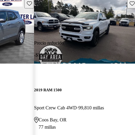
Guarda este Aviso
Gu
Precio reducido
-$750
2019 RAM 1500
Sport Crew Cab 4WD
99,810 millas
Coos Bay, OR
77 millas