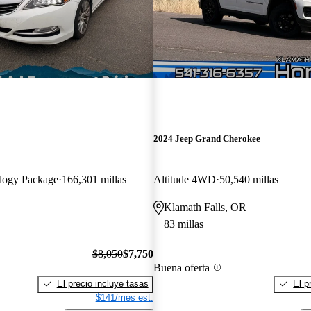
2024 Jeep Grand Cherokee
logy Package
166,301 millas
Altitude 4WD
50,540 millas
Klamath Falls, OR
83 millas
$8,050
$7,750
Buena oferta
El precio incluye tasas
El p
$141/mes est.