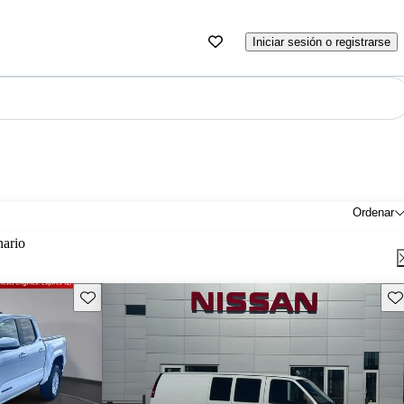
Iniciar sesión o registrarse
Ordenar
nario
Guarda este Aviso
Gu