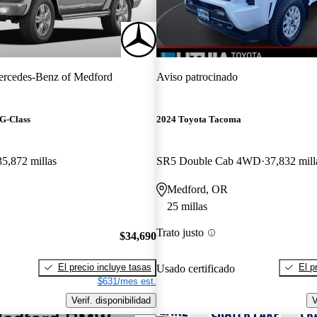
rcedes-Benz of Medford
Aviso patrocinado
G-Class
2024 Toyota Tacoma
35,872 millas
SR5 Double Cab 4WD
37,832 mill
Medford, OR
25 millas
Trato justo
$34,690
El precio incluye tasas
El p
Usado certificado
$631/mes est.
Verif. disponibilidad
V