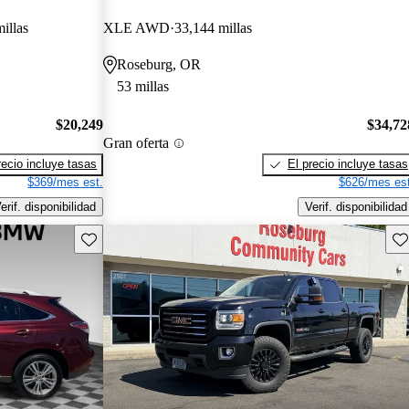
illas
XLE AWD
33,144 millas
Roseburg, OR
53 millas
$20,249
$34,72
Gran oferta
recio incluye tasas
El precio incluye tasas
$369/mes est.
$626/mes est
erif. disponibilidad
Verif. disponibilidad
Guarda este Aviso
Gu