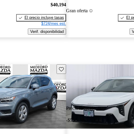
$40,194
Gran oferta
El precio incluye tasas
El p
$724/mes est.
Verif. disponibilidad
V
Guarda este Aviso
Precio reducido
-$500