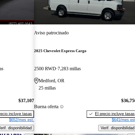
Aviso patrocinado
2025 Chevrolet Express Cargo
as
2500 RWD
7,283 millas
Medford, OR
25 millas
$37,107
$36,75
Buena oferta
recio incluye tasas
El precio incluye tasas
$652/mes est.
$641/mes est
erif. disponibilidad
Verif. disponibilidad