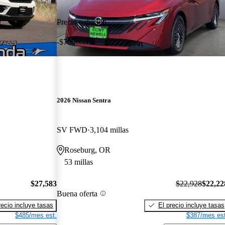
Precio reducido
-$700
2026 Nissan Sentra
SV FWD
3,104 millas
Roseburg, OR
53 millas
$27,583
$22,928
$22,22
Buena oferta
recio incluye tasas
El precio incluye tasas
$485/mes est.
$387/mes est