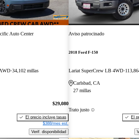
cific Auto Center
Aviso patrocinado
2018 Ford F-150
w AWD
34,102 millas
Lariat SuperCrew LB 4WD
113,86
Carlsbad, CA
27 millas
$29,080
Trato justo
El precio incluye tasas
El p
$388/mes est.
Verif. disponibilidad
V