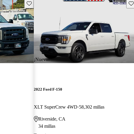
Guarda este Aviso
Gu
¡Nuevo!
2022 Ford F-150
XLT SuperCrew 4WD
58,302 millas
Riverside, CA
34 millas