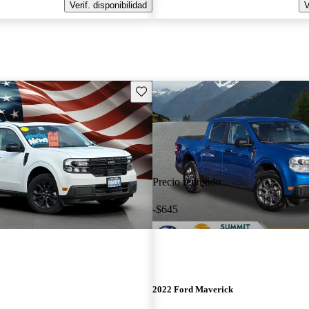
Verif. disponibilidad
V
Guarda este Aviso
Precio reducido
-$645
2022 Ford Maverick