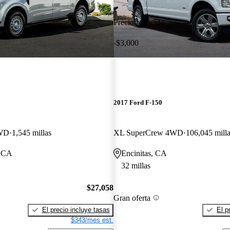
Precio reducido
-$3,000
2017 Ford F-150
AWD
1,545 millas
XL SuperCrew 4WD
106,045 mill
, CA
Encinitas, CA
32 millas
$27,058
Gran oferta
El precio incluye tasas
El p
$343/mes est.