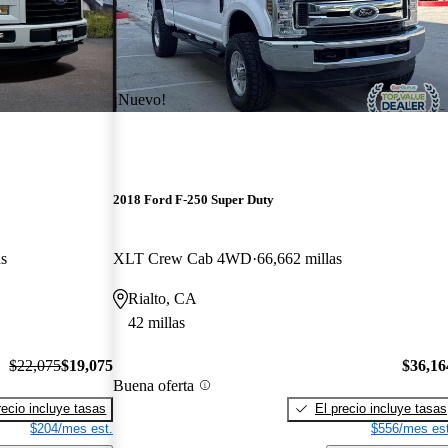
¡Nuevo!
2018 Ford F-250 Super Duty
as
XLT Crew Cab 4WD
66,662 millas
Rialto, CA
42 millas
$22,075
$19,075
$36,16
Buena oferta
recio incluye tasas
El precio incluye tasas
$204/mes est.
$556/mes est