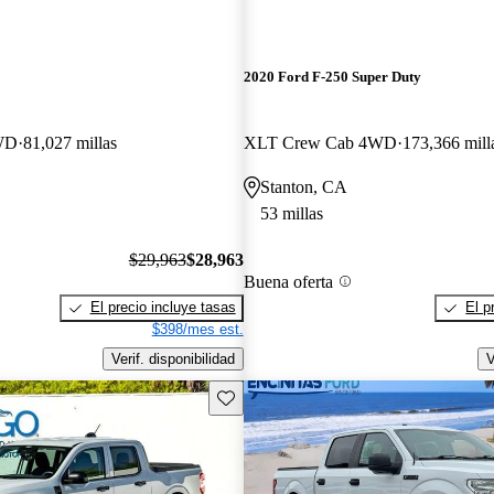
2020 Ford F-250 Super Duty
WD
81,027 millas
XLT Crew Cab 4WD
173,366 mill
Stanton, CA
53 millas
$29,963
$28,963
Buena oferta
El precio incluye tasas
El p
$398/mes est.
Verif. disponibilidad
V
Guarda este Aviso