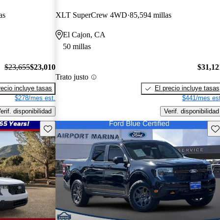
as
XLT SuperCrew 4WD
85,594 millas
El Cajon, CA
50 millas
$23,655
$23,010
$31,12
Trato justo
recio incluye tasas
El precio incluye tasas
$278/mes est.
$441/mes est
erif. disponibilidad
Verif. disponibilidad
Guarda este Aviso
Gu