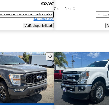
$32,397
Gran oferta
n tasas de concesionario adicionales
El p
$478/mes est.
Verif. disponibilidad
V
Guarda este Aviso