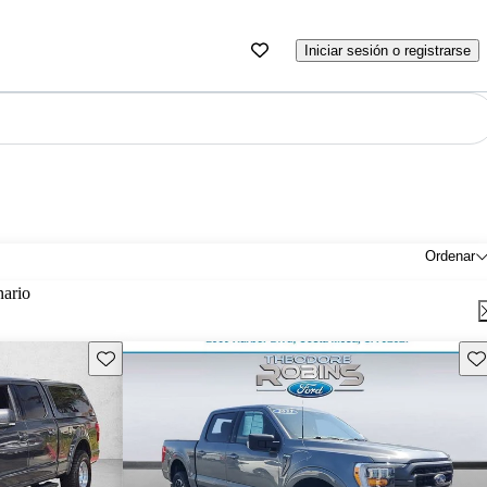
Iniciar sesión o registrarse
Ordenar
nario
Guarda este Aviso
Gu