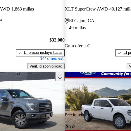
w AWD
1,863 millas
XLT SuperCrew AWD
40,127 mill
CA
El Cajon, CA
49 millas
$32,080
Gran oferta
El precio incluye tasas
El p
$447/mes est.
Verif. disponibilidad
V
Guarda este Aviso
Precio reducido
-$652