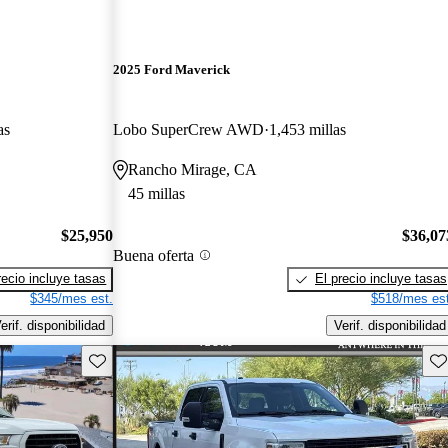
2025 Ford Maverick
as
Lobo SuperCrew AWD
1,453 millas
Rancho Mirage, CA
45 millas
$25,950
$36,07
Buena oferta
recio incluye tasas
El precio incluye tasas
$345/mes est.
$518/mes est
erif. disponibilidad
Verif. disponibilidad
Guarda este Aviso
Gu