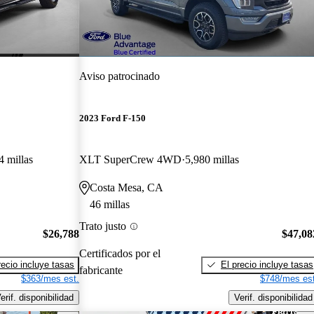
Aviso patrocinado
2023 Ford F-150
4 millas
XLT SuperCrew 4WD
5,980 millas
Costa Mesa, CA
46 millas
Trato justo
$26,788
$47,08
Certificados por el
recio incluye tasas
El precio incluye tasas
fabricante
$363/mes est.
$748/mes est
erif. disponibilidad
Verif. disponibilidad