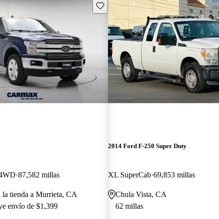
Guarda este Aviso
2014 Ford F-250 Super Duty
w 4WD
87,582 millas
XL SuperCab
69,853 millas
 la tienda a Murrieta, CA
Chula Vista, CA
uye envío de $1,399
62 millas