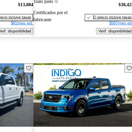
Trato justo
$13,084
$38,42
Certificados por el
recio incluye tasas
El precio incluye tasas
fabricante
$81/mes est.
$587/mes est
erif. disponibilidad
Verif. disponibilidad
Guarda este Aviso
Gu
¡Nuevo!