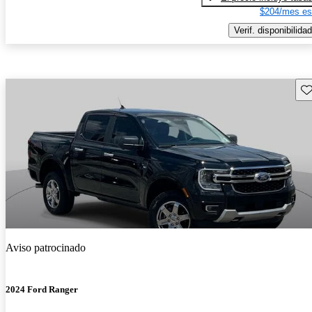
$204/mes es
Verif. disponibilidad
Gu
Aviso patrocinado
2024 Ford Ranger