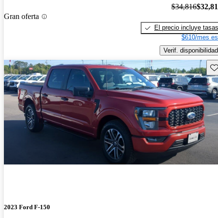
$34,816
$32,8
Gran oferta
El precio incluye tasa
$610/mes es
Verif. disponibilidad
Gu
2023 Ford F-150