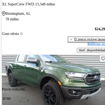
XL SuperCrew FWD
15,548 millas
Birmingham, AL
78 millas
$24,2
Gran oferta
El precio incluye tasa
$440/mes es
Verif. disponibilidad
Gu
Precio reducido
-$788