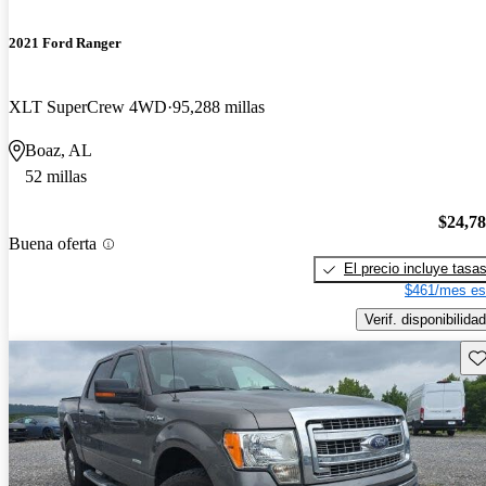
2021 Ford Ranger
XLT SuperCrew 4WD
95,288 millas
Boaz, AL
52 millas
$24,7
Buena oferta
El precio incluye tasa
$461/mes es
Verif. disponibilidad
Gu