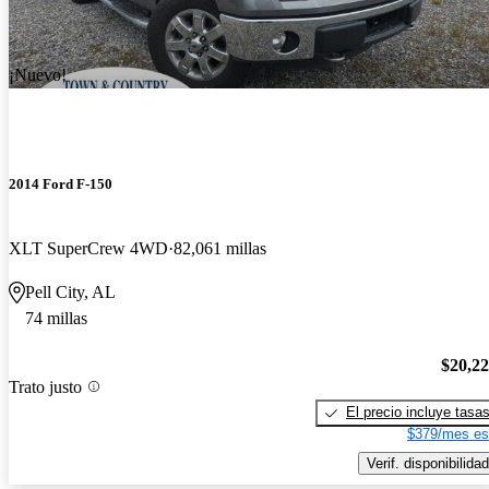
¡Nuevo!
2014 Ford F-150
XLT SuperCrew 4WD
82,061 millas
Pell City, AL
74 millas
$20,2
Trato justo
El precio incluye tasa
$379/mes es
Verif. disponibilidad