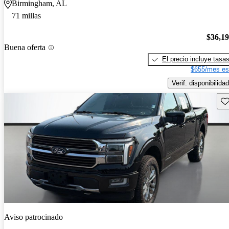
Birmingham, AL
71 millas
$36,1
Buena oferta
El precio incluye tasa
$655/mes es
Verif. disponibilidad
Gu
Aviso patrocinado