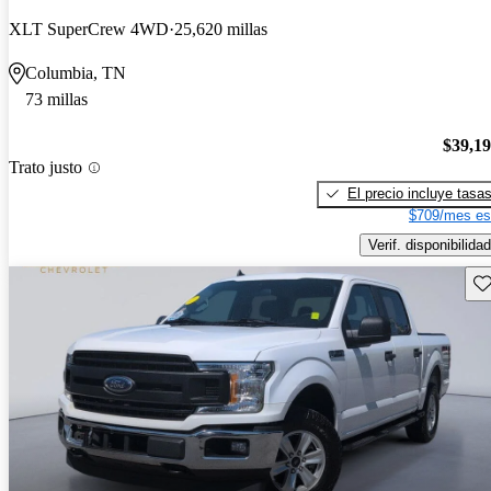
XLT SuperCrew 4WD
25,620 millas
Columbia, TN
73 millas
$39,1
Trato justo
El precio incluye tasa
$709/mes es
Verif. disponibilidad
Gu