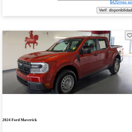
$425/mes es
Verif. disponibilidad
Gu
2024 Ford Maverick