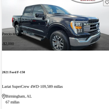
Gu
Precio reducido
-$2,000
2021 Ford F-150
Lariat SuperCrew 4WD
109,589 millas
Birmingham, AL
67 millas