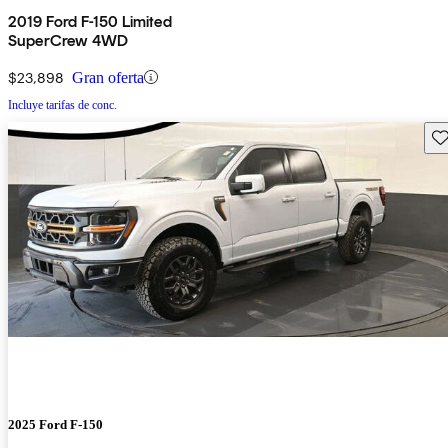
2019 Ford F-150 Limited
SuperCrew 4WD
$23,898
Gran oferta
Incluye tarifas de conc.
Gu
2025 Ford F-150