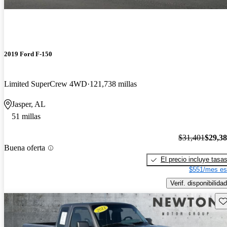
2019 Ford F-150
Limited SuperCrew 4WD
121,738 millas
Jasper, AL
51 millas
$31,401
$29,3
Buena oferta
El precio incluye tasa
$551/mes es
Verif. disponibilidad
Gu