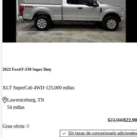
Precio reducido
-$1,000
2022 Ford F-250 Super Duty
XLT SuperCab 4WD
125,000 millas
Lawrenceburg, TN
54 millas
$23,900
$22,9
Gran oferta
Sin tasas de concesionario adicionale