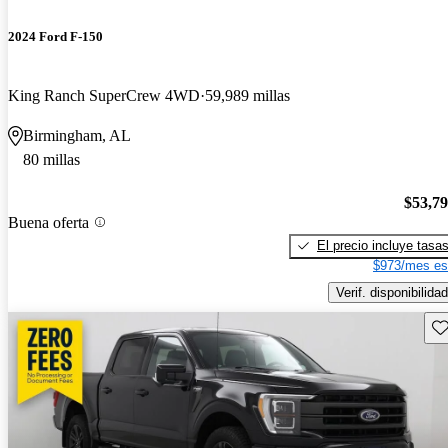
2024 Ford F-150
King Ranch SuperCrew 4WD
59,989 millas
Birmingham, AL
80 millas
$53,7
Buena oferta
El precio incluye tasa
$973/mes es
Verif. disponibilidad
Gu