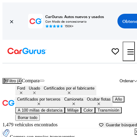
CarGurus: Autos nuevos y usados
Obtene
Con Modo de concesionario
150K+
Camionetas Ford en venta en
Decatur, AL
Compara
Filtro (4)
Ordenar
Ford
Usado
Certificados por el fabricante
Certificados por terceros
Camioneta
Ocultar flotas
Año
A 100 millas de distancia
Millaje
Color
Transmisión
Borrar todo
1,479 vehículos encontrados
Guardar búsque
Compra con precios transparentes.