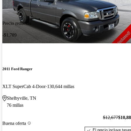
Precio reducido
-$1,789
2011 Ford Ranger
XLT SuperCab 4-Door
130,644 millas
Shelbyville, TN
76 millas
$12,677
$10,8
Buena oferta
El precio incluye tasa