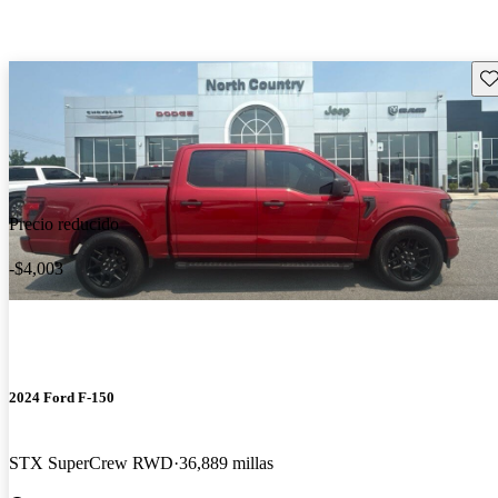
Gu
Precio reducido
-$4,003
2024 Ford F-150
STX SuperCrew RWD
36,889 millas