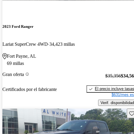
2023 Ford Ranger
Lariat SuperCrew 4WD
34,423 millas
Fort Payne, AL
69 millas
Gran oferta
$35,356
$34,5
El precio incluye tasa
Certificados por el fabricante
$631/mes es
Verif. disponibilidad
Gu