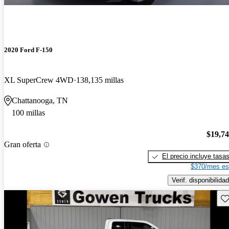
2020 Ford F-150
XL SuperCrew 4WD
138,135 millas
Chattanooga, TN
100 millas
$19,7
Gran oferta
El precio incluye tasa
$370/mes es
Verif. disponibilidad
Gu