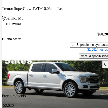
Tremor SuperCrew 4WD
16,064 millas
Saltillo, MS
100 millas
$60,2
Buena oferta
El precio incluye tasa
$1,081/mes es
Verif. disponibilidad
Gu
Precio reducido
-$2,020