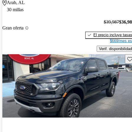
Arab, AL
30 millas
$39,987
$36,9
Gran oferta
El precio incluye tasa
$669/mes es
Verif. disponibilidad
Gu