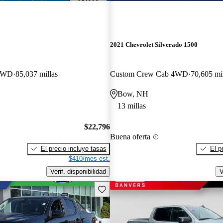
2021 Chevrolet Silverado 1500
 4WD
85,037 millas
Custom Crew Cab 4WD
70,605 mi
Bow, NH
13 millas
$22,796
Buena oferta
El precio incluye tasas
El p
$410/mes est.
Verif. disponibilidad
V
Guarda este Aviso