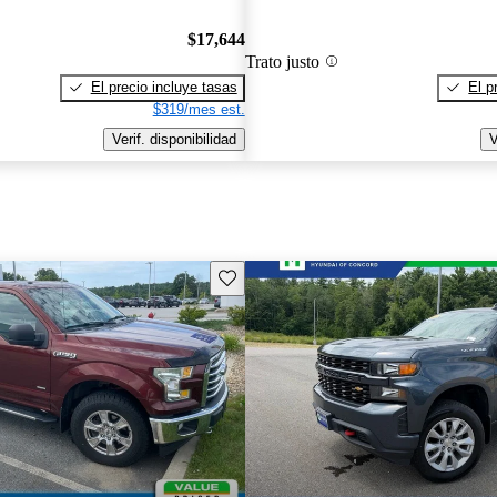
$17,644
Trato justo
El precio incluye tasas
El p
$319/mes est.
Verif. disponibilidad
V
Guarda este Aviso