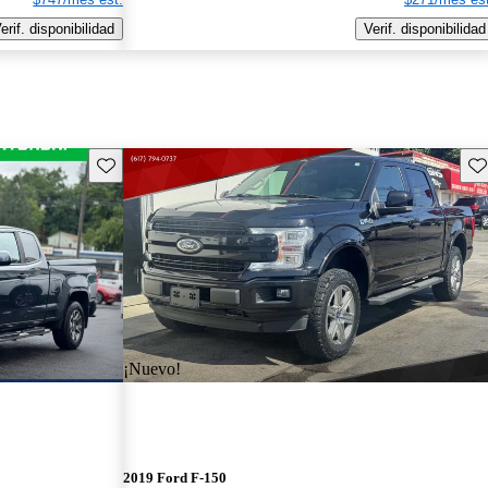
erif. disponibilidad
Verif. disponibilidad
Guarda este Aviso
Gu
¡Nuevo!
2019 Ford F-150