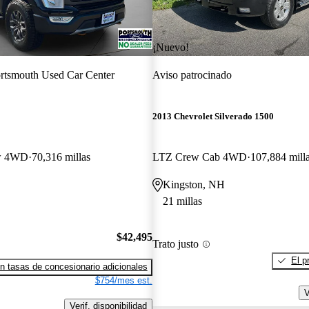
¡Nuevo!
rtsmouth Used Car Center
Aviso patrocinado
2013 Chevrolet Silverado 1500
ew 4WD
70,316 millas
LTZ Crew Cab 4WD
107,884 mill
Kingston, NH
21 millas
$42,495
Trato justo
El p
n tasas de concesionario adicionales
$754/mes est.
V
Verif. disponibilidad