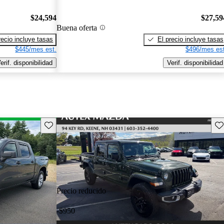
$24,594
$27,59
Buena oferta
recio incluye tasas
El precio incluye tasas
$445/mes est.
$496/mes est
erif. disponibilidad
Verif. disponibilidad
Guarda este Aviso
Gu
Precio reducido
-$950