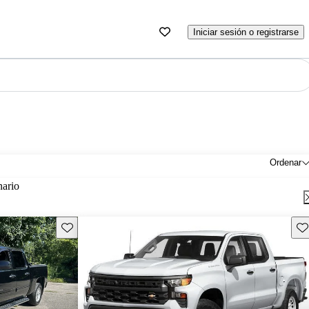
Iniciar sesión o registrarse
Ordenar
nario
Guarda este Aviso
Gu