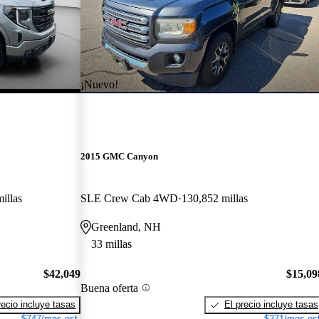
¡Nuevo!
2015 GMC Canyon
illas
SLE Crew Cab 4WD
130,852 millas
Greenland, NH
33 millas
$42,049
$15,09
Buena oferta
recio incluye tasas
El precio incluye tasas
$747/mes est.
$271/mes est