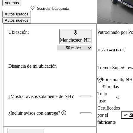
Ver más
Guardar búsqueda
Autos usados
Autos nuevos
Ubicación:
Patrocinado por
Po
Manchester, NH
2022 Ford F-150
Distancia de mi ubicación
Tremor SuperCr
Portsmouth, NH
35 millas
Trato
¿Mostrar avisos solamente de NH?
justo
Certificados
¿Incluir avisos con entrega?
por el
Si
fabricante