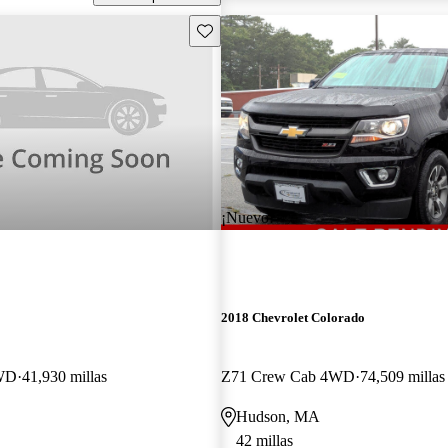
Guarda este Aviso
¡Nuevo!
2018 Chevrolet Colorado
WD
41,930 millas
Z71 Crew Cab 4WD
74,509 millas
Hudson, MA
42 millas