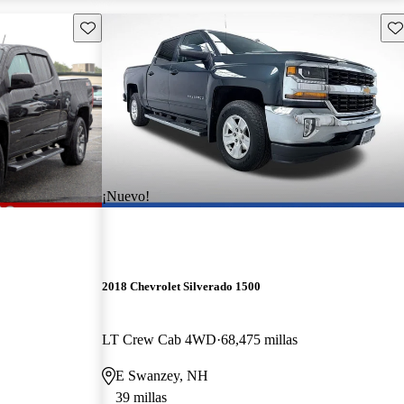
Guarda este Aviso
Gu
¡Nuevo!
2018 Chevrolet Silverado 1500
LT Crew Cab 4WD
68,475 millas
E Swanzey, NH
39 millas