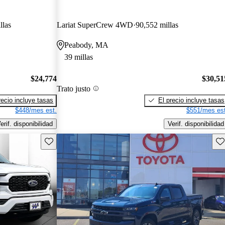
llas
Lariat SuperCrew 4WD
90,552 millas
Peabody, MA
39 millas
$24,774
$30,51
Trato justo
recio incluye tasas
El precio incluye tasas
$448/mes est.
$551/mes est
erif. disponibilidad
Verif. disponibilidad
Guarda este Aviso
Gu