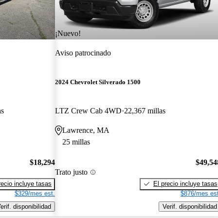
¡Nuevo!
Aviso patrocinado
2024 Chevrolet Silverado 1500
as
LTZ Crew Cab 4WD
22,367 millas
Lawrence, MA
25 millas
$18,294
$49,54
Trato justo
recio incluye tasas
El precio incluye tasas
$329/mes est.
$876/mes est
erif. disponibilidad
Verif. disponibilidad