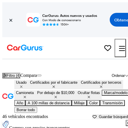
CarGurus: Autos nuevos y usados
Obtene
Con Modo de concesionario
150K+
Camionetas baratas en venta en
Topeka, KS
Compara
Filtro (4)
Ordenar
Usado
Certificados por el fabricante
Certificados por terceros
Camioneta
Por debajo de $10,000
Ocultar flotas
Marca/modelo
Año
A 100 millas de distancia
Millaje
Color
Transmisión
Borrar todo
46 vehículos encontrados
Guardar búsque
Compra con precios transparentes.