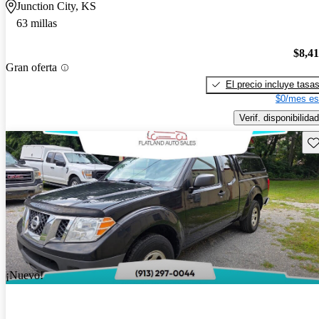
Junction City, KS
63 millas
$8,4
Gran oferta
El precio incluye tasa
$0/mes es
Verif. disponibilidad
Gu
¡Nuevo!