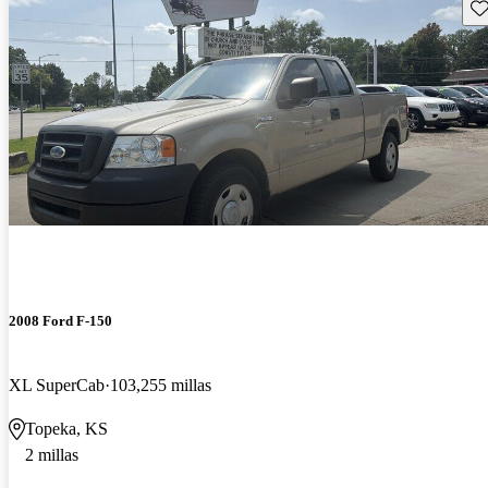
Gu
2008 Ford F-150
XL SuperCab
103,255 millas
Topeka, KS
2 millas