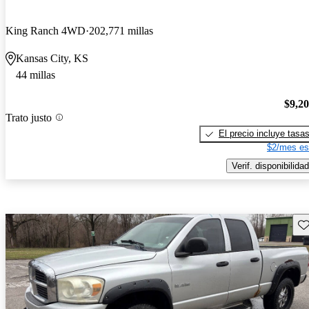
King Ranch 4WD
202,771 millas
Kansas City, KS
44 millas
$9,2
Trato justo
El precio incluye tasa
$2/mes es
Verif. disponibilidad
Gu