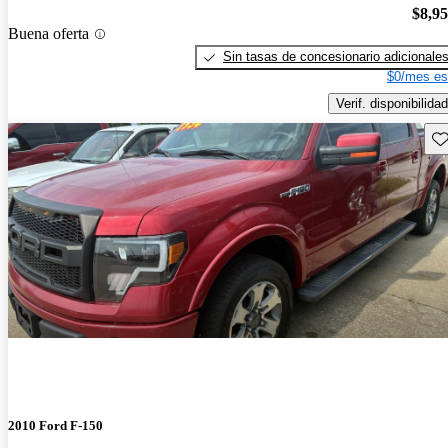
$8,9
Buena oferta
Sin tasas de concesionario adicionale
$0/mes es
Verif. disponibilidad
Gu
2010 Ford F-150