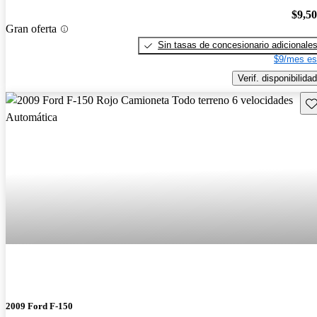
$9,5
Gran oferta
Sin tasas de concesionario adicionale
$9/mes es
Verif. disponibilidad
Gu
2009 Ford F-150