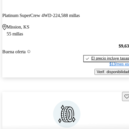
Platinum SuperCrew 4WD
224,588 millas
Mission, KS
55 millas
$9,6
Buena oferta
El precio incluye tasa
$13/mes es
Verif. disponibilidad
Gu