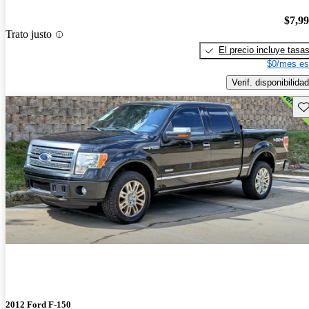
$7,9
Trato justo
El precio incluye tasa
$0/mes es
Verif. disponibilidad
Gu
2012 Ford F-150