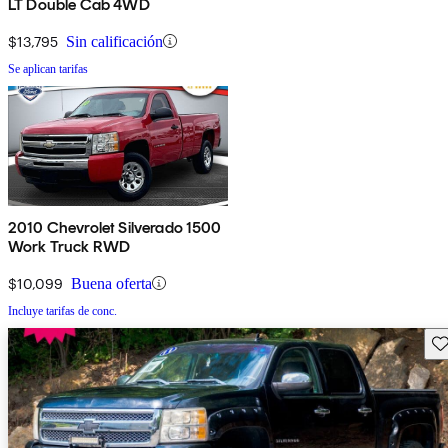
LT Double Cab 4WD
$13,795
Sin calificación
Se aplican tarifas
2010 Chevrolet Silverado 1500
Work Truck RWD
$10,099
Buena oferta
Incluye tarifas de conc.
Gu