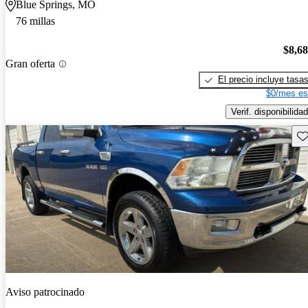
Blue Springs, MO
76 millas
$8,6
Gran oferta
El precio incluye tasa
$0/mes es
Verif. disponibilidad
Gu
Aviso patrocinado