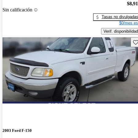
$8,9
Sin calificación
Tasas no divulgada
$0/mes es
Verif. disponibilidad
Gu
2003 Ford F-150