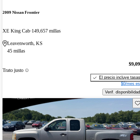
2009 Nissan Frontier
XE King Cab
149,657 millas
Leavenworth, KS
45 millas
$9,0
Trato justo
El precio incluye tasa
$0/mes es
Verif. disponibilidad
Gu