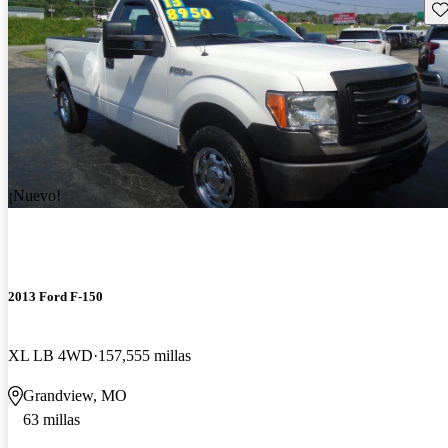
Gu
¡Nuevo!
2013 Ford F-150
XL LB 4WD
157,555 millas
Grandview, MO
63 millas