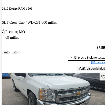
2010 Dodge RAM 1500
SLT Crew Cab 4WD
231,000 millas
Peculiar, MO
69 millas
$7,9
Trato justo
El precio incluye tasa
$0/mes es
Verif. disponibilidad
Gu