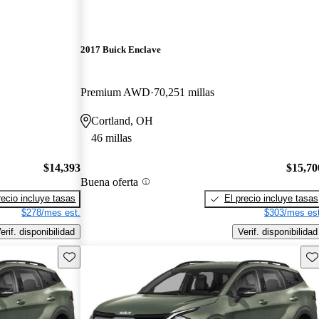
2017 Buick Enclave
Premium AWD
70,251 millas
Cortland, OH
46 millas
$14,393
$15,70
Buena oferta
recio incluye tasas
El precio incluye tasas
$278/mes est.
$303/mes est
erif. disponibilidad
Verif. disponibilidad
Guarda este Aviso
Gu