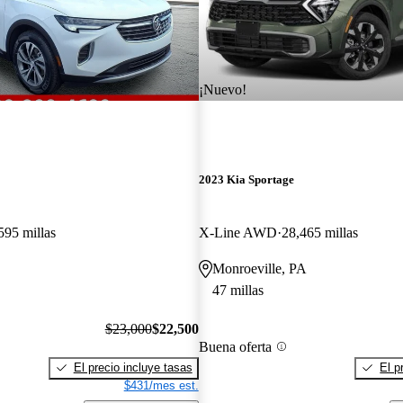
¡Nuevo!
2023 Kia Sportage
595 millas
X-Line AWD
28,465 millas
Monroeville, PA
47 millas
$23,000
$22,500
Buena oferta
El precio incluye tasas
El p
$431/mes est.