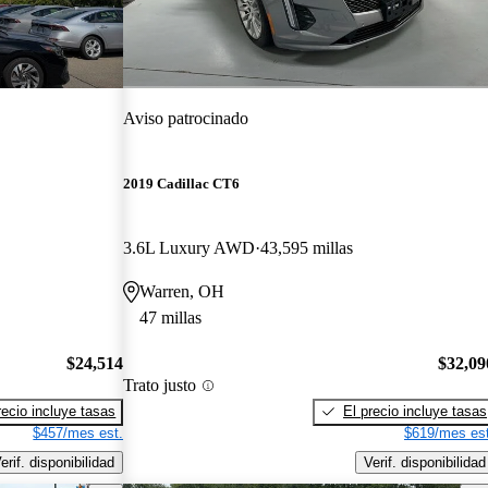
Aviso patrocinado
2019 Cadillac CT6
3.6L Luxury AWD
43,595 millas
Warren, OH
47 millas
$24,514
$32,09
Trato justo
recio incluye tasas
El precio incluye tasas
$457/mes est.
$619/mes est
erif. disponibilidad
Verif. disponibilidad