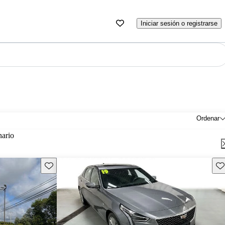
Iniciar sesión o registrarse
Ordenar
nario
Guarda este Aviso
Gu