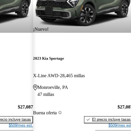
¡Nuevo!
2023 Kia Sportage
X-Line AWD
28,465 millas
Monroeville, PA
47 millas
$27,087
$27,08
Buena oferta
recio incluye tasas
El precio incluye tasas
$509/mes est.
$509/mes est