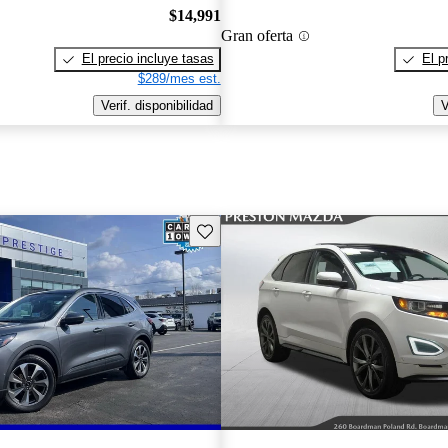
$14,991
Gran oferta
El precio incluye tasas
El p
$289/mes est.
Verif. disponibilidad
V
Guarda este Aviso