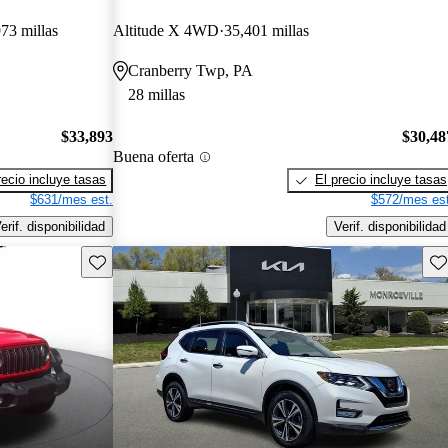
73 millas
Altitude X 4WD
35,401 millas
Cranberry Twp, PA
28 millas
$33,893
$30,48
Buena oferta
recio incluye tasas
El precio incluye tasas
$631/mes est.
$572/mes est
erif. disponibilidad
Verif. disponibilidad
Guarda este Aviso
Gu