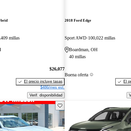
ybrid
2018 Ford Edge
,409 millas
Sport AWD
100,022 millas
H
Boardman, OH
40 millas
$26,077
Buena oferta
El precio incluye tasas
El p
$486/mes est.
Verif. disponibilidad
V
Guarda este Aviso