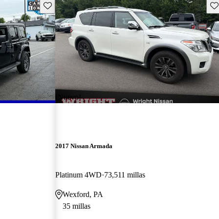
Guarda este Aviso
Gu
¡Nuevo!
2017 Nissan Armada
Platinum 4WD
73,511 millas
Wexford, PA
35 millas