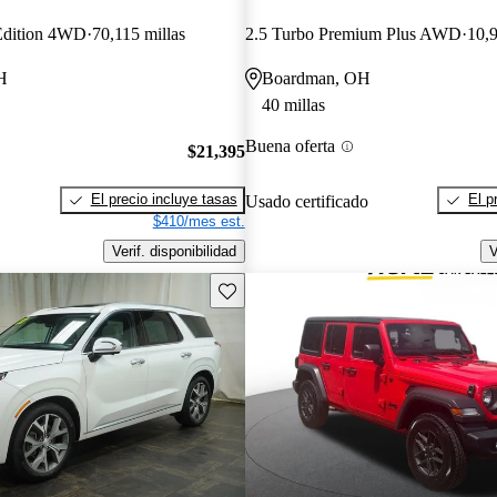
 Edition 4WD
70,115 millas
2.5 Turbo Premium Plus AWD
10,9
H
Boardman, OH
40 millas
Buena oferta
$21,395
El precio incluye tasas
El p
Usado certificado
$410/mes est.
Verif. disponibilidad
V
Guarda este Aviso