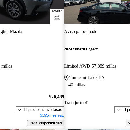
glier Mazda
Aviso patrocinado
2024 Subaru Legacy
 millas
Limited AWD
57,389 millas
Conneaut Lake, PA
40 millas
$20,489
Trato justo
El precio incluye tasas
El p
$395/mes est.
Verif. disponibilidad
V