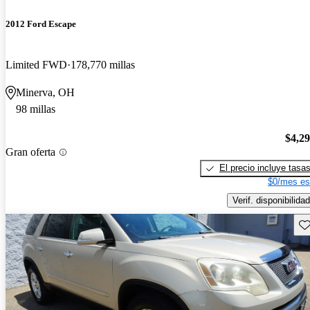
2012 Ford Escape
Limited FWD
178,770 millas
Minerva, OH
98 millas
$4,2
Gran oferta
El precio incluye tasa
$0/mes es
Verif. disponibilidad
Gu