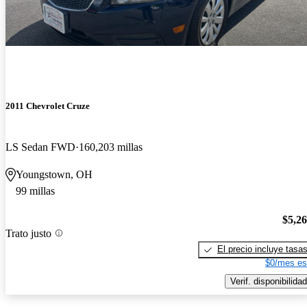
2011 Chevrolet Cruze
LS Sedan FWD
160,203 millas
Youngstown, OH
99 millas
$5,2
Trato justo
El precio incluye tasa
$0/mes es
Verif. disponibilidad