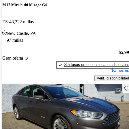
2017 Mitsubishi Mirage G4
ES
48,222 millas
New Castle, PA
97 millas
$5,9
Gran oferta
Sin tasas de concesionario adicionale
$0/mes es
Verif. disponibilidad
Gu