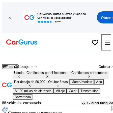
CarGurus: Autos nuevos y usados
Obtene
Con Modo de concesionario
150K+
Autos baratos en venta en
Morgantown, WV
Compara
Filtro (3)
Ordenar
Usado
Certificados por el fabricante
Certificados por terceros
Por debajo de $6,000
Ocultar flotas
Marca/modelo
Año
A 100 millas de distancia
Millaje
Color
Transmisión
Borrar todo
88 vehículos encontrados
Guardar búsque
Compra con precios transparentes.