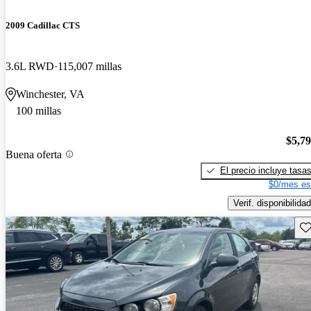
2009 Cadillac CTS
3.6L RWD
115,007 millas
Winchester, VA
100 millas
$5,7
Buena oferta
El precio incluye tasa
$0/mes es
Verif. disponibilidad
Gu