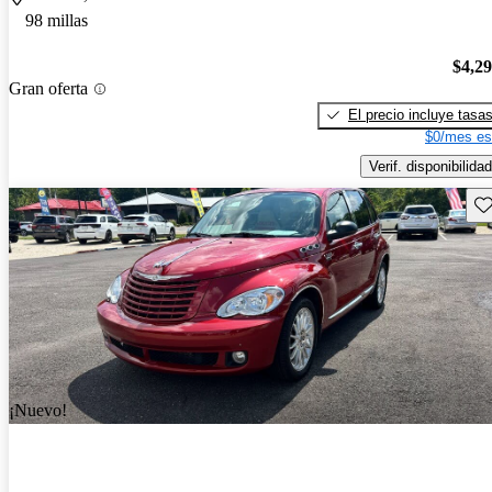
98 millas
$4,2
Gran oferta
El precio incluye tasa
$0/mes es
Verif. disponibilidad
Gu
¡Nuevo!