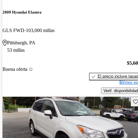
2009 Hyundai Elantra
GLS FWD
103,000 millas
Pittsburgh, PA
53 millas
$5,6
Buena oferta
El precio incluye tasa
$0/mes es
Verif. disponibilidad
Gu