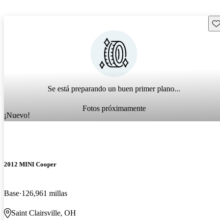
Gu
Se está preparando un buen primer plano...
Fotos próximamente
¡Nuevo!
2012 MINI Cooper
Base
126,961 millas
Saint Clairsville, OH