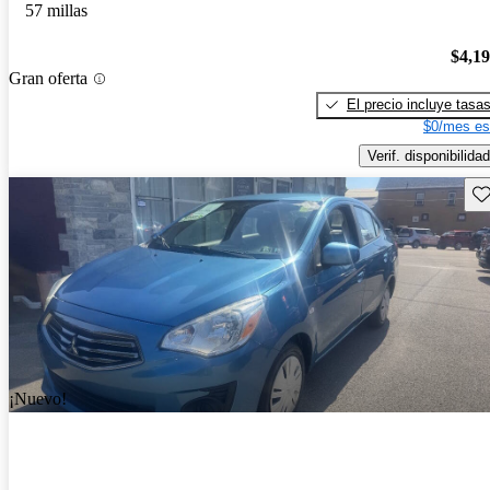
57 millas
$4,1
Gran oferta
El precio incluye tasa
$0/mes es
Verif. disponibilidad
Gu
¡Nuevo!