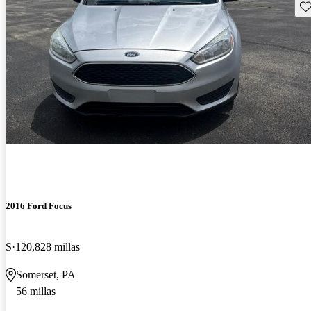
Gu
2016 Ford Focus
S
120,828 millas
Somerset, PA
56 millas