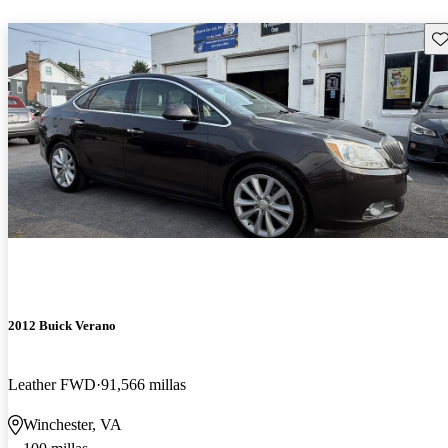
Gu
2012 Buick Verano
Leather FWD
91,566 millas
Winchester, VA