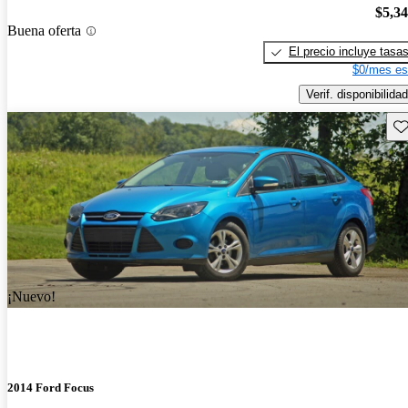
$5,3
Buena oferta
El precio incluye tasa
$0/mes es
Verif. disponibilidad
Gu
¡Nuevo!
2014 Ford Focus