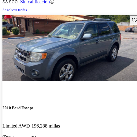
$3,900
Sin calificación
Se aplican tarifas
Gu
2010 Ford Escape
Limited AWD
196,288 millas