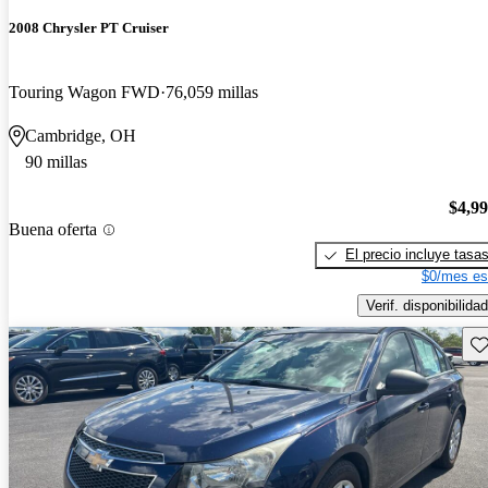
2008 Chrysler PT Cruiser
Touring Wagon FWD
76,059 millas
Cambridge, OH
90 millas
$4,9
Buena oferta
El precio incluye tasa
$0/mes es
Verif. disponibilidad
Gu