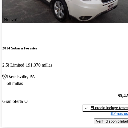
¡Nuevo!
2014 Subaru Forester
2.5i Limited
191,070 millas
Davidsville, PA
68 millas
$5,4
Gran oferta
El precio incluye tasa
$0/mes es
Verif. disponibilidad