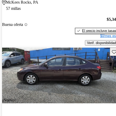
McKees Rocks, PA
57 millas
$5,3
Buena oferta
El precio incluye tasa
$0/mes es
Verif. disponibilidad
Gu
¡Nuevo!