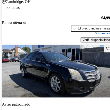
Cambridge, OH
90 millas
$4,9
Buena oferta
El precio incluye tasa
$0/mes es
Verif. disponibilidad
Gu
Aviso patrocinado