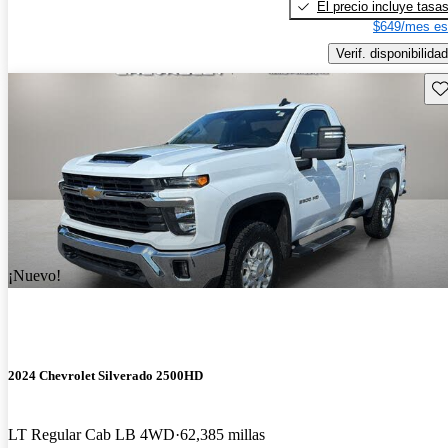
El precio incluye tasa
$649/mes es
Verif. disponibilidad
Gu
¡Nuevo!
2024 Chevrolet Silverado 2500HD
LT Regular Cab LB 4WD
62,385 millas