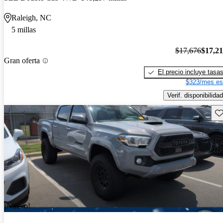
Raleigh, NC
5 millas
$17,676
$17,2
Gran oferta
El precio incluye tasa
$323/mes es
Verif. disponibilidad
Gu
¡Nuevo!