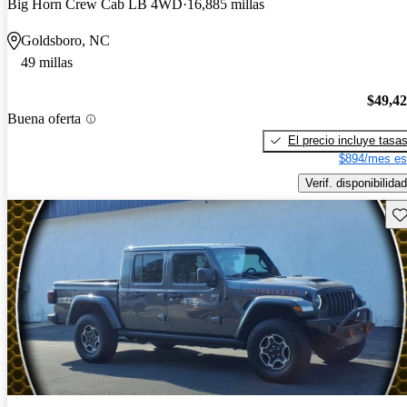
Big Horn Crew Cab LB 4WD
16,885 millas
Goldsboro, NC
49 millas
$49,4
Buena oferta
El precio incluye tasa
$894/mes es
Verif. disponibilidad
Gu