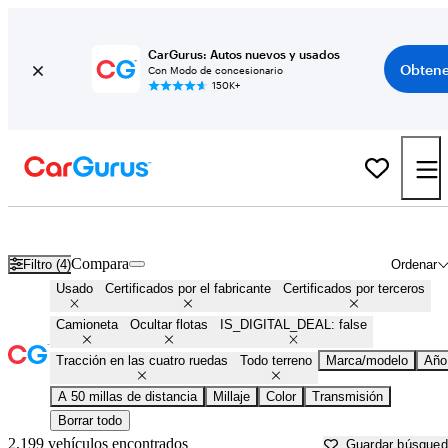
CarGurus: Autos nuevos y usados
Obtene
Con Modo de concesionario
150K+
Camionetas 4X4 en venta en
Raleigh, NC
Compara
Filtro (4)
Ordenar
Usado
Certificados por el fabricante
Certificados por terceros
Camioneta
Ocultar flotas
IS_DIGITAL_DEAL: false
Tracción en las cuatro ruedas
Todo terreno
Marca/modelo
Año
A 50 millas de distancia
Millaje
Color
Transmisión
Borrar todo
2,199 vehículos encontrados
Guardar búsque