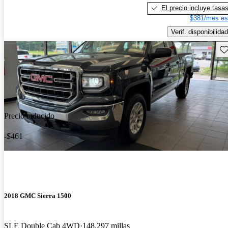
El precio incluye tasa
$381/mes es
Verif. disponibilidad
Gu
Precio reducido
-$461
2018 GMC Sierra 1500
SLE Double Cab 4WD
148,297 millas