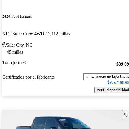
2024 Ford Ranger
XLT SuperCrew 4WD
12,112 millas
Siler City, NC
45 millas
Trato justo
$39,0
El precio incluye tasa
Certificados por el fabricante
$707/mes es
Verif. disponibilidad
Gu