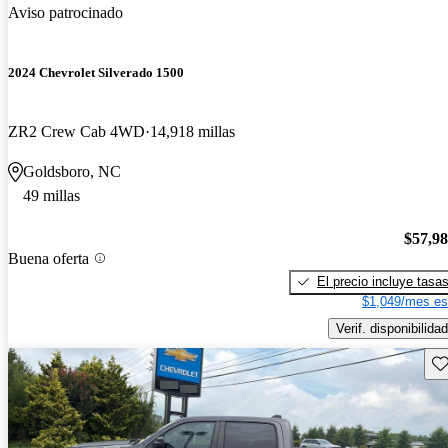
Aviso patrocinado
2024 Chevrolet Silverado 1500
ZR2 Crew Cab 4WD
14,918 millas
Goldsboro, NC
49 millas
$57,9
Buena oferta
El precio incluye tasa
$1,049/mes es
Verif. disponibilidad
Gu