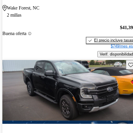
Wake Forest, NC
2 millas
$41,3
Buena oferta
El precio incluye tasa
$749/mes es
Verif. disponibilidad
Gu