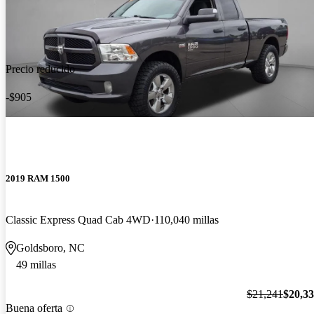
Precio reducido
-$905
2019 RAM 1500
Classic Express Quad Cab 4WD
110,040 millas
Goldsboro, NC
49 millas
$21,241
$20,3
Buena oferta