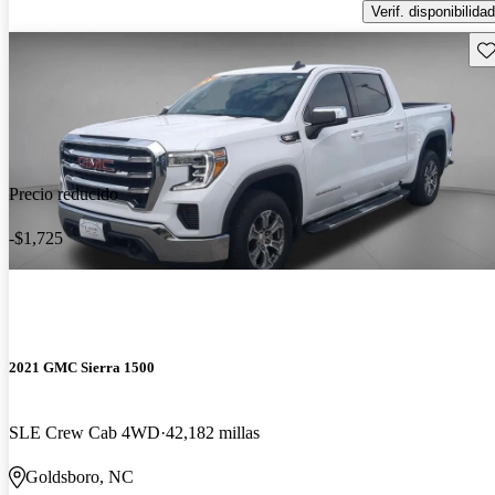
Verif. disponibilidad
Gu
Precio reducido
-$1,725
2021 GMC Sierra 1500
SLE Crew Cab 4WD
42,182 millas
Goldsboro, NC