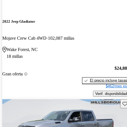
2022 Jeep Gladiator
Mojave Crew Cab 4WD
102,087 millas
Wake Forest, NC
18 millas
$24,8
Gran oferta
El precio incluye tasa
$462/mes es
Verif. disponibilidad
Gu