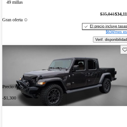
49 millas
$35,841
$34,1
Gran oferta
El precio incluye tasa
$634/mes es
Verif. disponibilidad
Gu
Precio reducido
-$1,300