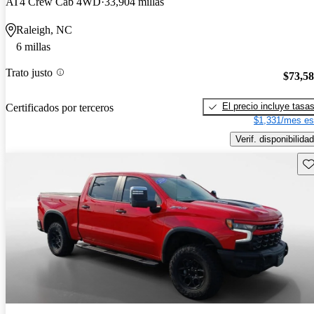
AT4 Crew Cab 4WD
33,904 millas
Raleigh, NC
6 millas
Trato justo
$73,5
El precio incluye tasa
Certificados por terceros
$1,331/mes es
Verif. disponibilidad
Gu