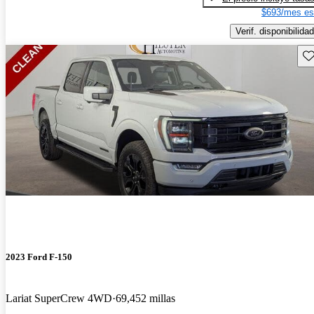
$693/mes es
Verif. disponibilidad
Gu
2023 Ford F-150
Lariat SuperCrew 4WD
69,452 millas