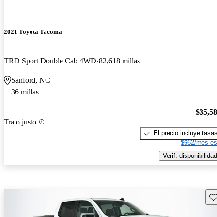
2021 Toyota Tacoma
TRD Sport Double Cab 4WD
82,618 millas
Sanford, NC
36 millas
$35,5
Trato justo
El precio incluye tasa
$662/mes es
Verif. disponibilidad
Gu