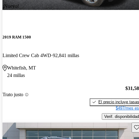
¡Nuevo!
2019 RAM 1500
Limited Crew Cab 4WD
92,841 millas
Whitefish, MT
24 millas
$31,5
Trato justo
El precio incluye tasa
$497/mes es
Verif. disponibilidad
Gu