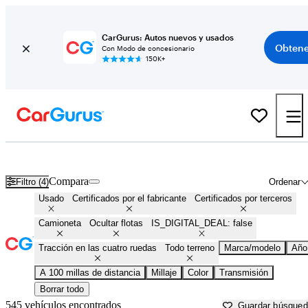
CarGurus: Autos nuevos y usados
Obtene
Con Modo de concesionario
150K+
Camionetas 4X4 en venta en
Kalispell, MT
Compara
Filtro (4)
Ordenar
Usado
Certificados por el fabricante
Certificados por terceros
Camioneta
Ocultar flotas
IS_DIGITAL_DEAL: false
Tracción en las cuatro ruedas
Todo terreno
Marca/modelo
Año
A 100 millas de distancia
Millaje
Color
Transmisión
Borrar todo
545 vehículos encontrados
Guardar búsque