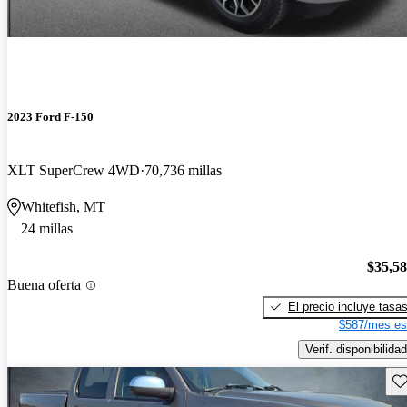
2023 Ford F-150
XLT SuperCrew 4WD
70,736 millas
Whitefish, MT
24 millas
$35,5
Buena oferta
El precio incluye tasa
$587/mes es
Verif. disponibilidad
Gu