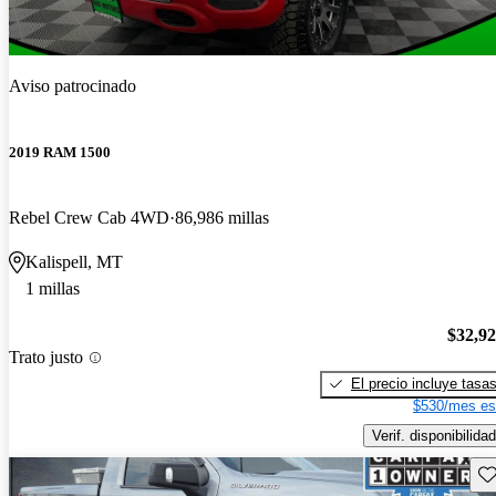
Aviso patrocinado
2019 RAM 1500
Rebel Crew Cab 4WD
86,986 millas
Kalispell, MT
1 millas
$32,9
Trato justo
El precio incluye tasa
$530/mes es
Verif. disponibilidad
Gu