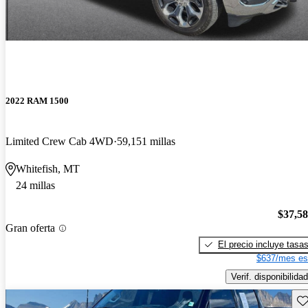
2022 RAM 1500
Limited Crew Cab 4WD
59,151 millas
Whitefish, MT
24 millas
$37,5
Gran oferta
El precio incluye tasa
$637/mes es
Verif. disponibilidad
Gu