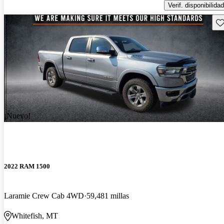
Verif. disponibilidad
Gu
¡Nuevo!
2022 RAM 1500
Laramie Crew Cab 4WD
59,481 millas
Whitefish, MT