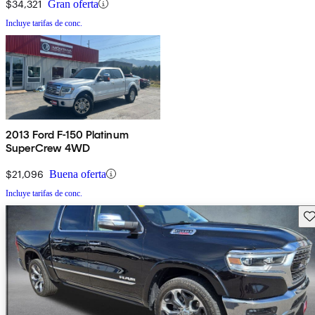
$34,321
Gran oferta
Incluye tarifas de conc.
2013 Ford F-150 Platinum
SuperCrew 4WD
$21,096
Buena oferta
Incluye tarifas de conc.
Gu