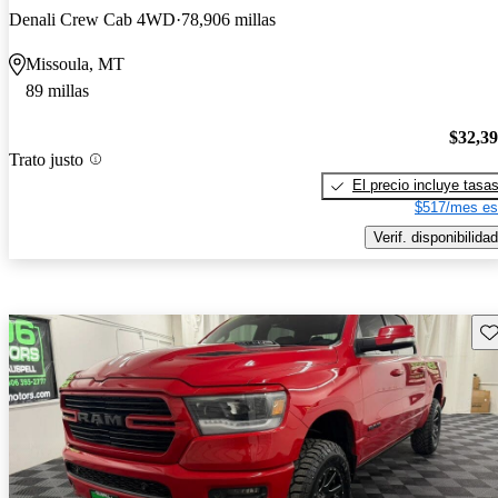
Denali Crew Cab 4WD
78,906 millas
Missoula, MT
89 millas
$32,3
Trato justo
El precio incluye tasa
$517/mes es
Verif. disponibilidad
Gu