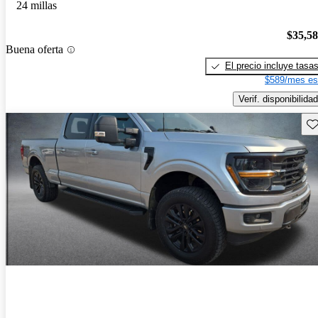
24 millas
$35,5
Buena oferta
El precio incluye tasa
$589/mes es
Verif. disponibilidad
Gu