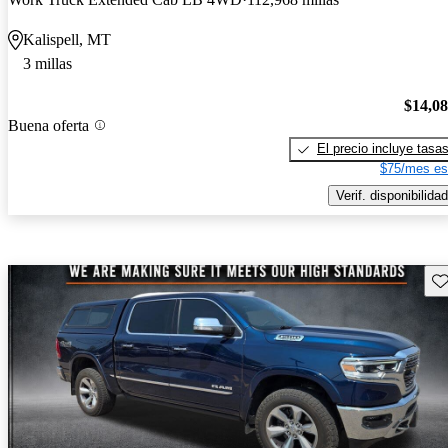
Kalispell, MT
3 millas
$14,0
Buena oferta
El precio incluye tasa
$75/mes es
Verif. disponibilidad
Gu