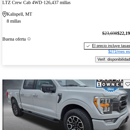
LTZ Crew Cab 4WD
126,437 millas
Kalispell, MT
8 millas
$23,698
$22,1
Buena oferta
El precio incluye tasa
$271/mes es
Verif. disponibilidad
Gu