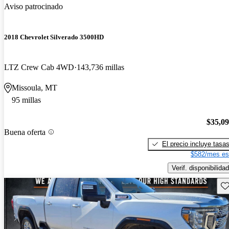
Aviso patrocinado
2018 Chevrolet Silverado 3500HD
LTZ Crew Cab 4WD
143,736 millas
Missoula, MT
95 millas
$35,0
Buena oferta
El precio incluye tasa
$582/mes es
Verif. disponibilidad
Gu