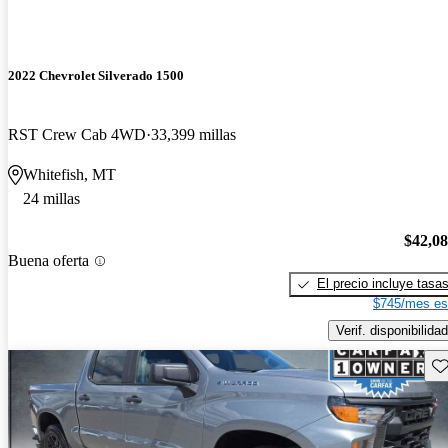
2022 Chevrolet Silverado 1500
RST Crew Cab 4WD
33,399 millas
Whitefish, MT
24 millas
$42,0
Buena oferta
El precio incluye tasa
$745/mes es
Verif. disponibilidad
Gu