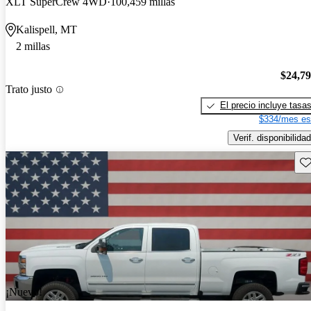
XLT SuperCrew 4WD
100,459 millas
Kalispell, MT
2 millas
$24,7
Trato justo
El precio incluye tasa
$334/mes es
Verif. disponibilidad
Gu
¡Nuevo!