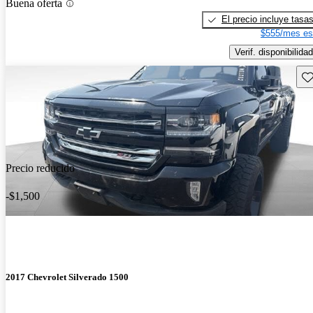
Buena oferta
El precio incluye tasa
$555/mes es
Verif. disponibilidad
Gu
Precio reducido
-$1,500
2017 Chevrolet Silverado 1500