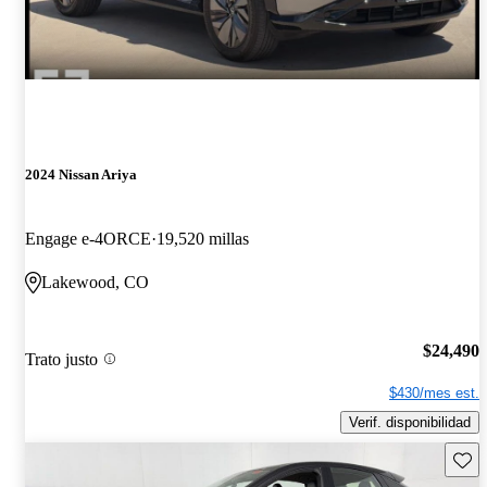
2024 Nissan Ariya
Engage e-4ORCE
19,520 millas
Lakewood, CO
$24,490
Trato justo
$430/mes est.
Verif. disponibilidad
Guard