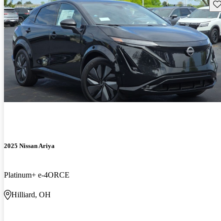
Gu
2025 Nissan Ariya
Platinum+ e-4ORCE
Hilliard, OH