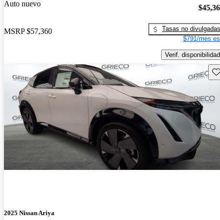
Auto nuevo
$45,3
Tasas no divulgada
MSRP
$57,360
$791/mes es
Verif. disponibilidad
Gu
2025 Nissan Ariya