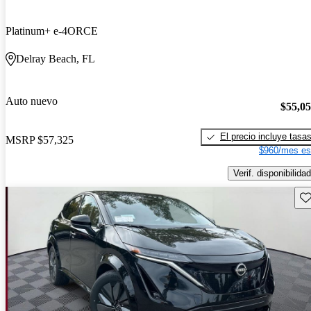
Platinum+ e-4ORCE
Delray Beach, FL
Auto nuevo
$55,0
El precio incluye tasa
MSRP
$57,325
$960/mes es
Verif. disponibilidad
Gu