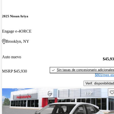
2025 Nissan Ariya
Engage e-4ORCE
Brooklyn, NY
Auto nuevo
$45,9
Sin tasas de concesionario adicionale
MSRP
$45,930
$801/mes es
Verif. disponibilidad
Gu