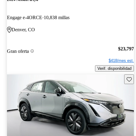
Engage e-4ORCE
10,838 millas
Denver, CO
$23,797
Gran oferta
$418/mes est.
Verif. disponibilidad
Guard