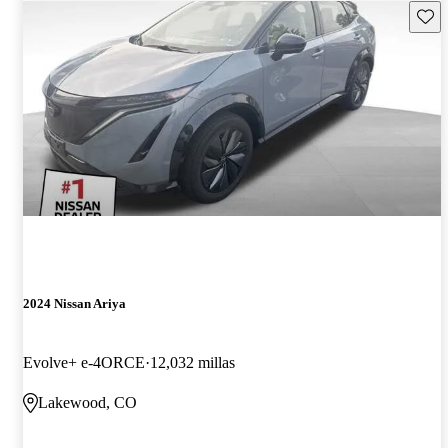
Guard
2024 Nissan Ariya
Evolve+ e-4ORCE
12,032 millas
Lakewood, CO