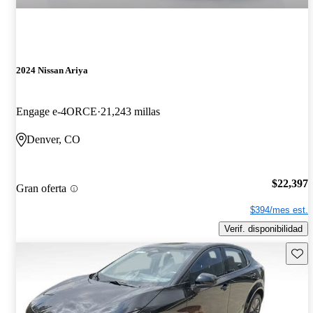
2024 Nissan Ariya
Engage e-4ORCE
21,243 millas
Denver, CO
$22,397
Gran oferta
$394/mes est.
Verif. disponibilidad
Guard