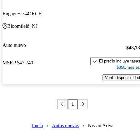
Engage+ e-4ORCE
Bloomfield, NJ
Auto nuevo
$48,7
El precio incluye tasa
MSRP
$47,740
$850/mes es
Verif. disponibilidad
1
Inicio
/
Autos nuevos
/
Nissan Ariya