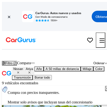
CarGurus: Autos nuevos y usados
Obtene
Con Modo de concesionario
150K+
2026 Nissan Ariya nuevos en venta en todo el país
Compara
Filtro (2)
Ordenar
Nissan
Ariya
Año
A 50 millas de distancia
Millaje
Color
Transmisión
Borrar todo
9 vehículos encontrados
Compra con precios transparentes.
Mostrar solo avisos que incluyan tasas del concesionario