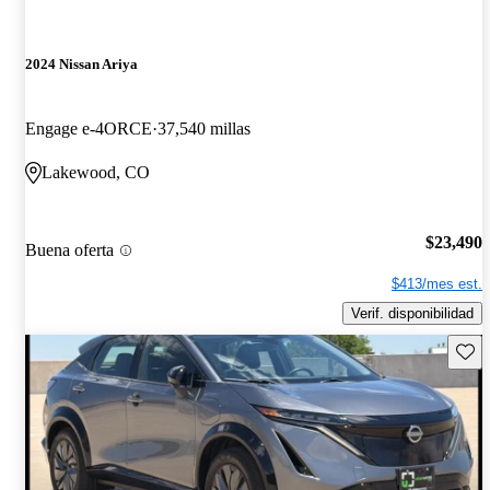
2024 Nissan Ariya
Engage e-4ORCE
37,540 millas
Lakewood, CO
$23,490
Buena oferta
$413/mes est.
Verif. disponibilidad
Guard