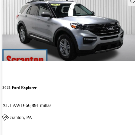
Gu
2021 Ford Explorer
XLT AWD
66,891 millas
Scranton, PA