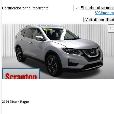
El precio incluye tasa
Certificados por el fabricante
$903/mes es
Verif. disponibilidad
Gu
2020 Nissan Rogue