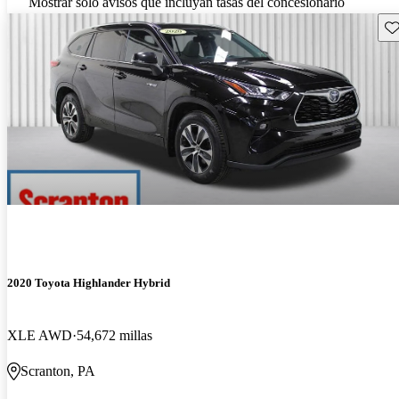
Mostrar solo avisos que incluyan tasas del concesionario
Gu
2020 Toyota Highlander Hybrid
XLE AWD
54,672 millas
Scranton, PA