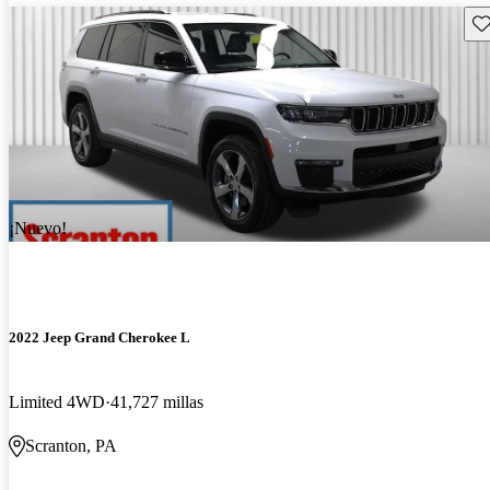
Gu
¡Nuevo!
2022 Jeep Grand Cherokee L
Limited 4WD
41,727 millas
Scranton, PA