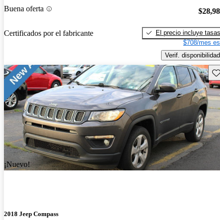
Buena oferta
$28,9
El precio incluye tasa
Certificados por el fabricante
$708/mes es
Verif. disponibilidad
Gu
¡Nuevo!
2018 Jeep Compass