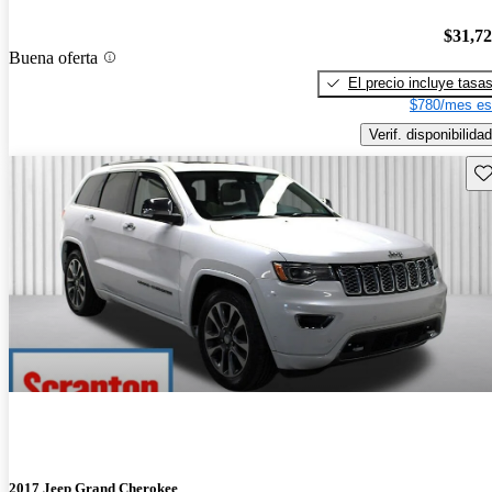
$31,7
Buena oferta
El precio incluye tasa
$780/mes es
Verif. disponibilidad
Gu
2017 Jeep Grand Cherokee