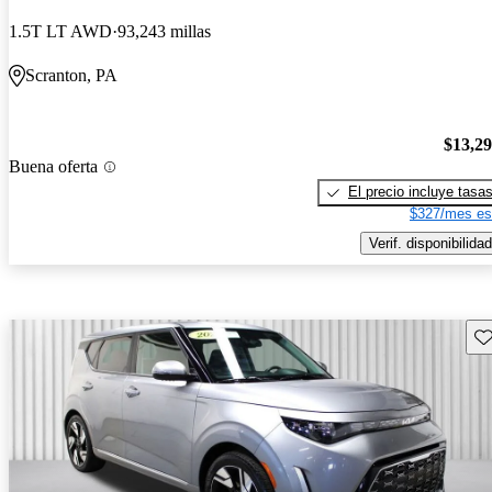
1.5T LT AWD
93,243 millas
Scranton, PA
$13,2
Buena oferta
El precio incluye tasa
$327/mes es
Verif. disponibilidad
Gu