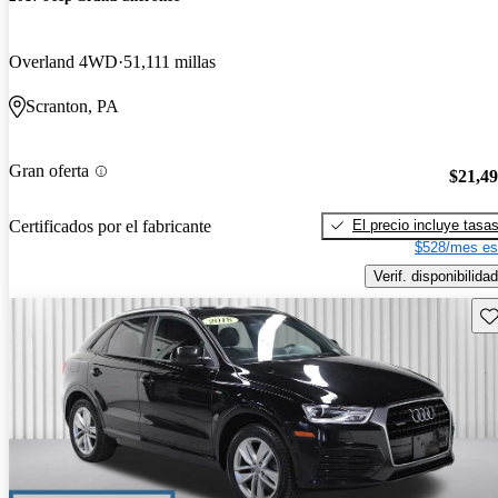
Overland 4WD
51,111 millas
Scranton, PA
Gran oferta
$21,4
El precio incluye tasa
Certificados por el fabricante
$528/mes es
Verif. disponibilidad
Gu