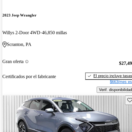
2023 Jeep Wrangler
Willys 2-Door 4WD
46,850 millas
Scranton, PA
Gran oferta
$27,4
El precio incluye tasa
Certificados por el fabricante
$663/mes es
Verif. disponibilidad
Gu