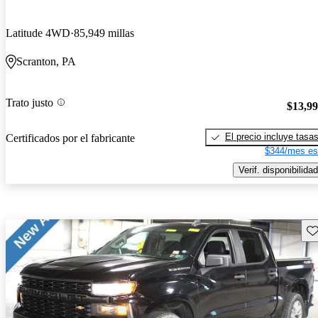
Latitude 4WD
85,949 millas
Scranton, PA
Trato justo
$13,9
El precio incluye tasa
Certificados por el fabricante
$344/mes es
Verif. disponibilidad
Gu