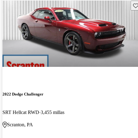
Gu
2022 Dodge Challenger
SRT Hellcat RWD
3,455 millas
Scranton, PA