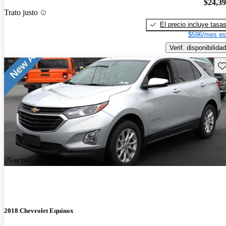
$24,3
Trato justo
El precio incluye tasa
$596/mes es
Verif. disponibilidad
Gu
¡Nuevo!
2018 Chevrolet Equinox