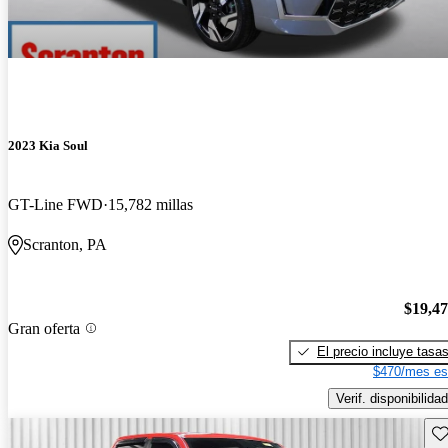
2023 Kia Soul
GT-Line FWD
15,782 millas
Scranton, PA
$19,4
Gran oferta
El precio incluye tasa
$470/mes es
Verif. disponibilidad
Gu