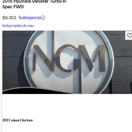
2015 Hyundai Veloster Turbo R-
Spec FWD
$9,302
Sobreprecio
Incluye tarifas de conc.
Gu
2011 smart fortwo