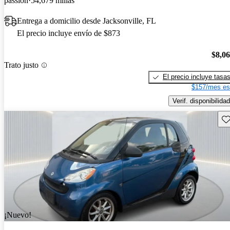
passion
54,679 millas
Entrega a domicilio desde Jacksonville, FL
El precio incluye envío de $873
$8,0
Trato justo
El precio incluye tasa
$157/mes es
Verif. disponibilidad
Gu
¡Nuevo!