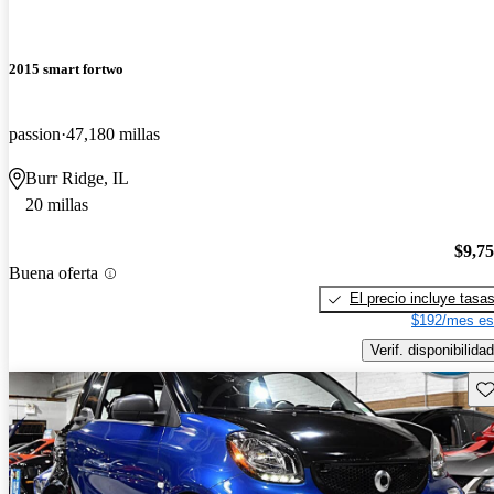
2015 smart fortwo
passion
47,180 millas
Burr Ridge, IL
20 millas
$9,7
Buena oferta
El precio incluye tasa
$192/mes es
Verif. disponibilidad
Gu