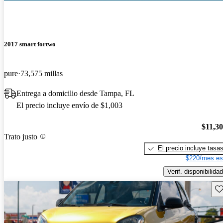
2017 smart fortwo
pure
73,575 millas
Entrega a domicilio desde Tampa, FL
El precio incluye envío de $1,003
$11,3
Trato justo
El precio incluye tasa
$220/mes es
Verif. disponibilidad
Gu