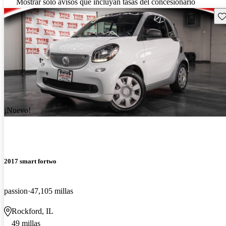
Mostrar solo avisos que incluyan tasas del concesionario
Gu
¡Nuevo!
2017 smart fortwo
passion
47,105 millas
Rockford, IL
49 millas