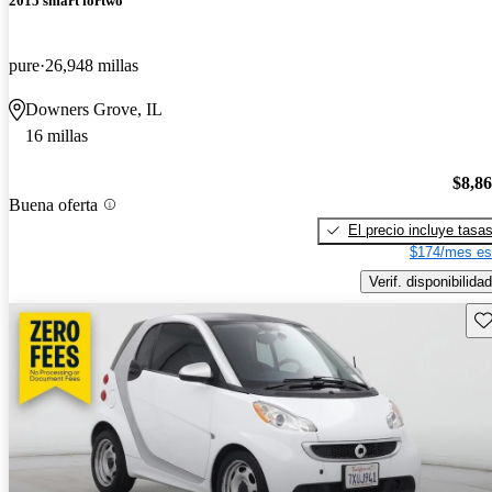
2015 smart fortwo
pure
26,948 millas
Downers Grove, IL
16 millas
$8,8
Buena oferta
El precio incluye tasa
$174/mes es
Verif. disponibilidad
Gu