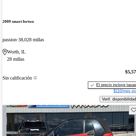
2009 smart fortwo
passion
38,028 millas
Worth, IL
28 millas
$5,5
Sin calificación
El precio incluye tasa
$110/mes es
Verif. disponibilidad
Gu