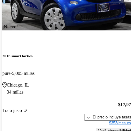
¡Nuevo!
2016 smart fortwo
pure
5,005 millas
Chicago, IL
34 millas
$17,9
Trato justo
El precio incluye tasa
$353/mes es
Verif. disponibilidad