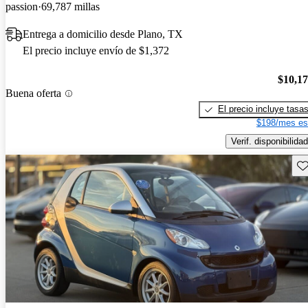
passion
69,787 millas
Entrega a domicilio desde Plano, TX
El precio incluye envío de $1,372
$10,1
Buena oferta
El precio incluye tasa
$198/mes es
Verif. disponibilidad
Gu