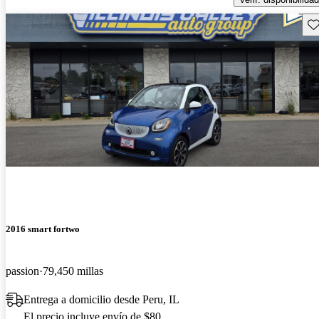
Gu
2016 smart fortwo
passion
79,450 millas
Entrega a domicilio desde Peru, IL
El precio incluye envío de $80