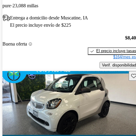
pure
23,088 millas
Entrega a domicilio desde Muscatine, IA
El precio incluye envío de $225
$8,4
Buena oferta
El precio incluye tasa
$164/mes es
Verif. disponibilidad
Gu