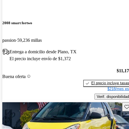
2008 smart fortwo
passion
59,236 millas
Entrega a domicilio desde Plano, TX
El precio incluye envío de $1,372
$11,1
Buena oferta
El precio incluye tasa
$218/mes es
Verif. disponibilidad
Gu