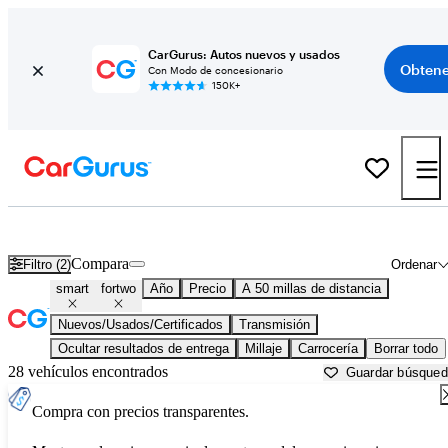
CarGurus: Autos nuevos y usados
Obtene
Con Modo de concesionario
150K+
smart fortwo usados en venta cerca de
Aurora, IL
Compara
Filtro (2)
Ordenar
smart
fortwo
Año
Precio
A 50 millas de distancia
Nuevos/Usados/Certificados
Transmisión
Ocultar resultados de entrega
Millaje
Carrocería
Borrar todo
28 vehículos encontrados
Guardar búsque
Compra con precios transparentes.