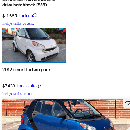
drive hatchback RWD
$11,685
Incierto
Incluye tarifas de conc.
2012 smart fortwo pure
$7,423
Precio alto
Incluye tarifas de conc.
Gu