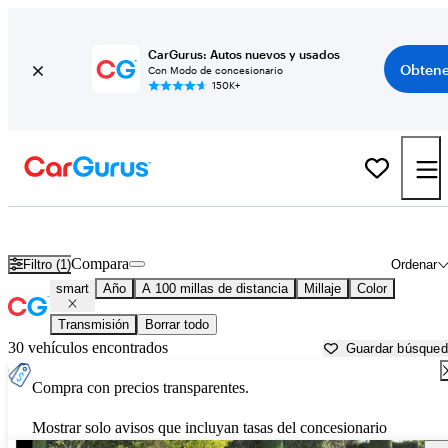
CarGurus: Autos nuevos y usados
Obtene
Con Modo de concesionario
150K+
Autos smart usados en venta cerca de
San Bernardino, CA
Compara
Filtro (1)
Ordenar
smart
Año
A 100 millas de distancia
Millaje
Color
Transmisión
Borrar todo
30 vehículos encontrados
Guardar búsque
Compra con precios transparentes.
Mostrar solo avisos que incluyan tasas del concesionario