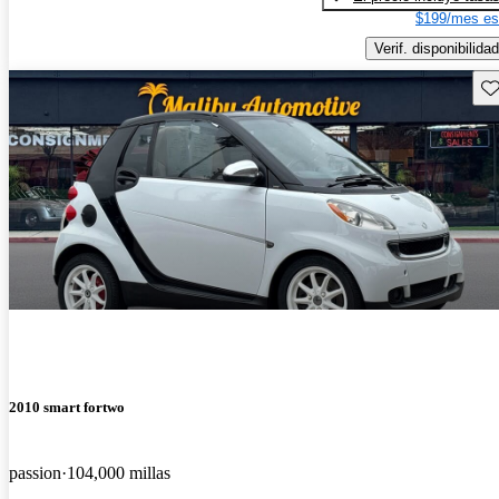
$199/mes es
Verif. disponibilidad
Gu
2010 smart fortwo
passion
104,000 millas