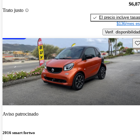
$6,8
Trato justo
El precio incluye tasa
$136/mes es
Verif. disponibilidad
Gu
Aviso patrocinado
2016 smart fortwo