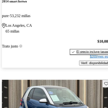
2014 smart fortwo
pure
53,232 millas
Los Angeles, CA
65 millas
$10,0
Trato justo
El precio incluye tasa
$200/mes es
Verif. disponibilidad
Gu