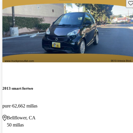
Gu
2013 smart fortwo
pure
62,662 millas
Bellflower, CA
50 millas