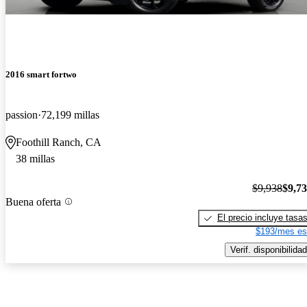
2016 smart fortwo
passion
72,199 millas
Foothill Ranch, CA
38 millas
$9,938
$9,7
Buena oferta
El precio incluye tasa
$193/mes es
Verif. disponibilidad