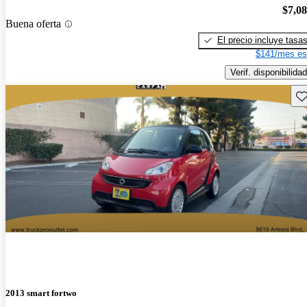
$7,0
Buena oferta
El precio incluye tasa
$141/mes es
Verif. disponibilidad
Gu
2013 smart fortwo