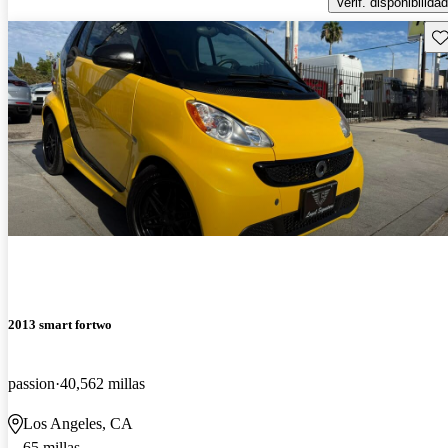
Verif. disponibilidad
Gu
2013 smart fortwo
passion
40,562 millas
Los Angeles, CA
65 millas