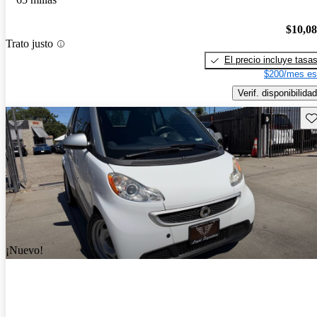
$10,0
Trato justo
El precio incluye tasa
$200/mes es
Verif. disponibilidad
Gu
¡Nuevo!