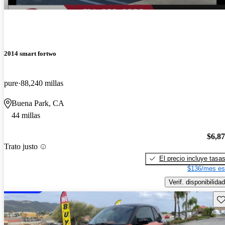
2014 smart fortwo
pure
88,240 millas
Buena Park, CA
44 millas
$6,8
Trato justo
El precio incluye tasa
$136/mes es
Verif. disponibilidad
Gu