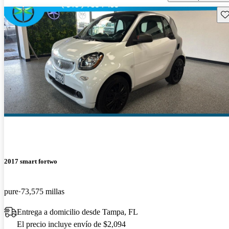
Gu
2017 smart fortwo
pure
73,575 millas
Entrega a domicilio desde Tampa, FL
El precio incluye envío de $2,094