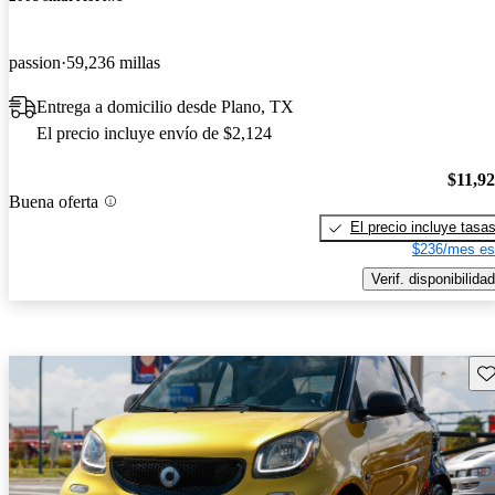
passion
59,236 millas
Entrega a domicilio desde Plano, TX
El precio incluye envío de $2,124
$11,9
Buena oferta
El precio incluye tasa
$236/mes es
Verif. disponibilidad
Gu