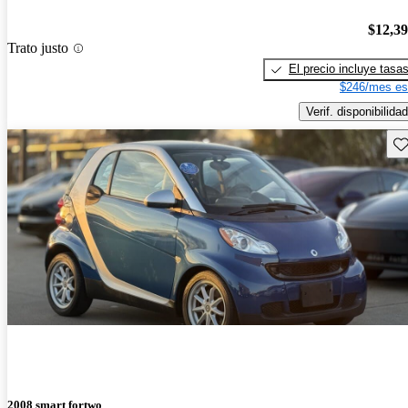
$12,3
Trato justo
El precio incluye tasa
$246/mes es
Verif. disponibilidad
Gu
2008 smart fortwo