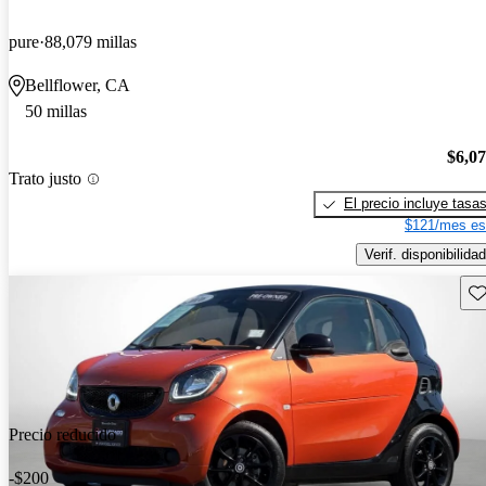
pure
88,079 millas
Bellflower, CA
50 millas
$6,0
Trato justo
El precio incluye tasa
$121/mes es
Verif. disponibilidad
Gu
Precio reducido
-$200