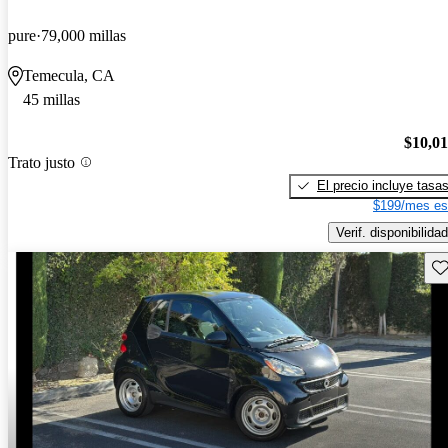
pure
79,000 millas
Temecula, CA
45 millas
$10,0
Trato justo
El precio incluye tasa
$199/mes es
Verif. disponibilidad
Gu