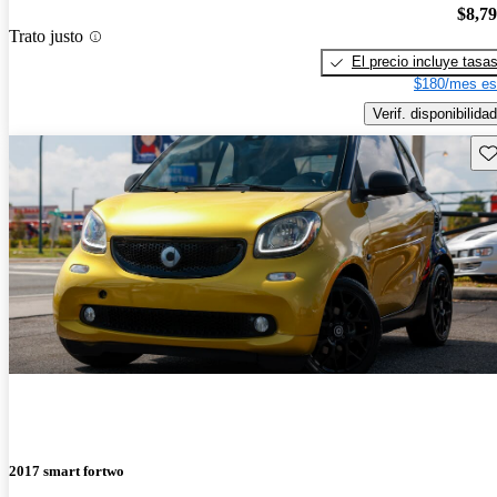
$8,7
Trato justo
El precio incluye tasa
$180/mes es
Verif. disponibilidad
Gu
2017 smart fortwo