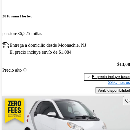
2016 smart fortwo
passion
36,225 millas
Entrega a domicilio desde Moonachie, NJ
El precio incluye envío de $1,084
$13,0
Precio alto
El precio incluye tasa
$280/mes es
Verif. disponibilidad
Gu