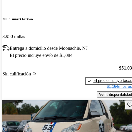
2003 smart fortwo
8,950 millas
Entrega a domicilio desde Moonachie, NJ
El precio incluye envío de $1,084
$51,0
Sin calificación
El precio incluye tasa
$1,164/mes es
Verif. disponibilidad
Gu