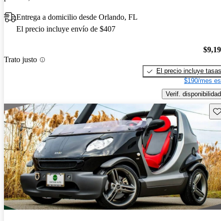
Entrega a domicilio desde Orlando, FL
El precio incluye envío de $407
$9,1
Trato justo
El precio incluye tasa
$190/mes es
Verif. disponibilidad
Gu