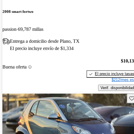
2008 smart fortwo
passion
69,787 millas
Entrega a domicilio desde Plano, TX
El precio incluye envío de $1,334
$10,1
Buena oferta
El precio incluye tasa
$212/mes es
Verif. disponibilidad
Gu