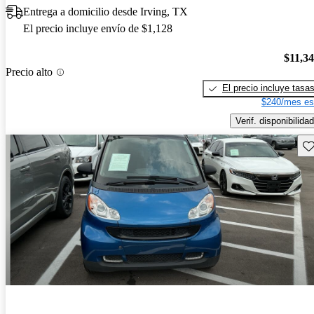
Entrega a domicilio desde Irving, TX
El precio incluye envío de $1,128
$11,3
Precio alto
El precio incluye tasa
$240/mes es
Verif. disponibilidad
Gu