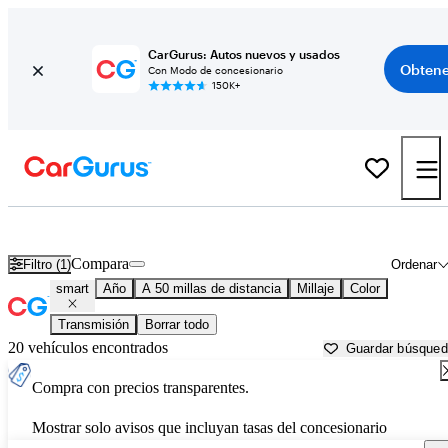
CarGurus: Autos nuevos y usados
Obtene
Con Modo de concesionario
150K+
Autos smart usados en venta cerca de
Lawrenceville, GA
Compara
Filtro (1)
Ordenar
smart
Año
A 50 millas de distancia
Millaje
Color
Transmisión
Borrar todo
20 vehículos encontrados
Guardar búsque
Compra con precios transparentes.
Mostrar solo avisos que incluyan tasas del concesionario