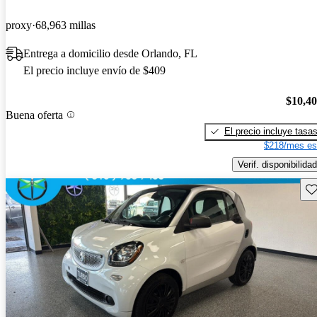
proxy
68,963 millas
Entrega a domicilio desde Orlando, FL
El precio incluye envío de $409
$10,4
Buena oferta
El precio incluye tasa
$218/mes es
Verif. disponibilidad
Gu