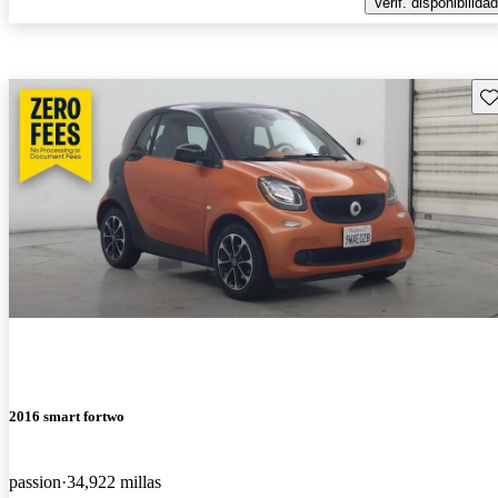
Verif. disponibilidad
Gu
2016 smart fortwo
passion
34,922 millas