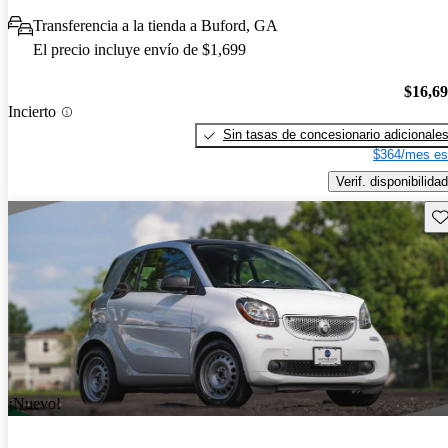
Transferencia a la tienda a Buford, GA
El precio incluye envío de $1,699
$16,6
Incierto
Sin tasas de concesionario adicionale
$364/mes es
Verif. disponibilidad
Gu
¡Nuevo!