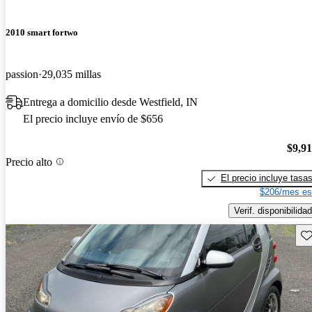
2010 smart fortwo
passion
29,035 millas
Entrega a domicilio desde Westfield, IN
El precio incluye envío de $656
$9,9
Precio alto
El precio incluye tasa
$206/mes es
Verif. disponibilidad
Gu