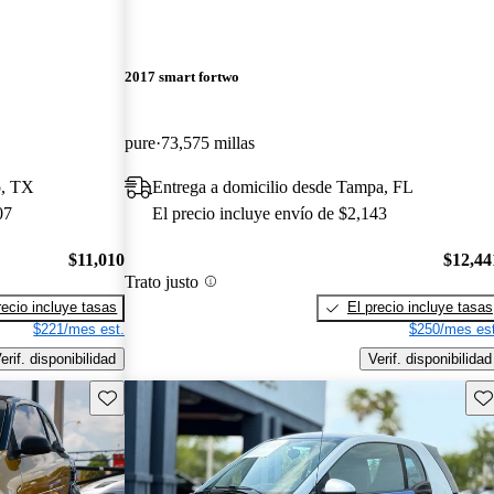
2017 smart fortwo
pure
73,575 millas
o, TX
Entrega a domicilio desde Tampa, FL
07
El precio incluye envío de $2,143
$11,010
$12,44
Trato justo
recio incluye tasas
El precio incluye tasas
$221/mes est.
$250/mes est
erif. disponibilidad
Verif. disponibilidad
Guarda este Aviso
Gu