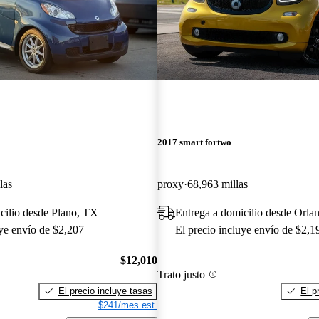
2017 smart fortwo
las
proxy
68,963 millas
cilio desde Plano, TX
Entrega a domicilio desde Orla
uye envío de $2,207
El precio incluye envío de $2,1
$12,010
Trato justo
El precio incluye tasas
El p
$241/mes est.