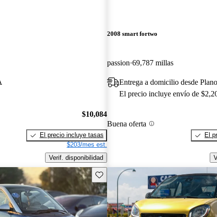
2008 smart fortwo
passion
69,787 millas
A
Entrega a domicilio desde Plan
El precio incluye envío de $2,2
$10,084
Buena oferta
El precio incluye tasas
El p
$203/mes est.
Verif. disponibilidad
V
Guarda este Aviso