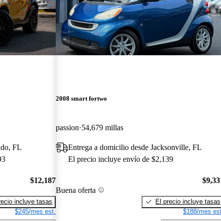
2008 smart fortwo
passion
54,679 millas
ndo, FL
Entrega a domicilio desde Jacksonville, FL
93
El precio incluye envío de $2,139
$12,187
$9,33
Buena oferta
recio incluye tasas
El precio incluye tasas
$245/mes est.
$188/mes est