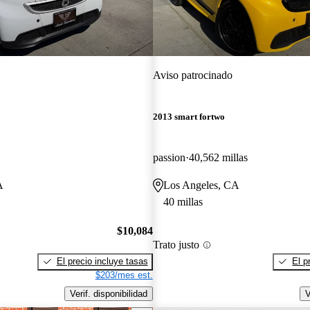
Aviso patrocinado
2013 smart fortwo
passion
40,562 millas
A
Los Angeles, CA
40 millas
$10,084
Trato justo
El precio incluye tasas
El p
$203/mes est.
Verif. disponibilidad
V