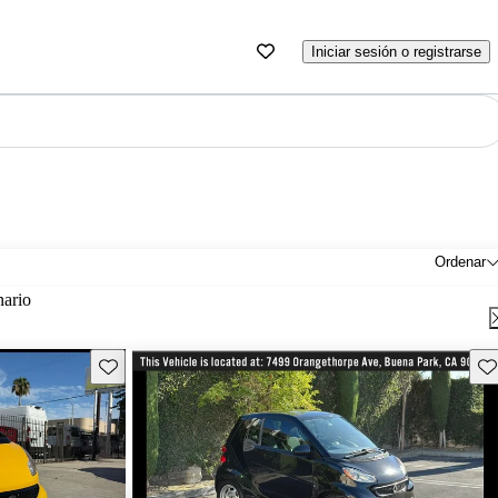
Iniciar sesión o registrarse
Ordenar
nario
Guarda este Aviso
Gu