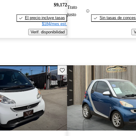
$9,172
Trato
justo
El precio incluye tasas
Sin tasas de concesi
$184/mes est.
Verif. disponibilidad
V
Guarda este Aviso