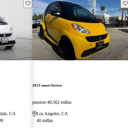
Guarda este Aviso
Gu
2013 smart fortwo
passion
40,562 millas
mdale, CA
Los Angeles, CA
99
40 millas