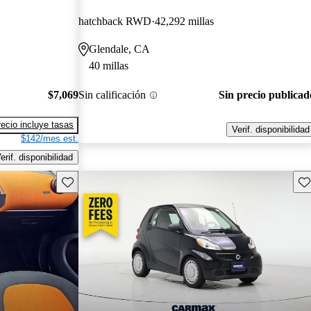
hatchback RWD
42,292 millas
Glendale, CA
40 millas
$7,069
Sin calificación
Sin precio publicad
recio incluye tasas
Verif. disponibilidad
$142/mes est.
erif. disponibilidad
Guarda este Aviso
Gu