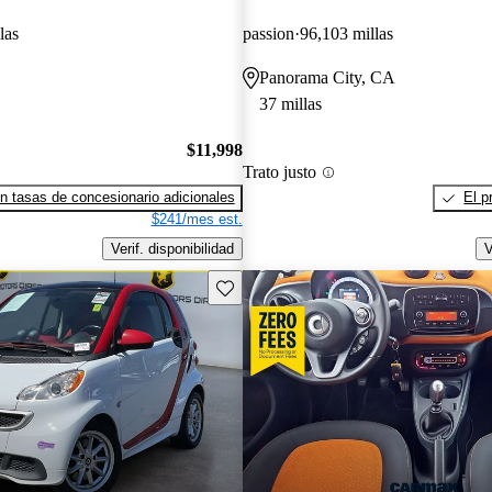
las
passion
96,103 millas
Panorama City, CA
37 millas
$11,998
Trato justo
n tasas de concesionario adicionales
El p
$241/mes est.
Verif. disponibilidad
V
Guarda este Aviso