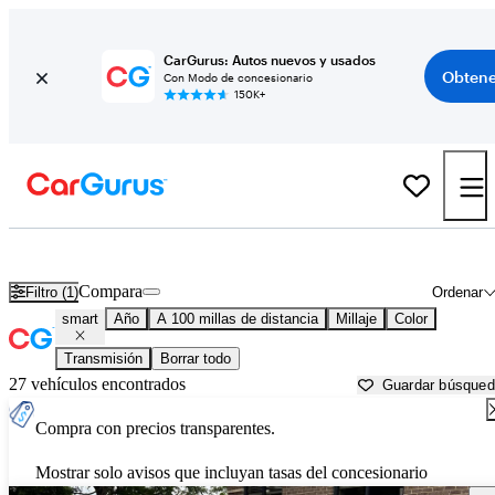
CarGurus: Autos nuevos y usados
Obtene
Con Modo de concesionario
150K+
Autos smart usados en venta cerca de
Huntsville, AL
Compara
Filtro (1)
Ordenar
smart
Año
A 100 millas de distancia
Millaje
Color
Transmisión
Borrar todo
27 vehículos encontrados
Guardar búsque
Compra con precios transparentes.
Mostrar solo avisos que incluyan tasas del concesionario