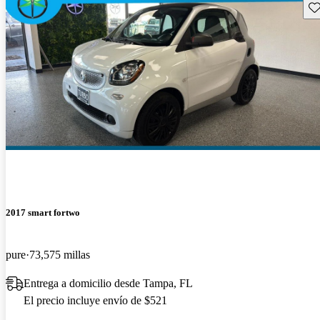
Gu
2017 smart fortwo
pure
73,575 millas
Entrega a domicilio desde Tampa, FL
El precio incluye envío de $521