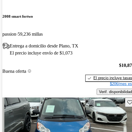
2008 smart fortwo
passion
59,236 millas
Entrega a domicilio desde Plano, TX
El precio incluye envío de $1,073
$10,8
Buena oferta
El precio incluye tasa
$206/mes es
Verif. disponibilidad
Gu