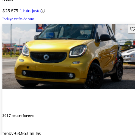
$25,875
Trato justo
Incluye tarifas de conc.
Gu
2017 smart fortwo
proxy
68,963 millas