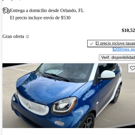
Entrega a domicilio desde Orlando, FL
El precio incluye envío de $530
$10,5
Gran oferta
El precio incluye tasa
$200/mes es
Verif. disponibilidad
Gu