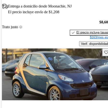
Entrega a domicilio desde Moonachie, NJ
El precio incluye envío de $1,208
$8,6
Trato justo
El precio incluye tasa
$163/mes es
Verif. disponibilidad
Gu