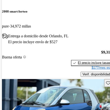
2008 smart fortwo
pure
34,972 millas
Entrega a domicilio desde Orlando, FL
El precio incluye envío de $527
$9,3
Buena oferta
El precio incluye tasa
$177/mes es
Verif. disponibilidad
Gu