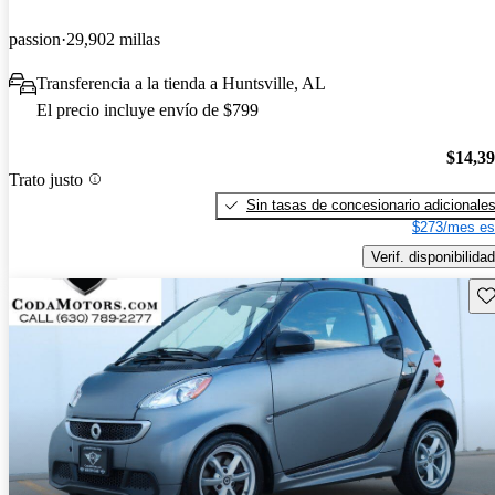
passion
29,902 millas
Transferencia a la tienda a Huntsville, AL
El precio incluye envío de $799
$14,3
Trato justo
Sin tasas de concesionario adicionale
$273/mes es
Verif. disponibilidad
Gu