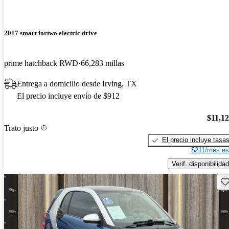
2017 smart fortwo electric drive
prime hatchback RWD
66,283 millas
Entrega a domicilio desde Irving, TX
El precio incluye envío de $912
$11,1
Trato justo
El precio incluye tasa
$211/mes es
Verif. disponibilidad
Gu