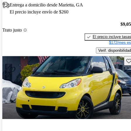
Entrega a domicilio desde Marietta, GA
El precio incluye envío de $260
$9,0
Trato justo
El precio incluye tasa
$172/mes es
Verif. disponibilidad
Gu