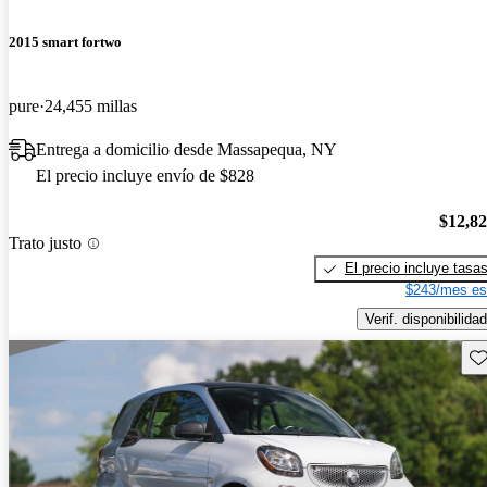
2015 smart fortwo
pure
24,455 millas
Entrega a domicilio desde Massapequa, NY
El precio incluye envío de $828
$12,8
Trato justo
El precio incluye tasa
$243/mes es
Verif. disponibilidad
Gu