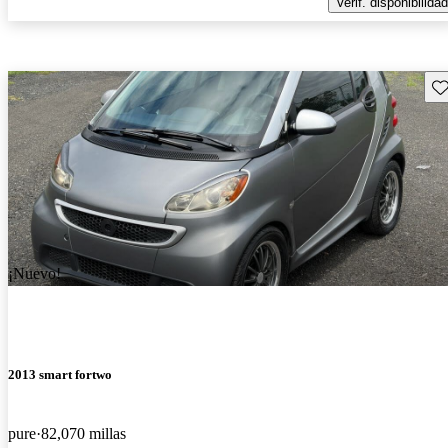
Verif. disponibilidad
Gu
¡Nuevo!
2013 smart fortwo
pure
82,070 millas