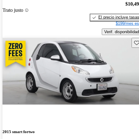
$10,4
Trato justo
El precio incluye tasa
$199/mes es
Verif. disponibilidad
Gu
2015 smart fortwo